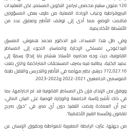
120 مليون سنتيم مخصص لبرامج التكوين المستمر، لكن التعقيدات
البيروقراطية وغياب الإرادة الفعلية من طرف بعض المسؤولين
فاقمت الوضع، مما أدى إلى توقف التأطير وتعليق عدد من
الأنشطة الأكاديمية.
وفي ظل هذا الانسداد، قرر الدكتور محمد هموش، المنسق
البيداغوجي لمسلكي الإجازة والماستر، اللجوء إلى المساطر
القانونية، حيث وجه محاميه الأستاذ هشام بابا إنذارًا رسميًا إلى
عميد الكلية، يطالبه فيه بصرف المستحقات المتراكمة والتي بلغت
772,027.10 درهم، نظير مهامه في التأطير والتدريس والتنقل طيلة
الموسمين الجامعيين 2021-2022 و2022-2023.
ووفق نص الإنذار، فإن كل المساطر القانونية قد تم احترامها، بما
في ذلك تأشير رئاسة الجامعة والوزارة الوصية على البيان المالي،
غير أن العمادة رفضت التنفيذ دون أي مبرر، في “خرق صريح
للقانون ولأبسط القيم الأخلاقية”.
من جهتها، عبّرت الرابطة المغربية للمواطنة وحقوق الإنسان عن