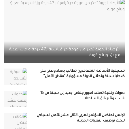
الأرصاد الجوية تحذر من موجة حر قياسية بـ47 درجة وزخات رعدية
مع برَد ورياح قوية
تنسيقية الأساتذة المتعاقدين تطالب بحداد وطني على
ضحايا سبتة وتحمّل الدولة مسؤولية “فقدان الأمل”
دعوات رقمية تحشد لعبور جماعي جديد إلى سبتة في 15
غشت وتثير قلق السلطات
تونس تحتضن المؤتمر العربي الثاني عشر للأمن السياحي
لبحث توظيف التقنيات الحديثة