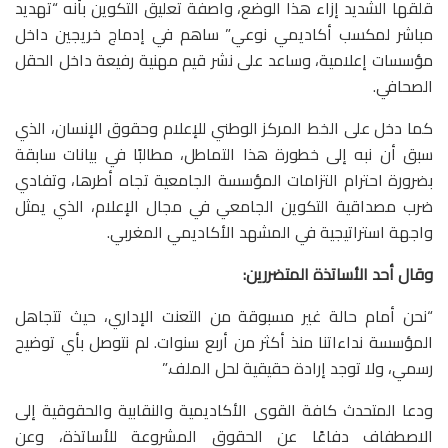
قلقها الشديد إزاء هذا الوضع، واصفة تعليق التكوين بأنه “تهديد
مباشر لمكسب أكاديمي نوعي” ساهم في إدماج خريجين داخل
مؤسسات إعلامية، وساعد على نشر قيم مهنية رفيعة داخل الحقل
الصحافي.
كما دخل على الخط المركز الوطني للإعلام وحقوق الإنسان، الذي
سبق أن نبه إلى خطورة هذا التماطل، مطالبًا في بيانات سابقة
بضرورة احترام التزامات المؤسسة الجامعية تجاه أطرها، وتفادي
ضرب مصداقية التكوين الجامعي في مجال الإعلام، الذي يمثل
واجهة استراتيجية في المشهد الأكاديمي المغربي.
وقال أحد الأساتذة المتضررين:
“نحن أمام حالة غير مسبوقة من التعنت الإداري، حيث تتجاهل
المؤسسة نداءاتنا منذ أكثر من أربع سنوات. لم نتوصل بأي توضيح
رسمي، ولا توجد إرادة حقيقية لحل الملف.”
ودعا المتحدث كافة القوى الأكاديمية والنقابية والحقوقية إلى
الاصطفاف دفاعًا عن الحقوق المشروعة للأساتذة، وعن