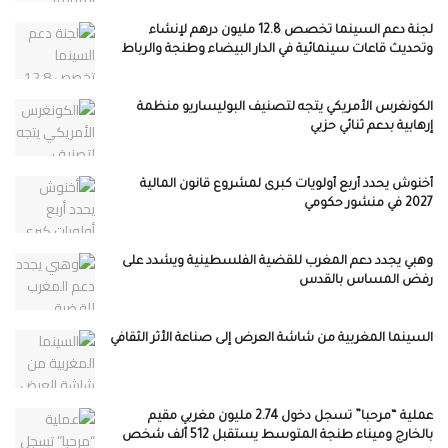
لجنة دعم السينما تخصص 12.8 مليون درهم لإنشاء
وتحديث قاعات سينمائية في الدار البيضاء وطنجة والرباط
الكونغرس الأمريكي يتجه لتصنيف البوليساريو منظمة
إرهابية بدعم ثنائي حزبي
أخنوش يحدد أربع أولويات كبرى لمشروع قانون المالية
2027 في منشور حكومي
وهبي يجدد دعم المغرب للقضية الفلسطينية ويشدد على
رفض المساس بالقدس
السينما المغربية من شاشة العرض إلى صناعة الأثر الثقافي
عملية “مرحبا” تسجل دخول 2.74 مليون مغربي مقيم
بالخارج وميناء طنجة المتوسط يستقبل 512 ألف شخص