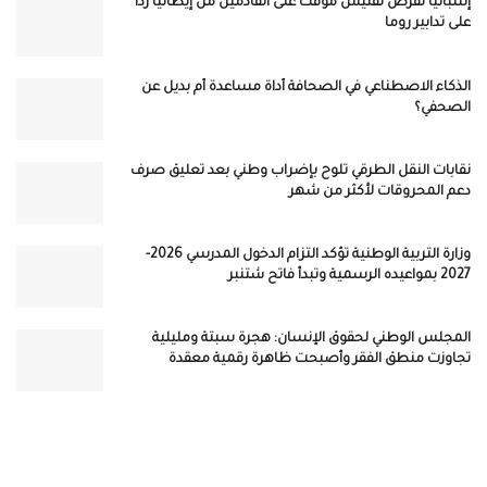
إسبانيا تفرض تفتيش مؤقت على القادمين من إيطاليا رداً
على تدابير روما
الذكاء الاصطناعي في الصحافة أداة مساعدة أم بديل عن
الصحفي؟
نقابات النقل الطرقي تلوح بإضراب وطني بعد تعليق صرف
دعم المحروقات لأكثر من شهر
وزارة التربية الوطنية تؤكد التزام الدخول المدرسي 2026-
2027 بمواعيده الرسمية وتبدأ فاتح شتنبر
المجلس الوطني لحقوق الإنسان: هجرة سبتة ومليلية
تجاوزت منطق الفقر وأصبحت ظاهرة رقمية معقدة