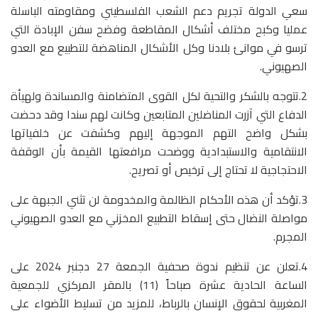
سعي الدولة تجريم دعم الشعب الفلسطيني ومقاومته الباسلة
عمليا وكبح مختلف أشكال المقاطعة وفضح سفن الإبادة التي
ترسو في موانئ بلادنا وكل الأشكال المناهضة للتطبيع مع العدو
الصهيوني.
2.تتوجه بالشكر والتحية لكل القوى المتضامنة والمساندة ولهيأة
الدفاع التي آزرت المناضلين المتابعين وكانت لهم سندا وقد دحضت
بشكل واضح التهم الموجهة إليهم وكشفت عن خلفياتها
الانتقامية والاستبدادية ووضحت مرافعتها القيمة بأن الوقفة
الاحتجاجية لا تحتاج إلى ترخيص أو تصريح.
3.تؤكد أن هذه الأحكام الظالمة والمخدومة لن تثني الجبهة على
مواصلة النضال حتى إسقاط التطبيع المخزني مع العدو الصهيوني
المجرم.
4.تعلن عن تنظيم ندوة صحفية الجمعة 27 دجنبر 2024 على
الساعة الحادية عشرة صباحاً (11) بالمقر المركزي للجمعية
المغربية لحقوق الإنسان بالرباط، للمزيد من تسليط الأضواء على