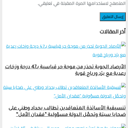
المتصفح لاستخدامها المرة المقبلة في تعليقي.
أخر المقالات
الأرصاد الجوية تحذر من موجة حر قياسية بـ47 درجة وزخات
رعدية مع برَد ورياح قوية
تنسيقية الأساتذة المتعاقدين تطالب بحداد وطني على
ضحايا سبتة وتحمّل الدولة مسؤولية “فقدان الأمل”