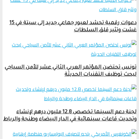
دعوات رقمية تحشد لعبور جماعي جديد إلى سبتة في 15
غشت وتثير قلق السلطات
تونس تحتضن المؤتمر العربي الثاني عشر للأمن السياحي
لبحث توظيف التقنيات الحديثة
لجنة دعم السينما تخصص 12.8 مليون درهم لإنشاء
وتحديث قاعات سينمائية في الدار البيضاء وطنجة والرباط