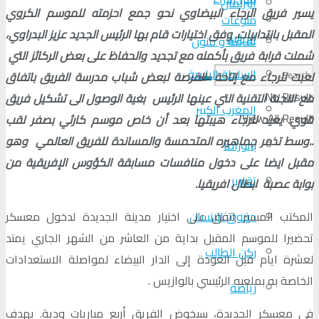
البرلمان
يسير فريق الرجاء البيضاوي نحو جمع احزمته للموسم الكروي
منوعات
المقبل بانتدابيات. وفق اختيارات قام بها الرئيس الجديد عزيز البدراوي،
الجالية
ثقافة و فنون
شملت قرابة فريق بأكمله مع تجديد والحفاظ على بعض الركائز التي
السلطة الرابعة
لعبت للرجاء مع إتاحة الفرصة لبعض شباب مدرسة الفريق باتفاق
No Result
مع اللجنة التقنية التي عينها الرئيس بغية الوصول الى تشكيل فريق
المغرب الكبير
View All Result
قوي. يعيد للرجاء هيبتها بعد أن خاص موسم كارثي بصفر لقب
..وسط تذمر جماهيره المتحمسة والمساندة للفريق العالمي وهو
بانوراما
مقبل ايضا على دخول منافسات مسابقة الكؤوس الإفريقية من
تقارير
بوابة عصبة ابطال افريقيا.
المكتب المسير اتفق على اختيار مدينة الجديدة لدخول معسكر
حقوق الإنسان
تحضيرا للموسم المقبل بداية من العاشر من الشهر الجاري يمتد
ركن الطالب
لعشرة ايام قبل العودة إلى الدار البيضاء لمواصلة الاستعدادات
الخاصة به بملعبه الرئيسي بالوازيس .
رياضة
في معسكر الجديدة، سيخوض الفريق أربع مباريات ودية. بهدف