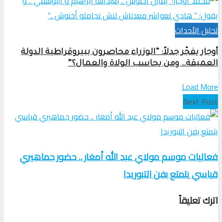
تحلیل الأحداث
أوجار يفجّر جدلاً: “الوزراء محاصرون ببيروقراطية الدولة
العميقة… ومن يحاسب الولاة والعمال؟”
Load More
Next Post
فعاليات موسم مولاي عبد الله أمغار .. حضور جماهيري
قياسي يتمتع بفن التبوريدا
اترك تعليقاً