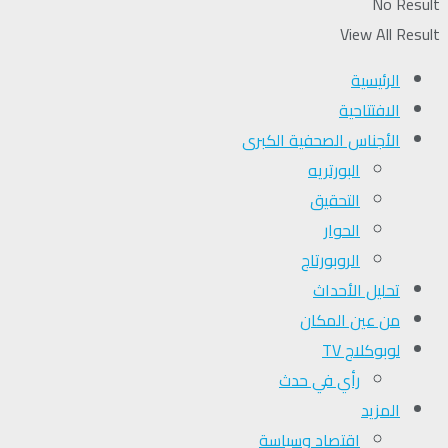
No Result
View All Result
الرئيسية
الافتتاحية
الأجناس الصحفية الكبرى
البورتريه
التحقیق
الحوار
الروبورتاج
تحلیل الأحداث
من عين المكان
لوبوكلاج TV
رأي في حدث
المزيد
اقتصاد وسياسة