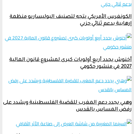
الكونغرس الأمريكي يتجه لتصنيف البوليساريو منظمة
إرهابية بدعم ثنائي حزبي
أخنوش يحدد أربع أولويات كبرى لمشروع قانون المالية
2027 في منشور حكومي
وهبي يجدد دعم المغرب للقضية الفلسطينية ويشدد على
رفض المساس بالقدس