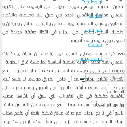
لوبوكلاج Fr
تمكين المدرب التونسي فوزي البنزرتي، من الوقوف على جاهزية
اللاعبين وخاصة الوافدين الجدد من فرق سلا وخنيفرة والاتحاد
مدونات
البيضاوي وشباب المحمدية ووداد فاس والجيش الملكي و بركان و
منبر الآراء
أولمبيك آسفي ولاعبين من الجزائر في انتظار صفقة جديدة من
لاعبي دول جنوب وسط أفريقيا
منوعات
معسكر الجديدة سيعطي للمدرب صورة واضحة عن قدرات وإمكانيات
ثقافة و فنون
اللاعبين بغية تحديد أولوية تشكيلة أساسية لمنافسة فرق البطولة..
وعودة الفريق إلى طبيعة مكانته في قطف الثمار المرجوة مع
انتظارات الشارع الرجاوي بعد أن خاض الفريق موسما لا يحسد تليه.
في ظل أزمة تسييرية أرخت بظلالها على الفريق وعدم قدرته على
No Result
تنافسية حقيقية في ظل التغييرات التي سبق أن باشرها مكتب.
الرئيس الزيات أو أنس محفوظ مع مجموعة من المدربين كانت
View All Result
الأسوأ في تاريخ الرجاء مع صرف مبالغ فلكية، ينتظر أن يقدم مكتب
الرجاء الجديد اخر مستجدات الإفتحاص بشأن 14مىيار في 14 يوما