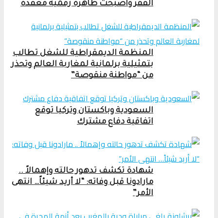
الفقر وأصبحت ظاهرة رقمية معقدة
المنظمة الديمقراطية للشغل تطالب
بتمثيلية برلمانية لمغاربة العالم وتحذر
من “مواطنة منقوصة”
السعودية وباكستان وتركيا توقع
اتفاقية دفاع مشترك
شهادة تكشف تدهور حالته وإهمالاً ..
مارادونا قبل وفاته: “لا أريد شيئاً… انتهى
الأمر”