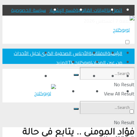
اتصل بنا
البيانات القانونية
قسم الإشهار
سياسة الخصوصية
الجمعة 7 أغسطس 2026
الرئيسية
الافتتاحية
الأجناس الصحفية الكبرى
تحلیل الأحداث
من عين المكان
لوبوكلاج TV
المزيد
الرئيسية
الافتتاحية
الأجناس الصحفية الكبرى
تحلیل الأحداث
No Result
من عين المكان
لوبوكلاج TV
المزيد
View All Result
No Result
فؤاد المومني .. يتابع في حالة