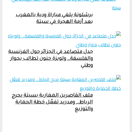
برشلونة يلغي مباراة ودية بالمغرب
بعد أزمة الهجرة في سبتة
جدل متصاعد في الجزائر حول الفرنسية
والفلسفة… ولويزة حنون تطالب بحوار
وطني
ملف القاصرين المغاربة بسبتة يحرج
الرباط… ومدريد تفعّل خطة الحماية
والتوزيع