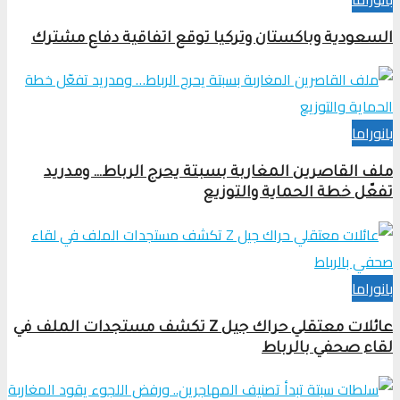
السعودية وباكستان وتركيا توقع اتفاقية دفاع مشترك
بانوراما
ملف القاصرين المغاربة بسبتة يحرج الرباط… ومدريد
تفعّل خطة الحماية والتوزيع
بانوراما
عائلات معتقلي حراك جيل Z تكشف مستجدات الملف في
لقاء صحفي بالرباط