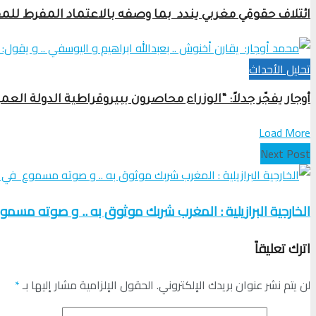
ائتلاف حقوقي مغربي يندد بما وصفه بالاعتماد المفرط للمق
تحلیل الأحداث
أوجار يفجّر جدلاً: “الوزراء محاصرون ببيروقراطية الدولة ال
Load More
Next Post
الخارجية البرازيلية : المغرب شربك موثوق به .. و صوته مسم
اترك تعليقاً
لن يتم نشر عنوان بريدك الإلكتروني.
الحقول الإلزامية مشار إليها بـ
*