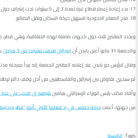
17. بدء إعادة إعمار قطاع غزة لمدة 3 إلى 5 سنوات تحت إشراف دول ومنظمات متعددة.
18. فتح المعابر الحدودية لتسهيل حركة السكان ونقل البضائع.
ويحدد المقترح ثلاث دول كجهات ضامنة لهذه الاتفاقية، وهي قطر، م
والجمعة 31 مايو أعلن بايدن أن
إسرائيل قدمت مقترحا من 3 مراحل
يش
وقال الرئيس جو بايدن عند إعلانه المقترح الجمعة إنه يبدأ بمرحلة م
ثم سيجري تفاوض بين إسرائيل والفلسطينيين من أجل وقف دائم لإطلاق 
وأفاد مكتب رئيس الوزراء الإسرائيلي بنيامين
نتنياهو إن الحرب على غزة
من جهتها، أعلنت
حركة حماس في رد فعلها الأولي أنها “تنظر بإيجابية” إل
Tags:
الرئيسية