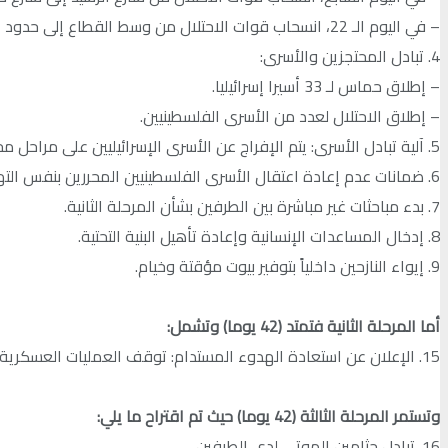
– في اليوم الـ 22، انسحاب قوات الاحتلال من وسط القطاع إلى حدود القطاع.
4. تبادل المحتجزين والأسرى:
– إطلاق حماس لـ 33 أسيرا إسرائيليا.
– إطلاق الاحتلال لعدد من الأسرى الفلسطينيين.
5. آلية تبادل الأسرى: يتم الإفراج عن الأسرى الإسرائيليين على مراحل محددة.
6. ضمانات عدم إعادة اعتقال الأسرى الفلسطينيين المحررين بنفس التهم السابقة.
7. بدء مباحثات غير مباشرة بين الطرفين بشأن المرحلة الثانية.
8. إدخال المساعدات الإنسانية وإعادة تأهيل البنية التحتية.
9. إيواء النازحين داخلياً بتوفير بيوت مؤقتة وخيام.
أما المرحلة الثانية فتمتد (42 يوما) وتشمل:
15. الإعلان عن استعادة الهدوء المستدام: توقف العمليات العسكرية بشكل دائم وتبادل الأسرى المتبقين والانسحاب الكامل لقوات الاحتلال من قطاع غزة.
وتستمر المرحلة الثالثة (42 يوما) حيث تم اقتراح ما يلي:
16. تبادل جثامين الموتى لدى الطرفين.