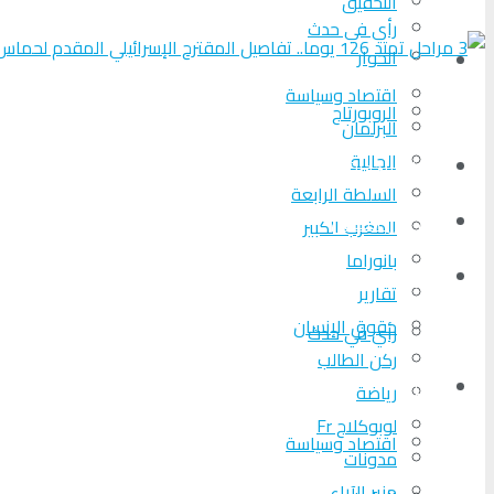
التحقیق
رأي في حدث
الحوار
المزيد
اقتصاد وسياسة
الروبورتاج
البرلمان
الجالية
تحلیل الأحداث
السلطة الرابعة
من عين المكان
المغرب الكبير
بانوراما
لوبوكلاج TV
تقارير
حقوق الإنسان
رأي في حدث
ركن الطالب
المزيد
رياضة
لوبوكلاج Fr
اقتصاد وسياسة
مدونات
منبر الآراء