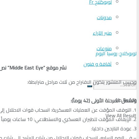
لوبوكلاج Fr
مدونات
منبر الآراء
منوعات
لوبوكلاج: روسيا اليوم
ثقافة و فنون
نشر موقع “Middle East Eye” نص الاقتراح الإسرائيلي الذي أعلنه الرئيس الأمريكي جو بايدن بشأن وقف إطلاق النار في غزة وتبادل الأسرى.
وحسب المنشور يتكون الاقتراح من ثلاث مراحل مترابطة:
No Result
وتشمل المرحلة الأولى (42 يوماً):
1. التوقف المؤقت عن العمليات العسكرية: انسحاب قوات الاحتلال إلى الحدود الشرقية لقطاع غزة.
View All Result
2. الإيقاف المؤقت للطيران العسكري والاستطلاعي: 10 ساعات يومياً و12 ساعة في أيام تبادل المحتجزين.
3. عودة النازحين داخليا:
– في اليوم السابع، انسحاب قوات الاحتلال من شارع الرشيد إلى شارع صل