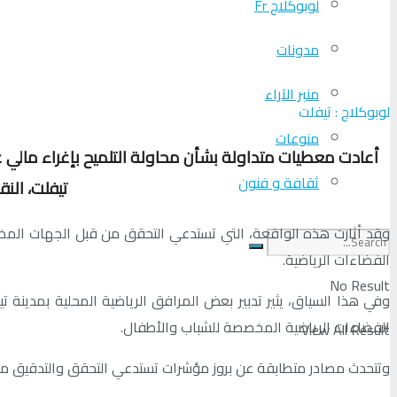
لوبوكلاج Fr
مدونات
منبر الآراء
لوبوكلاج : تيفلت
منوعات
أعادت معطيات متداولة بشأن محاولة التلميح بإغراء مالي على
ثقافة و فنون
تيفلت، الن
وقد أثارت هذه الواقعة، التي تستدعي التحقق من قبل الجهات المختص
الفضاءات الرياضية.
No Result
وفي هذا السياق، يثير تدبير بعض المرافق الرياضية المحلية بمدينة 
الفضاءات الرياضية المخصصة للشباب والأطفال.
View All Result
وتتحدث مصادر متطابقة عن بروز مؤشرات تستدعي التحقق والتدقيق م