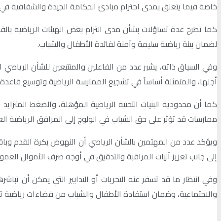
خاصة فيما يتعلق بمدى احترام مبادئ الحكامة الجيدة والشفافية في ت
كما تطرح عدة تساؤلات بشأن مدى التزام بعض الهيئات الرياضية بالقوان
لضمان بيئة رياضية سليمة وآمنة لفائدة الأطفال والشباب.
وفي السياق ذاته، يشير عدد من الفاعلين والمتتبعين للشأن الرياضي ال
أجلها، والمتمثلة أساساً في تشجيع الممارسة الرياضية وتوسيع قاعدة 
كما أن محدودية البنيات التحتية الرياضية المؤهلة، والضغط المتزا
ممارسات قد تؤثر على حق الشباب في الولوج إلى المرافق الرياضية 
ويؤكد عدد من المهتمين بالشأن الرياضي أن النهوض بكرة القدم وباقي 
إلى جانب تعزيز آليات المراقبة والتدقيق في أوجه صرف الأموال العم
وفي انتظار ما قد تسفر عنه التحريات أو التدابير التي يمكن أن تبا
والاجتماعية، وضمان استفادة الأطفال والشباب من فضاءات رياضية ت