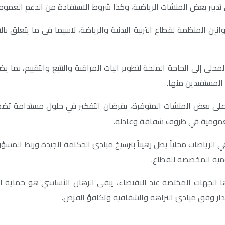
دبير بعض المنشآت الرياضية، وكذا شروط الاستفادة من الدعم العمومي 
ين المنظمة لقطاع التربية البدنية والرياضة، لاسيما في ما يتعلق بالتأ
محلي إلى الحاجة الملحة لتطوير آليات المراقبة والتتبع والتقييم، بم
المستفيدين منها.
يد على بعض المنشآت المتوفرة، يفرضان التفكير في حلول مستدامة تض
العمومية في ظروف شفافة وعادلة.
الرياضات محلياً يظل رهيناً بترسيخ مبادئ الحكامة الجيدة وربط المسؤو
ومية المخصصة للقطاع.
شرها الجهات المختصة عند الاقتضاء، يبقى الرهان الأساسي هو حماية ا
دار وفق مبادئ النزاهة والشفافية وتكافؤ الفرص.