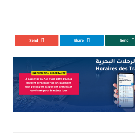
Send
Share
Send