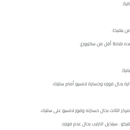
يا).
يا).