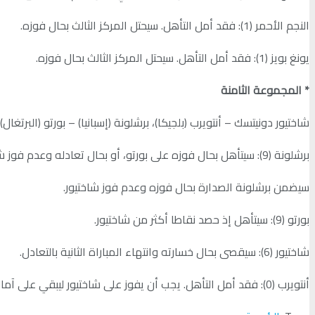
النجم الأحمر (1): فقد أمل التأهل. سيحتل المركز الثالث بحال فوزه.
يونغ بويز (1): فقد أمل التأهل. سيحتل المركز الثالث بحال فوزه.
* المجموعة الثامنة
شاختيور دونيتسك – أنتويرب (بلجيكا)، برشلونة (إسبانيا) – بورتو (البرتغال)
برشلونة (9): سيتأهل بحال فوزه على بورتو، أو بحال تعادله وعدم فوز شاختيور على أنتويرب.
سيضمن برشلونة الصدارة بحال فوزه وعدم فوز شاختيور.
بورتو (9): سيتأهل إذ حصد نقاطا أكثر من شاختيور.
شاختيور (6): سيقصى بحال خسارته وانتهاء المباراة الثانية بالتعادل.
أنتويرب (0): فقد أمل التأهل. يجب أن يفوز على شاختيور ليبقي على آماله بالحلول ثالثا.