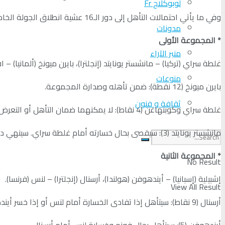
لوبوكلاج Fr
وفي ما يأتي احتمالات التأهل إلى دور الـ16 عشية انطلاق الجولة الخامسة قبل الأخيرة علما بأن متصدر ووصيف كل مجموعة يضمن تأهله إلى الدور التالي:
مدونات
* المجموعة الأولى
منبر الآراء
غلطة سراي (تركيا) – مانشستر يونايتد (إنجلترا)، بايرن ميونخ (ألمانيا) –
منوعات
بايرن ميونخ (12 نقطة): ضمن تأهله وصدارة المجموعة.
ثقافة و فنون
غلطة سراي وكوبنهاغن (4 نقاط): لا يمكنهما ضمان التأهل أو التعرض للإقصاء في الجولة الخامسة.
مانشستر يونايتد (3): سيقصى بحال خسارته أمام غلطة سراي. سينهي دور المجموعات في المركز الرابع بحال خسارته وفوز كوبنهاغن على بايرن.
* المجموعة الثانية
No Result
إشبيلية (إسبانيا) – أيندهوفن (هولندا)، أرسنال (إنجلترا) – لنس (فرنسا).
View All Result
أرسنال (9 نقاط): سيتأهل إذا تفادى الخسارة أمام لنس أو إذا خسر أيندهوفن أمام إشبيلية. سيضمن الصدارة بحال فوزه، أو إذ تعادل وأخفق أيندهوفن بالفوز.
أيندهوفن (5): سيتأهل بحال فوزه وخسارة لنس أمام أرسنال.