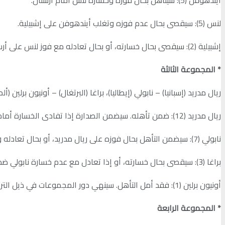
لنس (5): سيقصى بحال عدم فوزه وتغلب أيندهوفن على إشبيلية.
إشبيلية (2): سيقصى بحال خسارته، أو بحال تعادله مع فوز لنس على أرسنال. سينهي دور المجموعات في المركز الأخير بحال خسارته وحصد لنس نقاطا أكثر منه.
* المجموعة الثالثة
ريال مدريد (إسبانيا) – نابولي (إيطاليا)، براغا (البرتغال) – أونيون برلين (ألما
ريال مدريد (12): ضمن تأهله. سيضمن الصدارة إذا تفادى الخسارة أمام نابولي.
نابولي (7): سيضمن التأهل بحال فوزه على ريال مدريد، أو بحال تعادله وعدم فوز براغا على أونيون برلين، أو إذا خسر براغا.
براغا (3): سيقصى بحال خسارته، أو إذا تعادل مع عدم خسارة نابولي ضد ريال مدريد، أو إذا فاز نابولي. سيضمن مركز ثالثا مؤهلا إلى “بلاي أوف” الأدوار الإقصائية في مسابقة يوروبا ليغ إذا فاز هو ونابولي.
أونيون برلين (1): فقد أمل التأهل. سينهي دور المجموعات في ذيل الترتيب بحال خسارته.
* المجموعة الرابعة