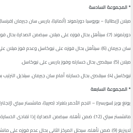
* المجموعة السادسة
ميلان (إيطاليا) – بوروسيا دورتموند (ألمانيا)، باريس سان جيرمان (فرنسا) 
دورتموند (7): سيتأهل بحال فوزه على ميلان. سيضمن الصدارة بحال فوزه مع فوز نيوكاسل على سان جيرمان.
سان جيرمان (6): سيتأهل بحال فوزه على نيوكاسل وعدم فوز ميلان على دورتموند.
ميلان (5): سيقصى بحال خسارته وفوز باريس على نيوكاسل.
نيوكاسل (4): سيقصى بحال خسارته أمام سان جيرمان. سيتذيل الترتيب بحال خسارته وفوز ميلان على دورتموند.
* المجموعة السابعة
يونغ بويز (سويسرا) – النجم الأحمر بلغراد (صربيا)، مانشستر سيتي (إنجلترا) 
مانشستر سيتي (12): ضمن تأهله. سيضمن الصدارة إذا تفادى الخسارة أمام لايبزيغ.
لايبزيغ (9): ضمن تأهله. سيحتل المركز الثاني بحال عدم فوزه على مانشستر سيتي.