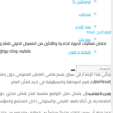
لوبوكلاج Fr
مدونات
منبر الآراء
لوبوكلاج: الرباط
منوعات
بلفقيه، وذلك برواق
ثقافة و فنون
ويأتي هذا الإصدار في سياق يتسم بتنامي النقاش العمومي حول إصلاح
No Result
إعادة الاعتبار لقيم المواطنة والمسؤولية في تدبير الشأن العام.
ومن المرتقب أن يشكل حفل التوقيع مناسبة لفتح نقاش فكري حول م
View All Result
الاقتصادية، بل أيضًا بالبعد القيمي والسلوكي داخل المجتمع والمؤس
كما ينتظر أن يعرف اللقاء تفاعلاً مباشراً بين المؤلف والحضور من خل