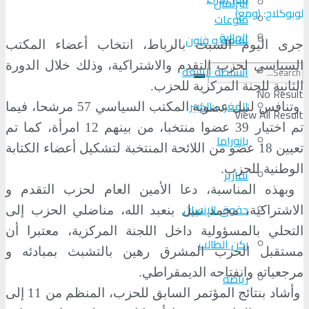
البرلمان
لوبوكلاج: (ومع)
منوعات
الجالية
ثقافة و فنون
جرى اليوم السبت بالرباط، انتخاب أعضاء المكتب
السياسي لحزب التقدم والاشتراكية، وذلك خلال الدورة
السلطة الرابعة
الثانية للجنة المركزية للحزب.
No Result
المغرب الكبير
وتنافس لنيل عضوية المكتب السياسي 57 مرشحا، فيما
View All Result
تم اختيار 39 عضوا منتخبا، من بينهم 12 امرأة، كما تم
بانوراما
تعيين 18 عضو من اللائحة المنتخبة لتشكيل أعضاء الكتابة
الوطنية للحزب.
تقارير
وبهذه المناسبة، دعا الأمين العام لحزب التقدم و
حقوق الإنسان
الاشتراكية، محمد نبيل بنعبد الله، مناضلي الحزب إلى
التحلي بالمسؤولية داخل اللجنة المركزية، معتبرا أن
ركن الطالب
مستقبل الحزب المشرق رهين بالتشبث بمبادئه و
مرجعياته وانفتاحه الديمقراطي.
رياضة
وأشاد بنتائج المؤتمر السابق للحزب، المنظم من 11 إلى