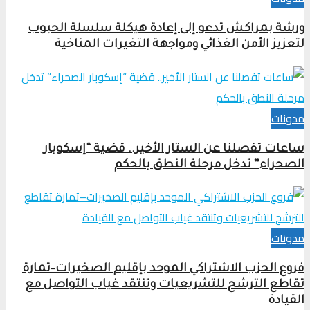
ورشة بمراكش تدعو إلى إعادة هيكلة سلسلة الحبوب
لتعزيز الأمن الغذائي ومواجهة التغيرات المناخية
مدونات
ساعات تفصلنا عن الستار الأخير.. قضية “إسكوبار
الصحراء” تدخل مرحلة النطق بالحكم
مدونات
فروع الحزب الاشتراكي الموحد بإقليم الصخيرات–تمارة
تقاطع الترشح للتشريعيات وتنتقد غياب التواصل مع
القيادة