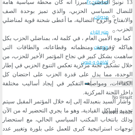
لوبوكلاج Fr
13 نونبر الماضي، مبرزا أنه كان محطة سياسية هامة
للنضال السياسي الحزبي، والذي تميز بوحدة الصف
مدونات
والانفتاح والروح النضالية، ما أعطى شحنة قوية لمناضلي
الحزب.
منبر الآراء
كما نوه الأمين العام ، في كلمة له، بمناضلي الحزب بكل
منوعات
هياكله وفروعه ومنظماته وقطاعاته، والطاقات التي
ساهمت بشكل كبير في نجاح المؤتمر الأخير للحزب، من
ثقافة و فنون
خلال تشكيل لجنة مركزية تعكس التنوع الحزبي في إطار
الوحدة، مما يدل على قدرة الحزب على احتضان كل
الكفاءات، ومواصلة التفكير في إيجاد أساليب مختلفة
داخل اللجنة المركزية.
No Result
وأشار السيد بنعبدلله إلى إنه خلال المؤتمر المقبل سيتم
تجديد الهياكل القيادية، وهو ما يجري التحضير له من الآن
View All Result
وذلك بانتخاب المكتب السياسي الحالي، مع استحضار
توجهات استراتيجية كبرى للعمل على بلورة وتغيير عدد