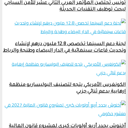
تونس تحتضن المؤتمر العربي الثاني عشر للأمن السياحي
لبحث توظيف التقنيات الحديثة
لجنة دعم السينما تخصص 12.8 مليون درهم لإنشاء
وتحديث قاعات سينمائية في الدار البيضاء وطنجة والرباط
الكونغرس الأمريكي يتجه لتصنيف البوليساريو منظمة
إرهابية بدعم ثنائي حزبي
أخنوش يحدد أربع أولويات كبرى لمشروع قانون المالية