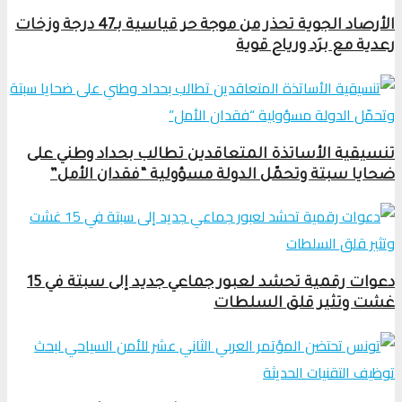
الأرصاد الجوية تحذر من موجة حر قياسية بـ47 درجة وزخات
رعدية مع برَد ورياح قوية
تنسيقية الأساتذة المتعاقدين تطالب بحداد وطني على
ضحايا سبتة وتحمّل الدولة مسؤولية “فقدان الأمل”
دعوات رقمية تحشد لعبور جماعي جديد إلى سبتة في 15
غشت وتثير قلق السلطات