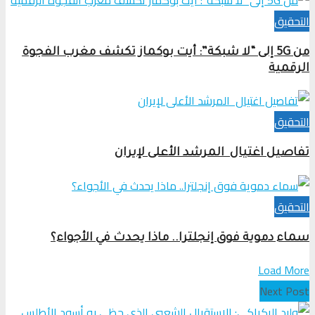
التحقیق
من 5G إلى “لا شبكة”: أيت بوكماز تكشف مغرب الفجوة
الرقمية
التحقیق
تفاصيل اغتيال المرشد الأعلى لإيران
التحقیق
سماء دموية فوق إنجلترا.. ماذا يحدث في الأجواء؟
Load More
Next Post