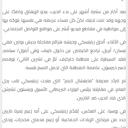
بعد أكثر من عشرة أشهر على بدء الحرب، يبدو الإرهاق واضحًا على
وجهه وقد نمت لحيته، لكنّ كل مساء عزيمته هي نفسها يتوجّه بها
إلى مواطنيه في مقاطع فيديو تُنشر على مواقع التواصل الاجتماعي.
في الأثناء، ألحق زيلينسكي وجيشه هزائم مفاجئة بجيش بوتين: ففي
نيسان/ أبريل، تراجع الكرملين عن دخول كييف، وفي أيلول/ سبتمبر،
فقد السيطرة على منطقة خاركيف، ثمّ في تشرين الثاني/ نوفمبر
خسر خيرسون، عاصمة المنطقة التي تحمل الاسم نفسه.
لم تتردّد صحيفة “فايننشال تايمز” التي منحت زيلينسكي لقب رجل
العام، في مقارنته برئيس الوزراء البريطاني الأسبق وينستون تشرشل
الذي قاد الحرب ضد النازيين.
في روسيا، على العكس، يُقدّم زيلينسكي على أنه زعيم زمرة نازيين
جدد من مرتكبي الإبادات الجماعية أو زعيم مدمني مخدرات، وحتى