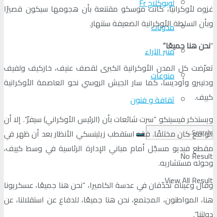
لوبوكلاج Fr
غزوه لأوكرانيا، كانت موسكو مقتنعة بأن هجومها سيكون قصيرًا
وبأن السلطة الأوكرانية الضعيفة ستنهار.
مدونات
“
نحن هنا جميعًا
”
منبر الآراء
تعرّضت كل المدن الأوكرانية الكبرى لقصف عنيف، خاركيف ولفيف
منوعات
ودنيبرو وأوديسا، كما سار الجيش الروسي نحو العاصمة الأوكرانية
كييف.
ثقافة و فنون
ويستذكر فيسينكو “سرت شائعات بأن (الرئيس الأوكراني) سيفرّ”. إلا أن
الواقع كان مختلفًا. فقد استقطب زيلينسكي الأنظار بعد أن ظهر في
مقطع فيديو مسجّل أمام مباني الإدارة الرئاسية في وسط كييف،
No Result
وحوله مستشاريه.
View All Result
وقال وعيناه تحدّقان في عدسة الكاميرا، “نحن هنا جميعًا، عسكريونا
هنا، المواطنون، المجتمع، نحن هنا جميعًا، للدفاع عن استقلالنا، عن
دولتنا”.