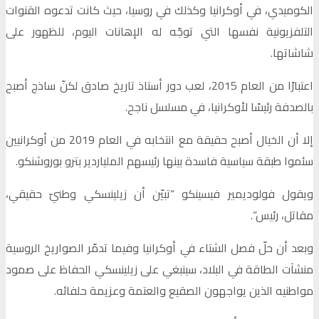
الكوميدي، في أوكرانيا وكذلك في روسيا، حيث كانت تدعوه القنوات
التلفزيونية نفسها التي توجّه له الإهانات اليوم، للظهور على
شاشاتها.
اعتبارًا من العام 2015، لعب دور أستاذ تاريخ صادق لكنّ ساذج أصبح
بالصدفة رئيسًا لأوكرانيا، في مسلسل ناجح.
إلا أن الخيال أصبح حقيقة مع انتخابه في العام 2019 من أوكرانيين
سئموا طبقة سياسية فاسدة بينها رئيسهم الملياردير بترو بوروشنكو.
ويقول فولوديمير فيسينكو “تبيّن أن زيلينسكي وطنيّ حقيقي،
مقاتل، رئيس”.
وبعد أن حلّ فصل الشتاء في أوكرانيا وفيما تدمّر الصواريخ الروسية
منشآت الطاقة في البلاد، سينبغي على زيلينسكي الحفاظ على صمود
مواطنيه الذين يواجهون الصقيع والعتمة وعزيمة حلفائه.