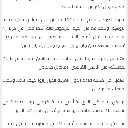
أكثر وتمويل أكبر من حلفائه الغربيين.
ولهذا الغرض، يقدّم بلده دائمًا كحصن في مواجهة الإمبريالية
الروسية، وكمدافع عن القيم الديموقراطية، كما فعل في حزيران/
يونيو عندما قال أمام النواب التشيكيين إن موسكو تستهدف
“مساحة شاسعة من وارسو إلى صوفيا ومن براغ إلى تالين”.
وهو يتبنى نهجًا صارمًا حيال القادة الذين يطلبون منه تقديم تنازلات
لموسكو، مثل الرئيس الفرنسي إيمانويل ماكرون.
استقبل في مكتبه قادة الدول الغربية الذين زاروا كييف تباعا، وكذلك
نجوما هوليووديين.
لم يكن زيلينسكي الذي نشأ في مدينة كريفي ريغ الصناعية في
منطقة ذات غالبية ناطقة بالروسية، يتوقّع أن يؤدي هذا الدور.
قبل دخوله عالم السياسة، حقّق نجاحًا في مسيرة مهنية في التمثيل