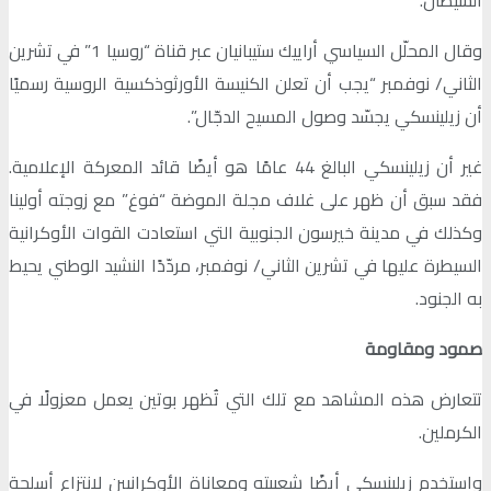
الشيطان.
وقال المحلّل السياسي أراييك ستيبانيان عبر قناة “روسيا 1” في تشرين
الثاني/ نوفمبر “يجب أن تعلن الكنيسة الأورثوذكسية الروسية رسميًا
أن زيلينسكي يجسّد وصول المسيح الدجّال”.
غير أن زيلينسكي البالغ 44 عامًا هو أيضًا قائد المعركة الإعلامية.
فقد سبق أن ظهر على غلاف مجلة الموضة “فوغ” مع زوجته أولينا
وكذلك في مدينة خيرسون الجنوبية التي استعادت القوات الأوكرانية
السيطرة عليها في تشرين الثاني/ نوفمبر، مردّدًا النشيد الوطني يحيط
به الجنود.
صمود ومقاومة
تتعارض هذه المشاهد مع تلك التي تُظهر بوتين يعمل معزولًا في
الكرملين.
واستخدم زيلينسكي أيضًا شعبيته ومعاناة الأوكرانيين لانتزاع أسلحة