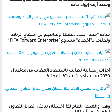
وسط أزمة إيواء حادة
قيادة “فيفا” تجدد دعمها لإنفانتينو في اجتماع الرباط
وتعترف بـ”أخطاء” مشروع “FIFA Forward Enterprise”
أحزاب إسبانية تطالب باستبعاد المغرب من مونديال
2030 بسبب أحداث سبتة المحتلة
وهبي والمدعي العام لكازاخستان يبحثان تعزيز التعاون