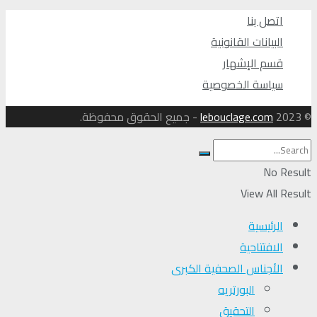
اتصل بنا
البيانات القانونية
قسم الإشهار
سياسة الخصوصية
© 2023
lebouclage.com
- جميع الحقوق محفوظة.
No Result
View All Result
الرئيسية
الافتتاحية
الأجناس الصحفية الكبرى
البورتريه
التحقیق