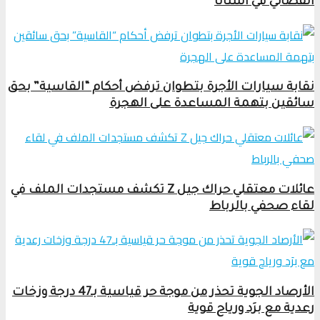
القضائي في أستانا
نقابة سيارات الأجرة بتطوان ترفض أحكام “القاسية” بحق
سائقين بتهمة المساعدة على الهجرة
عائلات معتقلي حراك جيل Z تكشف مستجدات الملف في
لقاء صحفي بالرباط
الأرصاد الجوية تحذر من موجة حر قياسية بـ47 درجة وزخات
رعدية مع برَد ورياح قوية