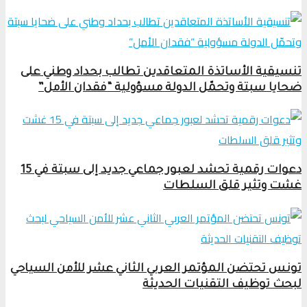
تنسيقية الأساتذة المتعاقدين تطالب بحداد وطني على
ضحايا سبتة وتحمّل الدولة مسؤولية “فقدان الأمل”
دعوات رقمية تحشد لعبور جماعي جديد إلى سبتة في 15
غشت وتثير قلق السلطات
تونس تحتضن المؤتمر العربي الثاني عشر للأمن السياحي
لبحث توظيف التقنيات الحديثة