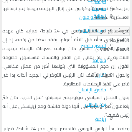
البرلمان
منوعات
رمز يعكس تصميم الأوكرانيين على إنزال الهزيمة بروسيا رغم ترسانتها
الجالية
ثقافة و فنون
العسكرية الضخمة.
السلطة الرابعة
قبل أسابيع من الغزو الروسي في 24 شباط/ فبراير، كان عهده
الرئاسي الذي بدأه قبل ثلاثة أعوام، يفقد بعضا من زخمه، إذ إن
No Result
المغرب الكبير
الممثل الكوميدي السابق كان يواجه صعوبات بالإيفاء بوعوده
View All Result
الانتخابية في بلد يعاني من الفقر والفساد. فاستسهل خصومه
بانوراما
القول إن حجم المسؤولية التي يتولاها أكبر من ممثل فكاهي،
تقارير
والدول الغربية التأسّف لأن الرئيس الأوكراني الجديد آنذاك بدا غير
قادر على تنفيذ الإصلاحات المطلوبة.
حقوق الإنسان
يقول المحلل السياسي فولوديمير فيسينكو “قبل الحرب، كان كثرٌ
ركن الطالب
يتعاملون مع أوكرانيا على أنها دولة فاشلة ومع زيلينسكي على أنه
رئيس ضعيف”.
رياضة
وعندما بدأ الرئيس الروسي فلاديمير بوتين فجر 24 شباط/ فبراير،