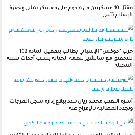
مقتل 10 عسكريين في هجوم على معسكر بمالي ونصرة
الإسلام تتبنى
حزب “فوكس” الإسباني يطالب بتفعيل المادة 102
للتحقيق مع سانشيز بتهمة الخيانة بسبب أحداث سبتة
المحتلة
أسرة النقيب محمد زيان تندد ببلاغ إدارة سجن العرجات
وتجدد المطالبة بالإفراج عنه