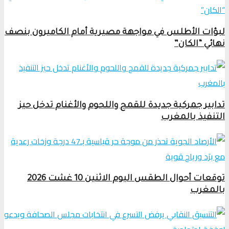
لبؤات الأطلس في مواجهة مصيرية أمام الكاميرون بنصف
نهائي “الكان”
تدابير جمركية جديدة للقمح واللحوم والأغنام تدخل حيز
التنفيذ بالمغرب
توقعات أحوال الطقس اليوم الاثنين 10 غشت 2026
بالمغرب