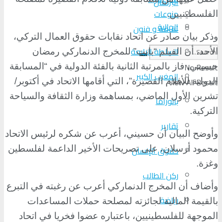
البرلمان
منوعات
الفلسطينيين
.
الجالية
ثقافة و فنون
وذكر بيان صادر عن اتحاد نقابات حقوق العمال التركي،
السلطة الرابعة
الأحد، أن الفيلم “بانت” للمخرج الدنماركي رمضان
No Result
حسيني، فاز بالمرتبة الثانية بالفئة الدولية في “المسابقة
المغرب الكبير
View All Result
الدولية للأفلام القصيرة”، التي أقامها الاتحاد في أكتوبر/
تشرين الأول الماضي، بمساهمة وزارة الثقافة والسياحة
بانوراما
التركية
.
تقارير
وأوضح البيان أن حسيني، أعرب عن شكره لرئيس الاتحاد
حقوق الإنسان
محمود أرسلان، على تصريحات الأخير الداعمة لفلسطين
وغزة
.
ركن الطالب
وأضاف أن المخرج الدنماركي أعرب عن رغبته في التبرع
رياضة
بالقيمة المالية لجائزته لمصلحة حملات المساعدات
الموجهة للفلسطينيين، باعتباره عضوا فخريا في اتحاد