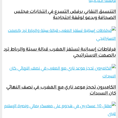
التنسيق النقابي يرفض التسرع في انتخابات مجلس
الصحافة ويدعو لوقفة احتجاجية
فرقاطات إسبانية تستفز المغرب قبالة سبتة والرباط ترد
بالصمت الاستراتيجي
الكاميرون تحجز موعد ناري مع المغرب في نصف النهائي
كان السيدات