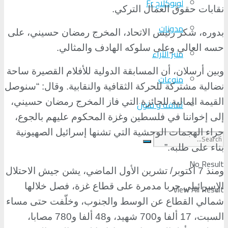
لوبوكلاج Fr
نقابات حقوق العمال التركي
.
مدونات
بدوره، شكر رئيس الاتحاد، المخرج رمضان حسيني، على
حسه العالي وعلى سلوكه الهادف والمثالي
.
منبر الآراء
وبين أرسلان، أن المسابقة الدولية للأفلام القصيرة ساحة
منوعات
نضالية مشتركة للحركة الثقافية والنقابية. وقال: “سنوصل
القيمة المالية للجائزة التي فاز المخرج رمضان حسيني،
ثقافة و فنون
إلى إخواننا في فلسطين وغزة المحكوم عليهم بالجوع،
جراء الهجمات الوحشية التي تشنها إسرائيل الصهيونية
بناء على طلبه
”.
No Result
ومنذ 7 أكتوبر/ تشرين الأول الماضي، يشن جيش الاحتلال
الإسرائيلي حربا مدمرة على قطاع غزة، فصل خلالها
View All Result
شمالي القطاع عن الوسط والجنوب، وخلّفت حتى مساء
السبت، 17 ألفا و700 شهيد، و48 ألفا و780 مصابا،