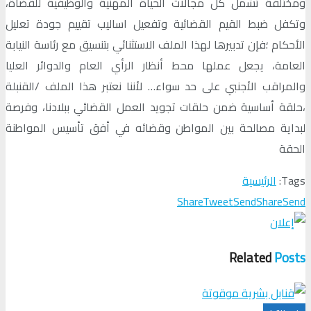
ومختلفة تشمل كل مجالات الحياة المهنية والوظيفية للقضاة،
وتكفل ضبط القيم القضائية وتفعيل اساليب تقييم جودة تعليل
الأحكام ؛فإن تدبيرها لهذا الملف الاستثنائي بتنسيق مع رئاسة النيابة
العامة، يجعل عملها محط أنظار الرأي العام والدوائر العليا
والمراقب الأجنبي على حد سواء… لأننا نعتبر هذا الملف /القنبلة
،حلقة أساسية ضمن حلقات تجويد العمل القضائي ببلادنا، وفرصة
لبداية مصالحة بين المواطن وقضائه في أفق تأسيس المواطنة
الحقة
Tags:
الرئيسية
Share
Tweet
Send
Share
Send
Related
Posts