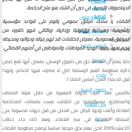
البرلمان
الديناصورات الآدمية، في حين أن الشك هو ملح الحكمة.
منوعات
الجالية
ثقافة و فنون
القضاء يا سادة، مرفق عمومي يقوم على قواعد مؤسسية
وتشريعية وهيكلية وقانونية وإدارية، وبالتالي فهو كغيره من
السلطة الرابعة
المرافق العمومية، معرض لاختلالات قد تهم بنياته ودوائره ومحيطه
No Result
المغرب الكبير
ينجم عنها، طبعا، تهديد المواطنات والمواطنين في أمنهم القضائي.
View All Result
بانوراما
كلنا يعلم أن العدالة حق من حقوق الإنسان، بمعنى أنها تقع ضمن
دائرة منظومة القيم الإنسانية التي لا يتصرف فيها الحكام، ولهذا
تقارير
قيل قديما:﴿ العدل أساس الملك ﴾.
حقوق الإنسان
بالأمس مثلا، أقرت الدولة المغربية من خلال هيئة الانصاف
والمصالحة، بمسؤوليتها عن اختلالات مست بضمانات المحاكمة
ركن الطالب
العادلة وأثبتت وجود قرائن على التدخل من قبل جهات محسوبة على
السلطة التنفيذية في سير القضاء، وبعد ذلك جاء خطاب
رياضة
20غشت2009 الذي يعتبر بحق مرجعا اساسيا لإصلاح منظومة القضاء