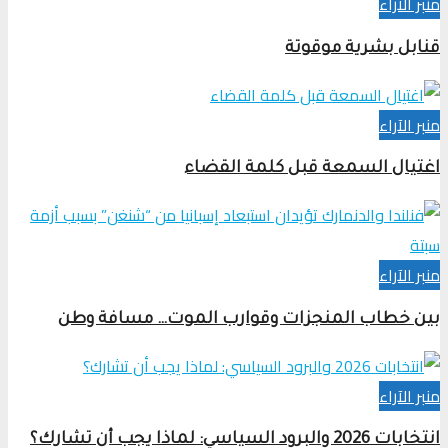
منبر الآراء
قنابل بشرية موقوتة
منبر الآراء
اغتيال السمعة قبل كلمة القضاء
منبر الآراء
بين خطاب المنجزات وقوارب الموت… مسافة وطن
منبر الآراء
انتخابات 2026 والبرود السياسي: لماذا يجب أن تشارك؟