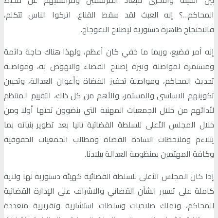
المحاكم…؟ إنه العبث لقد سقط القناع. اتركوا الناس تتكلم،
فالاحتجاج ظاهرة دستورية لإصلاح الاعوجاج.
إنه أمر فضيع، وربما ما خفي كان أعظم، ولهذا هناك حاجة دائمة
ومستمرة لمواصلة وتيرة إصلاح القضاء والنهوض به، ومواصلة
تحديث المحاكم، ومواصلة تحفيز القضاة وأعوان العدالة، وتحيين
تكوينهم الاساسي والمستمر، والأهم من كل ذلك، التقييم المنتظم
لأدائهم من خلال الجمعيات المهنية التي ينضوون تحتها أولا ومن
خلال المجلس الأعلى للسلطة القضائية تانيا بعد تطوير بنياته بما
يتلاءم وملاحظات السادة القضاة ومطالب الجمعيات الحقوقية
وكافة المهتمين بمنظومة العدالة ببلادنا.
إذا كان المجلس الأعلى للسلطة القضائية كهيئة دستورية لها ولاية
كاملة على تسيير الشأن القضائي والاشراف على الإدارة القضائية
للمحاكم، وتملك صلاحيات وسلطات استشارية وتقريرية متعددة