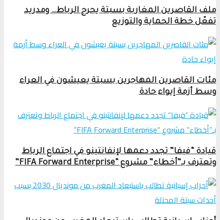
ملف القاصرين المغاربة بسبتة يحرج الرباط… ومدريد
تفعّل خطة الحماية والتوزيع
مئات القاصرين المهاجرين بسبتة يعيشون في العراء
وسط أزمة إيواء حادة
قيادة “فيفا” تجدد دعمها لإنفانتينو في اجتماع الرباط
وتعترف بـ”أخطاء” مشروع “FIFA Forward Enterprise”