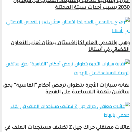
أحزاب إسبانية تطالب باستبعاد المغرب من مونديال
2030 بسبب أحداث سبتة المحتلة
وهبي والمدعي العام لكازاخستان يبحثان تعزيز التعاون
القضائي في أستانا
نقابة سيارات الأجرة بتطوان ترفض أحكام “القاسية” بحق
سائقين بتهمة المساعدة على الهجرة
عائلات معتقلي حراك جيل Z تكشف مستجدات الملف في