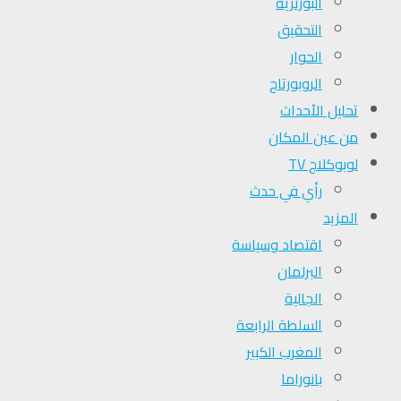
البورتريه
التحقیق
الحوار
الروبورتاج
تحلیل الأحداث
من عين المكان
لوبوكلاج TV
رأي في حدث
المزيد
اقتصاد وسياسة
البرلمان
الجالية
السلطة الرابعة
المغرب الكبير
بانوراما