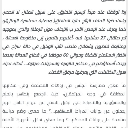
إذا توقفنا عند مبدأ ترسيخ التخليق، على سبيل المثال لا الحصر،
واستحضرنا الملف الرائج حاليا المتعلق( بعصابة سماسرة الرمال)او
كما يعرف عند البعض الآخر ب (الزحاف مول الرملة) والذي بموجبه
تم اعتقال 27 مشتبها فيه ،أغلبهم ينتمون إلى منظومة العدالة ،
ومتابعة قاضيين يشغلان منصب نائب الوكيل في حالة سراح ،في
انتظار الاستماع لقضاة وحوالي 60 موظفا في قطاع العدالة بعدما
وردت أسماؤهم في محاضر قانونية وتسجيلات صوتية…. آنذاك ندرك
هول الاختلالات التي يعرفها مرفق القضاء
ما معنى ممارسة الجنس في ردهات المحكمة وفي مكاتبها
المغلقة في وجه المرتفقين، حيث الجميع يتظاهر بالحزم
والمسؤولية والانضباط حتى ليخيل للسذج من عوام الناس انهم
يدخلون عبر بوابات الصراط المستقيم….؟ ما معنى وضع حراسة
مشددة على بوابات المحاكم….؟ وما معنى تدخل الأجهزة الأمنية
بين الفينة والأخرى لابعاد المرتفقين ومرافقيهم عن محيط