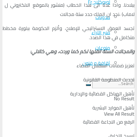
لوبوكلاج Fr
ببلادنا. واذا عدنا الى هذا الخطاب (منشور بالموقع الالكتروني ل
لاماب) ،نجد ان الملك حدد ستة مجالات
مدونات
تجسد العمق الاستراتيجي للإصلاح، وألزم الحكومة ببلورة مخطط
منبر الآراء
متكامل في هذا الصدد.
منوعات
والمجالات الستة انقلها لكم كما وردت، وهي كالاتي:
ثقافة و فنون
تعزيز ضمانات استقلال القضاء
تحديث المنظومة القانونية
تأهيل الهياكل القضائية والإدارية
No Result
تأهيل الموارد البشرية
View All Result
الرفع من النجاعة القضائية
ترسيخ التخليق