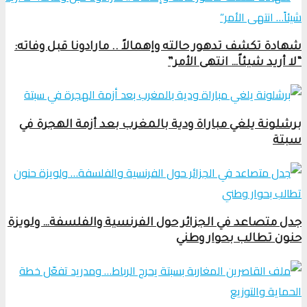
شهادة تكشف تدهور حالته وإهمالاً .. مارادونا قبل وفاته:
“لا أريد شيئاً… انتهى الأمر”
برشلونة يلغي مباراة ودية بالمغرب بعد أزمة الهجرة في
سبتة
جدل متصاعد في الجزائر حول الفرنسية والفلسفة… ولويزة
حنون تطالب بحوار وطني