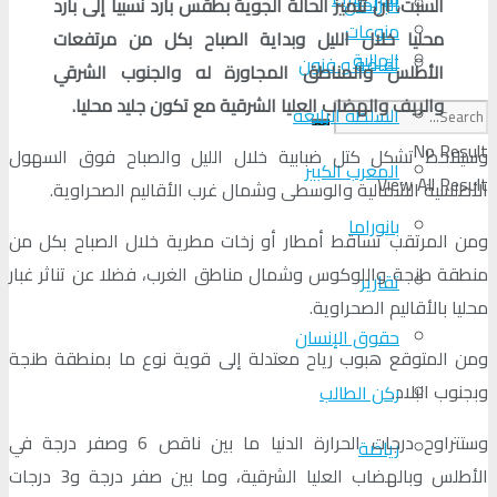
البرلمان
السبت، أن تتميز الحالة الجوية بطقس بارد نسبيا إلى بارد
منوعات
محليا خلال الليل وبداية الصباح بكل من مرتفعات
الجالية
ثقافة و فنون
الأطلس والمناطق المجاورة له والجنوب الشرقي
والريف والهضاب العليا الشرقية مع تكون جليد محليا.
السلطة الرابعة
No Result
وسيلاحظ تشكل كتل ضبابية خلال الليل والصباح فوق السهول
المغرب الكبير
View All Result
الأطلسية الشمالية والوسطى وشمال غرب الأقاليم الصحراوية.
بانوراما
ومن المرتقب تساقط أمطار أو زخات مطرية خلال الصباح بكل من
منطقة طنجة واللوكوس وشمال مناطق الغرب، فضلا عن تناثر غبار
تقارير
محليا بالأقاليم الصحراوية.
حقوق الإنسان
ومن المتوقع هبوب رياح معتدلة إلى قوية نوع ما بمنطقة طنجة
وبجنوب البلاد.
ركن الطالب
وستتراوح درجات الحرارة الدنيا ما بين ناقص 6 وصفر درجة في
رياضة
الأطلس وبالهضاب العليا الشرقية، وما بين صفر درجة و3 درجات