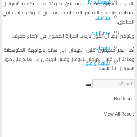
لوبوكلاج Fr
بالجنوب الشرقي وبالريف، وما بين 6 و11 درجة بكافة السواحل
بمنطقة طنجة وبالأقاليم الصحراوية، وما بين 2 و6 درجات بباقي
مدونات
المناطق.
منبر الآراء
ويتوقع أيضا أن تكون درجات الحرارة القصوى في ارتفاع طفيف.
منوعات
أما البحر فسيكون قليل الهيجان إلى هائج بالواجهة المتوسطية،
وهادئا إلى قليل الهيجان بالبوغاز، وقليل الهيجان إلى هائج على طول
ثقافة و فنون
السواحل الأطلسية.
No Result
View All Result