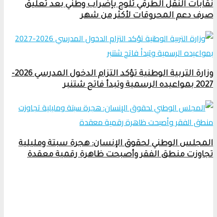
نقابات النقل الطرقي تلوح بإضراب وطني بعد تعليق
صرف دعم المحروقات لأكثر من شهر
وزارة التربية الوطنية تؤكد التزام الدخول المدرسي 2026-
2027 بمواعيده الرسمية وتبدأ فاتح شتنبر
المجلس الوطني لحقوق الإنسان: هجرة سبتة ومليلية
تجاوزت منطق الفقر وأصبحت ظاهرة رقمية معقدة