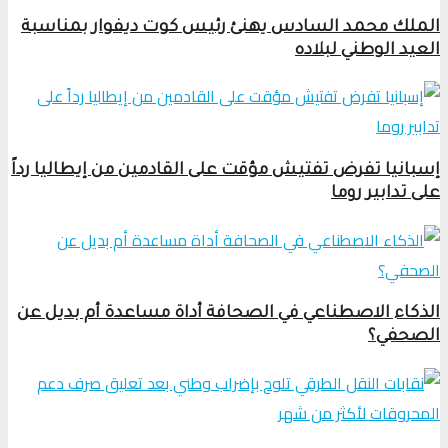
الملك محمد السادس يهنئ رئيس كوت ديفوار بمناسبة
العيد الوطني لبلاده
إسبانيا تفرض تفتيش مؤقت على القادمين من إيطاليا رداً
على تدابير روما
الذكاء الاصطناعي في الصحافة أداة مساعدة أم بديل عن
الصحفي؟