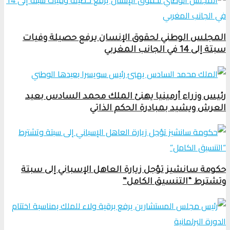
المجلس الوطني لحقوق الإنسان يرفع حصيلة وفيات
سبتة إلى 14 في الجانب المغربي
رئيس وزراء أرمينيا يهنئ الملك محمد السادس بعيد
العرش ويشيد بمبادرة الحكم الذاتي
حكومة سانشيز تؤجل زيارة العاهل الإسباني إلى سبتة
وتشترط “التنسيق الكامل”