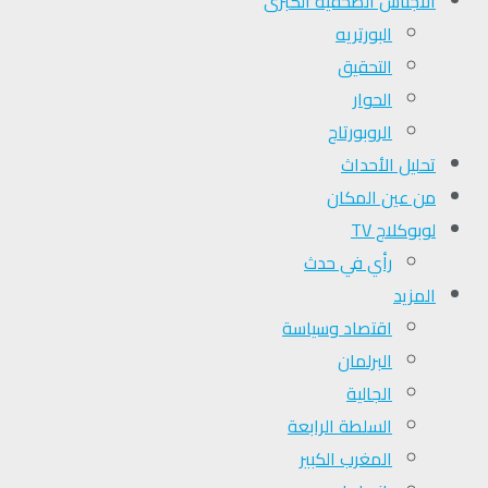
الأجناس الصحفية الكبرى
البورتريه
التحقیق
الحوار
الروبورتاج
تحلیل الأحداث
من عين المكان
لوبوكلاج TV
رأي في حدث
المزيد
اقتصاد وسياسة
البرلمان
الجالية
السلطة الرابعة
المغرب الكبير