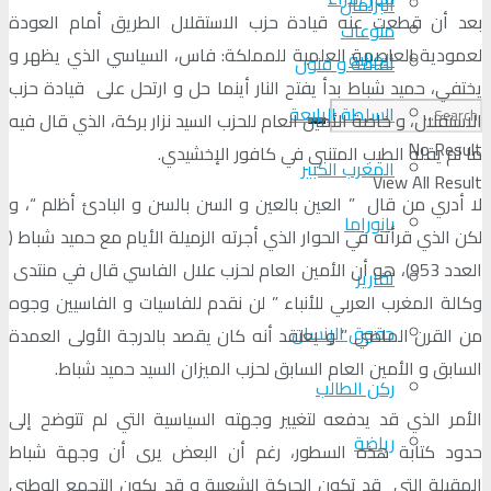
البرلمان
بعد أن قطعت عنه قيادة حزب الاستقلال الطريق أمام العودة
منوعات
لعمودية العاصمة العلمية للمملكة: فاس، السياسي الذي يظهر و
الجالية
ثقافة و فنون
يختفي، حميد شباط بدأ يفتح النار أينما حل و ارتحل على قيادة حزب
السلطة الرابعة
الاستقلال، و خاصة الأمين العام للحزب السيد نزار بركة، الذي قال فيه
No Result
ما لم يقله الطيب المتنبي في كافور الإخشيدي.
المغرب الكبير
View All Result
لا أدري من قال ” العين بالعين و السن بالسن و البادئ أظلم “، و
بانوراما
لكن الذي قرأته في الحوار الذي أجرته الزميلة الأيام مع حميد شباط (
العدد 953)، هو أن الأمين العام لحزب علال الفاسي قال في منتدى
تقارير
وكالة المغرب العربي للأنباء ” لن نقدم للفاسيات و الفاسيين وجوه
حقوق الإنسان
من القرن الماضي ” و يعتقد أنه كان يقصد بالدرجة الأولى العمدة
السابق و الأمين العام السابق لحزب الميزان السيد حميد شباط.
ركن الطالب
الأمر الذي قد يدفعه لتغيير وجهته السياسية التي لم تتوضح إلى
رياضة
حدود كتابة هذه السطور، رغم أن البعض يرى أن وجهة شباط
المقبلة التي قد تكون الحركة الشعبية و قد يكون التجمع الوطني