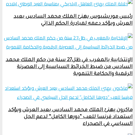
رئيس موريشيوس يهنئ الملك محمد السادس بعيد
العرش ويؤكد دعمه لمبادرة الحكم الذاتي
الإنتخابية بالمغرب في ظل27 سنة من حكم الملك محمد
السادس من ضبط الخرائط السياسية إلى العصرنة
الرقمية والحكامة التنموية
ماكرون يهنئ الملك محمد السادس بعيد العرش ويؤكد
استعداد فرنسا للعب “دورها الكامل” لدعم الحل
السياسي في الصحراء