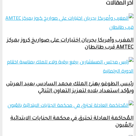
أخر المقالات
المغرب وأمريكا يجريان اختبارات على صواريخ كروز بمركز
AMTEC قرب طانطان
رئيس الطوغو يهنئ الملك محمد السادس بعيد العرش
ويؤكد استعداد بلاده لتعزيز التعاون الثنائي
المُحاكمة العادلة تحترق في محكمة الجنايات الابتدائية
بالعُيون