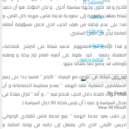
لوبوكلاج Fr
للأحرار و قد تكون وجهة سياسية أخرى . و لكن المؤكد هو أن حميد
شباط متشبث بالعودة إلى عمودية مدينة فاس، مهما كان الثمن، و
مدونات
ضدا على عدم تزكيته من طرف الحزب الذي تحمل مسؤولية أمانته
منبر الآراء
العامة لردح من الزمن الساسي.
منوعات
و هذا الإصرار غير المفهوم لحميد شباط على الترشح للانتخابات
المقبلة، دفعه للرد بقوة على أمينه العام نزار بركة و وصفه
ثقافة و فنون
بأوصاف قد يدفع ثمنا باهضا عليها .
لقد كان شباط، في حواره مع الزميلة ” الأيام ” قاسيا جدا على زعيم
الاستقلاليين المغاربة. فقد اتهمه ” بعدم ممارسة اختصاصاته و أن
No Result
هناك جهات نافذة داخل الحزب تتحكم فيه ” ، و أنه ” لازال مبتدئا في
مجال السياسة و عليه ( أن يلبس بلاكة 90 ديال السياسة ).
View All Result
بل ذهب بعيد عندما اتهمه ” ببيع مدينة فاس للقيادي الإخواني
ادريس الأزمي الذي كان يشتغل إلى جانبه في وزارة المالية و