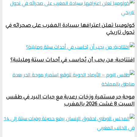
كولومبيا تعلن اعترافها بسيادة المغرب على صحرائه في
تحول تاريخي
افتتاحية: من يجب أن يُحاسب في أحداث سبتة ومليلية؟
موجة حر مستمرة وزخات رعدية مع حبات البرد في طقس
السبت 8 غشت 2026 بالمغرب