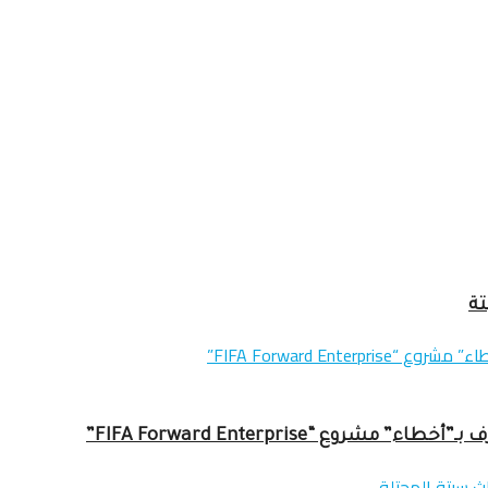
تة
ع “FIFA Forward Enterprise”