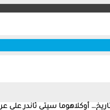
وكلاهوما سيتي ثاندر على عرش NBA لأول