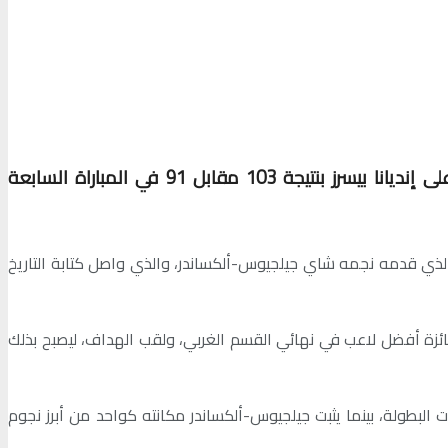
توج فريق أوكلاهوما سيتي ثاندر بلقب دوري كرة السلة الأمريكي للمحترفين للمرة الأولى في تاريخه، عقب انتصاره على إنديانا بيسرز بنتيجة 103 مقابل 91 في المباراة السابعة
الذي قدمه نجمه شاي جيلجيوس-ألكساندر، والذي واصل كتابة التاريخ
ئزة أفضل لاعب في نهائي القسم الغربي، ولقب الهداف، ليصبح بذلك
لبطولة، بينما يثبت جيلجيوس-ألكساندر مكانته كواحد من أبرز نجوم