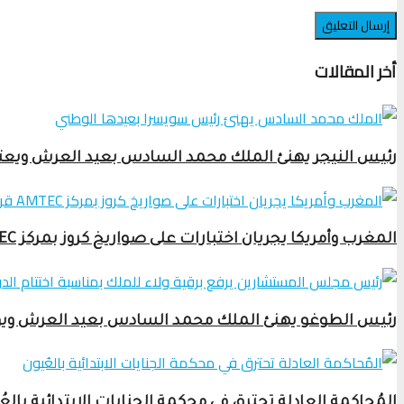
أخر المقالات
رئيس النيجر يهنئ الملك محمد السادس بعيد العرش ويعتز ب
المغرب وأمريكا يجريان اختبارات على صواريخ كروز بمركز AMTEC قرب طانطان
رئيس الطوغو يهنئ الملك محمد السادس بعيد العرش ويؤكد ا
المُحاكمة العادلة تحترق في محكمة الجنايات الابتدائية بالعُ