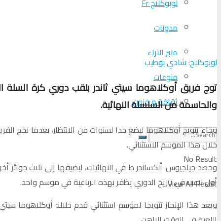
لوبوكلاج Fr
مدونات
منبر الآراء
لوبوكلاج: شادي بوطيب
منوعات
ثقافة و فنون
والحاسمة من السلسلة النهائية.
وجاء تتويج أوكلاهوما ليضع حدا لسنوات من الانتظار، بعدما نجح ال
خلال هذا الموسم الاستثنائي.
No Result
وحصد جيلجيوس-ألكساندر ط في النهائيات، ليضيفها إلى ثلاث جوائز 
أول لاعب في تاريخ الدوري يظفر بهذه الرباعية في موسم واحد.
View All Result
ويعد هذا الإنجاز تتويجا لموسم استثنائي قدم خلاله أوكلاهوما سيت
اللعبة في الوقت الراهن.