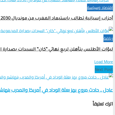
اقتصاد وسياسة
أحزاب إسبانية تطالب باستبعاد المغرب من مونديال 2030 بسبب أحداث سبتة المحتلة
رياضة
لبؤات الأطلس يتأهلن لربع نهائي “كان” السيدات بصدارة ا
Load More
Next Post
عاجل .. حادث مروع يهز بعثة الوداد في أمريكا والمدرب بنها
اترك تعليقاً