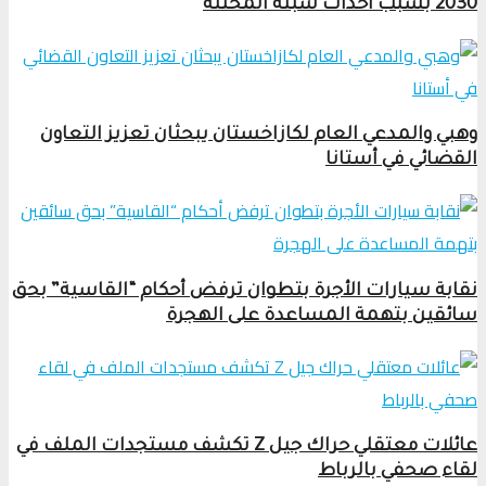
2030 بسبب أحداث سبتة المحتلة
وهبي والمدعي العام لكازاخستان يبحثان تعزيز التعاون
القضائي في أستانا
نقابة سيارات الأجرة بتطوان ترفض أحكام “القاسية” بحق
سائقين بتهمة المساعدة على الهجرة
عائلات معتقلي حراك جيل Z تكشف مستجدات الملف في
لقاء صحفي بالرباط