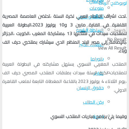
البرلمان
لوبوكلاج: الرباط
منوعات
الجالية
.تحت اشراف الاتحاد العربي لكرة السلة ،تحتضن العاصمة المصرية
ثقافة و فنون
القاهرة في الفترة مابين 3 و10 يوليوز 2023،البطولة العربية
السلطة الرابعة
للمنتخبات سيدات في نسختها 13 ،بمشاركة المغرب ،الكويت ،الجزائر
No Result
،بالإضافة إلى مصر البلد المنظم الدي سيشارك بمنتخبي حرف الف
المغرب الكبير
View All Result
وباء.
بانوراما
المنتخب المغربي النسوي يستهل مشاركته في البطولة العربية
للمنتخبات لكرة السلة سيدات بملاقات المنتخب المصري حرف الف
تقارير
،يوم الثلاتاء 4 يوليوز 2023 بالقاعة المغطاة التابعة لملعب القاهرة
حقوق الإنسان
الدولي.
ركن الطالب
وفيما يلي برنامج مباريات المنتخب النسوي
رياضة