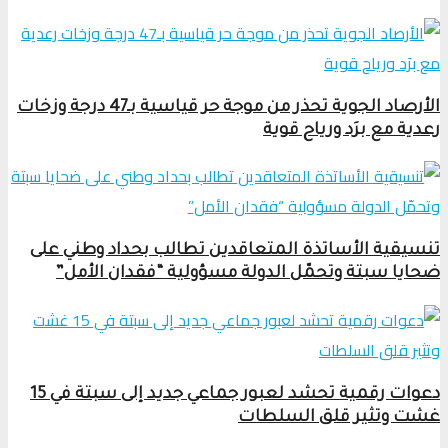
الأرصاد الجوية تحذر من موجة حر قياسية بـ47 درجة وزخات
رعدية مع برَد ورياح قوية
تنسيقية الأساتذة المتعاقدين تطالب بحداد وطني على
ضحايا سبتة وتحمّل الدولة مسؤولية “فقدان الأمل”
دعوات رقمية تحشد لعبور جماعي جديد إلى سبتة في 15
غشت وتثير قلق السلطات