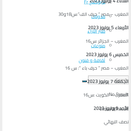
الثلاتاء 4 يوليوز 2023
لوبوكلاج Fr
المغرب – مصر ” حرف الف”:س18و30
مدونات
الأربعاء 5 يوليوز 2023
منبر الآراء
المغرب – الجزائر :س16
منوعات
الخميس 6 يوليوز 2023
ثقافة و فنون
المغرب – مصر ” حرف باء “: س 16
الجمعة 7 يوليوز 2023
No Result
المغرب – الكويت :س16
الأحد 9يوليوز 2023
View All Result
نصف النهائي