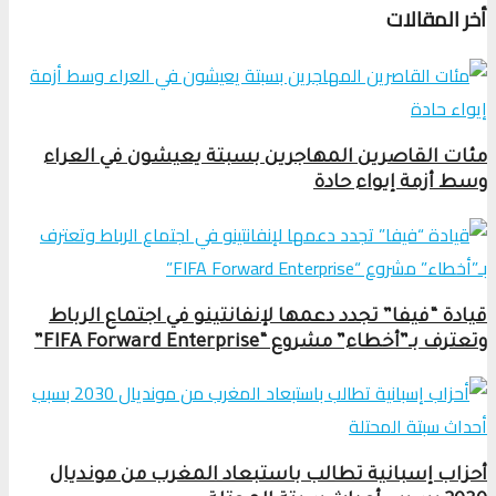
أخر المقالات
مئات القاصرين المهاجرين بسبتة يعيشون في العراء
وسط أزمة إيواء حادة
قيادة “فيفا” تجدد دعمها لإنفانتينو في اجتماع الرباط
وتعترف بـ”أخطاء” مشروع “FIFA Forward Enterprise”
أحزاب إسبانية تطالب باستبعاد المغرب من مونديال