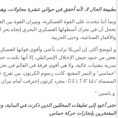
بطبيعة الحال لا، لأنه أخفق في حوالي عشرة محاولات، وهو 
وبما أننا نتحدث على القوة العسكرية، وميزان القوة بين ال
تخجل أن في تحرك أسطولها العسكري البحري إتجاه بحر ال
.
والأقمار الصناعية، وحتى الحربية
و لنوضح أكثر، إن أمريكا نزلت بأعتى وأقوى قواتها العسكري
بعض من جنود جيش الإحتلال الإسرائيلي، إلا أنها تكبدت خسا
مدربة بتقنيات عالية، ولا هي أقوى فرقة في العالم في تحري
“خماسي” و النمر المقنع، كانت رسوم الكرتون، من تفرج عل
-D E L T A”
المسماة “دلتا
مجرد كرتون إحترقت أمام نيران 
” .
و ياسين
حتى أعود إلى تعليقات المحللين الذين ذكرت في البداية، 
.
المفتخرين بإنجازات حركة حماس