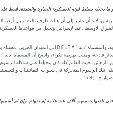
ما يجعله يسلط قوته العسكرية الجبارة والعتيدة، فقط على 
فريقين، لابد أن نشير إلى أن هناك طرف ثالث، ينزل أرض المع
شرق الأوسط دعما لإسرائيل وتجعل من قواعدها العسكرية 
D E L T A ”
ة، والمسماة “دلتا
إلى الميدان الحربي، مختبأة 
A ”
ئر فادحة، ومنيت بهزيمة نكراء، واتضح أن المسماة “دلتا
ر الرهائن، حيث العالم كله كان يتخيلها على شاكلة الرسوم ا
ى تلك الرسوم المتحركة في سنوات الثمانينيات والتسعينيات
“R B J –
صواريخ
وحتى الصهاينة منهم، أقف عند علامة إستفهام، وإن لم أسمي