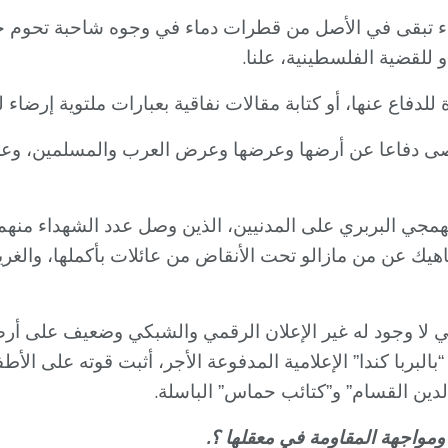
يء تبقى في الأصل من قطرات دماء في وجوه شاحبة تحوم حوله
.
 و للقضية الفلسطينية، علنا
اع عنها، أو كتابة مقالات نفاقية بعبارات ملتوية إرضاء لل
صى دفاعا عن أرضها وعرضها وعرض العرب والمسلمين، وعن 
هيك عن من مازالو تحت الأنقاض من عائلات بأكملها، والغريب
رافي لا وجود له غير الإعلان الرقمي والشبكي وضعيف على أ
ربا كندا” الإعلامية المدفوعة الأجر، أثبت قوته على الأطفا
.
لدين القسام” و”كتائب حماس” الباسلة
.
مواجهة المقاومة في معقلها ؟