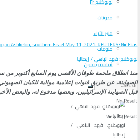
لوبوكلاج Fr
مدونات
منبر الآراء
trip, in Ashkelon, southern Israel May 11, 2021. REUTERS/Nir Elias
منوعات
لوبوكلاج: فهد الباهي / إيطاليا
ثقافة و فنون
الصهاينة، عن طريق قنوات إعلامية موالية للكيان الصهيوني،
قبل الصهاينة الإسرائيليين، وبعضها مدفوع له، والبعض الأ
No Result
View All Result
لوبوكلاج: فهد الباهي /
إيطاليا