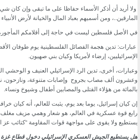
ولا أريد أن أذكر الأسماء حفاظا على ما تبقى وإن كان ش
المارقين..، ومن أسميهم بعباد المال والخيانة لأرض الأنبياء
في الأصل فلسطين ليست في حاجة إلى أقلامكم المأجورة للدف
عبارات: تدين هجمة الفصائل الفلسطينية يوم طوفان الأق
.
الإسرائيليين، إرضاء لأمريكا وكيان بني صهيون
وعشرون ألف مصاب بجروح
وإصابات متنوعة، ونازحون، نا
.
بالمائة من هؤلاء القتلى والمصابين أطفال وشيوخ ونساء
إن كيان إسرائيل، يوما بعد يوم، يثبت للعالم، أنه كيان خ
رابع قوة عسكرية في العالم، هو شعار وهمي مزيف مغلف “بالب
يستطيع ولا يقوى على مواجهة قوات المقاومة “كتائب عز ا
هل يستطيع الجيش العسكري الإسرائيلي دخول قطاع غزة و