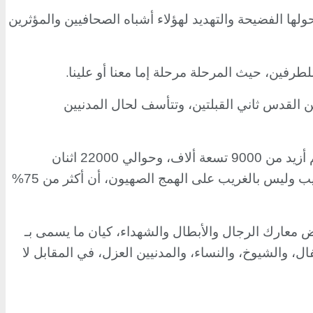
ا الفضيحة والتهديد لهؤلاء أشباه الصحافيين والمؤثرين
.
طرفين، حيث المرحلة مرحلة إما معنا أو علينا
القدس ثاني القبلتين، وتتأسف لحال المدنيين
وعبارات، أخرى، تدين الرد الإسرائيلي العنيف و الوحشي الهمجي البربري على المدنيين، الذين وصل عدد الشهداء منهم أزيد من 9000 تسعة ألاف، وحوالي 22000 اثنان
 وليس بالغريب على الهمج الصهيون، أن أكثر من 75%
رض معارك الرجال والأبطال والشهداء، كيان ما يسمى بـ
ل، والشيوخ، والنساء، والمدنيين العزل، في المقابل لا