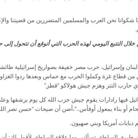
ها شكوانا نحن العرب والمسلمين المتضررين من قضيتنا والإع
.
خلال التتبع اليومي لهذه الحرب التي أتوقع أن تتحول إلى 
ان وإسرائيل، حرب مصر خفيفة بصواريخ إسرائيلية طائشة 
 من قطاع غزة وكملوا الحرب مع حماس وبعدها ردوا الغزا
“.
لذي حارب التتر وهزم جيش هولاكو “قطز
رائيل فيها رادارات يقوم جيش حزب الله كل يوم برشقها وع
حام أو بناء بمعول أوفأس..”،أضن أن صيحات “حسن نصر الله
.
بابات أمريكا وبني صهيون
يق السلطة، تسألني وما علاقة السلطة، لأقول لك: أن وزار