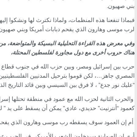
.
بني صهيون
فبماذا تنفعنا هذه المنظمات، ولماذا نكترث لها ونشكوا إلي
لرب موسى وهارون الذي يفحم دبابات أمريكا وبني صهيون
وفي معرض هذه القراءة التحليلية البسيكة والمتواضعة، من 
هناك حروب أخرى مع دول مجاورة لفلسطين المحتلة،
حرب بين إسرائيل ومصر، وبين حزب الله في جنوب قطاع لبن
المصري جاهز…، لكن قوموا بترحيل المدنيين الفلسطينيين
“عليك نور جدع” ، لا فرق بين السيسي وبين قائد التاريخ ا
والحرب الثانية لحزب الله مع عمود في منطقة تحتلها إس
كعمود “أنترنيت” حديدي، عادي” يمكن أن يسقط على يد ” ل
أم إن العمود سوف يسقطه رب موسى وهارون الذي يفحم د
أرى إن الصهاينة سيدخلون الشعب الأمريكي في الحرب عن طر