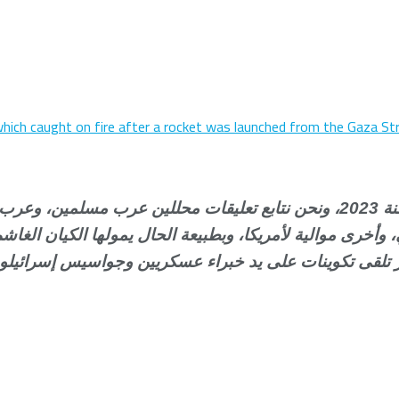
ar which caught on fire after a rocket was launched from the Gaza S
منذ انطلاق ملحمة طوفان الأقصى يوم السابع أكتوبر من سنة 2023، ونحن نتابع تع
 وأخرى موالية لأمريكا، وبطبيعة الحال يمولها الكيان الغا
خر تلقى تكوينات على يد خبراء عسكريين وجواسيس إسرائيلون