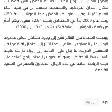
وأظهر التحليل أن تركيز الخلايا الجنسية انخفض ليس فقط بين
سكان البلدان المزدهرة والمتقدمة، فحسب بل في بقية أنحاء
العالم تقريبا. وفي المتوسط​​، انخفض هذا المؤشر بنسبة 50٪،
ومنذ عام 2000 بدأ في الانخفاض بنسبة 2.64٪ سنويا، وهو أكثر
من ضعف المؤشرات السابقة (1.16٪ من 1973 إلى 2000).
وبحسب العلماء فإن النتائج تشير إلى وجود مشاكل تتعلق بخصوبة
الرجال على المستوى العالمي، كما تشير إلى احتمال تفاقمها في
المستقبل القريب، ما يدل على الحاجة إلى إجراء دراسة عاجلة
لأسباب هذا الانخفاض، وهو أمر ضروري لإعداد برامج تساعد على
تجنب الزيادة الحادة في عدد الرجال المصابين بالعقم في العقود
القادمة.
Tags:
الرئيسية