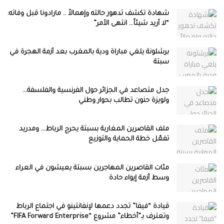
شهادة تكشف تدهور حالته وإهمالاً .. مارادونا قبل وفاته:
“لا أريد شيئاً… انتهى الأمر”
برشلونة يلغي مباراة ودية بالمغرب بعد أزمة الهجرة في
سبتة
جدل متصاعد في الجزائر حول الفرنسية والفلسفة…
ولويزة حنون تطالب بحوار وطني
ملف القاصرين المغاربة بسبتة يحرج الرباط… ومدريد
تفعّل خطة الحماية والتوزيع
مئات القاصرين المهاجرين بسبتة يعيشون في العراء
وسط أزمة إيواء حادة
قيادة “فيفا” تجدد دعمها لإنفانتينو في اجتماع الرباط
وتعترف بـ”أخطاء” مشروع “FIFA Forward Enterprise”