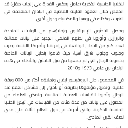
للخلايا الجنسية الذكرية (عامل يعكس القدرة على إنجاب طفل) قد
انخفض خلال العقود القليلة الماضية في البلدان المتقدمة في
الغرب ، وكذلك في روسيا والمكسيك ودول أخرى.
وحصل الباحثون الإسرائيليون وزملاؤهم من الولايات المتحدة
والبرازيل وأوروبا في بحثهم العلمي الجديد على بيانات مماثلة
لعدد كبير من البلدان الواقعة في إفريقيا وأمريكا اللاتينية وغرب
وجنوب وجنوب شرق آسيا، حيث قاموا بتحليل البيانات الخاصة
بخصوبة الرجال التي تم جمعها من قبل الباحثين والأطباء في هذه
البلدان بين عامي 1973 و2018.
في المجموع، حلل البروفيسور ليفين وزملاؤه أكثر من 800 ورقة
علمية، وتطرق مؤلفوها بطريقة أو بأخرى إلى مشاكل العقم عند
الرجال وأجروا القياسات العملية المناسبة. وتمكن العلماء من
الحصول على بيانات من عدة مئات من القياسات في تركيز الخلايا
الجنسية الذكرية، والتي أجريت في دول العالم الثالث على مدى
نصف القرن الماضي.