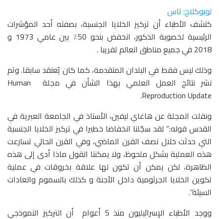
لوبوكلاج: تاس
كتشف الأطباء أن تركيز الخلايا الجنسية، بصفته أحد المؤشرات
الرئيسية لخصوبة الذكور، انخفض بنحو 50٪ بين عامي 1973 و
2018 في جميع مناطق العالم تقريبا .
وذلك ليس فقط في البلدان المتقدمة، كما كان يُعتقد سابقا. وتم
نشر نتائج العمل العلمي بهذا الشأن في مجلة Human
Reproduction Update.
ونقلت المجلة عن هاغاي ليفين، الأستاذ في الجامعة العبرية في
القدس قوله:” لقد سجّلنا انخفاضا خطيرا في تركيز الخلايا الجنسية
التي حدثت خلال نصف القرن الماضي، وفي القرن الحالي تسارعت
هذه العملية بشكل ملحوظ، ولا يمكننا القول ماذا أدى إلى هذه
الظاهرة، لكن يمكن أن تكون لها علاقة بخروقات في عملية
تكوين الخلايا الجرثومية داخل الأجنة و كذلك بالسموم والعادات
السيئة”.
ووجد الأطباء الإسرائيليون منذ 5 أعوام أن التركيز النموذجي