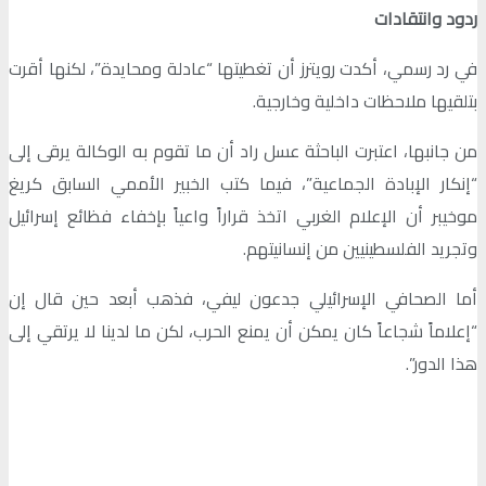
ردود وانتقادات
في رد رسمي، أكدت رويترز أن تغطيتها “عادلة ومحايدة”، لكنها أقرت
بتلقيها ملاحظات داخلية وخارجية.
من جانبها، اعتبرت الباحثة عسل راد أن ما تقوم به الوكالة يرقى إلى
“إنكار الإبادة الجماعية”، فيما كتب الخبير الأممي السابق كريغ
موخيبر أن الإعلام الغربي اتخذ قراراً واعياً بإخفاء فظائع إسرائيل
وتجريد الفلسطينيين من إنسانيتهم.
أما الصحافي الإسرائيلي جدعون ليفي، فذهب أبعد حين قال إن
“إعلاماً شجاعاً كان يمكن أن يمنع الحرب، لكن ما لدينا لا يرتقي إلى
هذا الدور”.