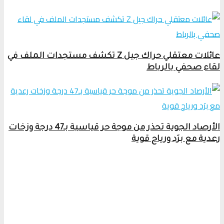
عائلات معتقلي حراك جيل Z تكشف مستجدات الملف في
لقاء صحفي بالرباط
الأرصاد الجوية تحذر من موجة حر قياسية بـ47 درجة وزخات
رعدية مع برَد ورياح قوية