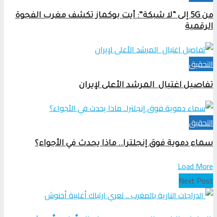
من 5G إلى “لا شبكة”: أيت بوكماز تكشف مغرب الفجوة
الرقمية
التحقیق
تفاصيل اغتيال المرشد الأعلى لإيران
التحقیق
سماء دموية فوق إنجلترا.. ماذا يحدث في الأجواء؟
Load More
Next Post