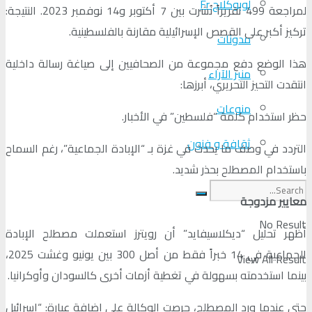
لوبوكلاج Fr
لمراجعة 499 تقريراً نُشرت بين 7 أكتوبر و14 نوفمبر 2023. النتيجة:
تركيز أكبر على القصص الإسرائيلية مقارنة بالفلسطينية.
مدونات
هذا الوضع دفع مجموعة من الصحافيين إلى صياغة رسالة داخلية
منبر الآراء
انتقدت التحيز التحريري، أبرزها:
منوعات
حظر استخدام كلمة “فلسطين” في الأخبار.
ثقافة و فنون
التردد في وصف ما يحدث في غزة بـ “الإبادة الجماعية”، رغم السماح
باستخدام المصطلح بحذر شديد.
معايير مزدوجة
No Result
أظهر تحليل “ديكلاسيفايد” أن رويترز استعملت مصطلح الإبادة
الجماعية في 14 خبراً فقط من أصل 300 بين يونيو وغشت 2025،
View All Result
بينما استخدمته بسهولة في تغطية أزمات أخرى كالسودان وأوكرانيا.
حتى عندما ورد المصطلح، حرصت الوكالة على إضافة عبارة: “إسرائيل