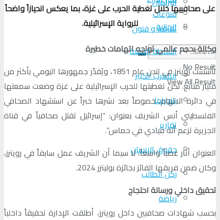
البرلمان
على صحافييها خلال تغطية الحرب على غزة، بما يعكس انحيازاً واضحاً
منوعات
للرواية الإسرائيلية.
الجالية
ثقافة و فنون
وكالة بحجم عالمي تواجه اتهامات خطيرة
السلطة الرابعة
No Result
تأسست رويترز في لندن عام 1851، ويُقدّر جمهورها اليومي بأكثر من
المغرب الكبير
View All Result
مليار متابع. لكن تغطيتها للحرب الإسرائيلية على غزة وضعت سمعتها
بانوراما
في دائرة الاتهام، خصوصاً بعد نشرها خبراً عن استشهاد الصحافي
الفلسطيني أنس الشريف بعنوان: “إسرائيل تقتل صحافياً في قناة
تقارير
الجزيرة تزعم أنه قيادي في حماس”.
حقوق الإنسان
العنوان أثار غضباً واسعاً، لا سيما أن الشريف عمل سابقاً في رويترز،
وكان ضمن فريقها الفائز بجائزة بوليتزر 2024.
ركن الطالب
تحقيق داخلي ورسالة احتجاج
رياضة
بحسب شهادات صحافيين داخل رويترز، أطلقت الإدارة تحقيقاً داخلياً