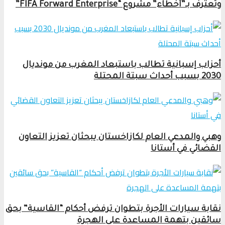
وتعترف بـ”أخطاء” مشروع “FIFA Forward Enterprise”
أحزاب إسبانية تطالب باستبعاد المغرب من مونديال
2030 بسبب أحداث سبتة المحتلة
وهبي والمدعي العام لكازاخستان يبحثان تعزيز التعاون
القضائي في أستانا
نقابة سيارات الأجرة بتطوان ترفض أحكام “القاسية” بحق
سائقين بتهمة المساعدة على الهجرة