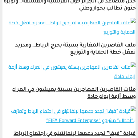
جدل متصاعد في الجزائر حول الفرنسية والفلسفة… ولويزة
حنون تطالب بحوار وطني
ملف القاصرين المغاربة بسبتة يحرج الرباط… ومدريد
تفعّل خطة الحماية والتوزيع
مئات القاصرين المهاجرين بسبتة يعيشون في العراء
وسط أزمة إيواء حادة
قيادة “فيفا” تجدد دعمها لإنفانتينو في اجتماع الرباط