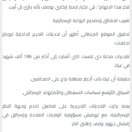
تنكر هذا الاتهام”، في تكرار لنمط إنكاري يوصف بأنه يبرّئ تل أبيب.
تغييب الحقائق وتضخيم الرواية الإسرائيلية
تحقيق الموقع البريطاني أظهر أن تحديثات التحرير الداخلية لرويترز
تجاهلت:
تقديرات مجلة ذي لانست التي أشارت إلى أكثر من 186 ألف شهيد
في غزة.
حقيقة أن غزة باتت أخطر منطقة نزاع على الصحافيين.
السياق الأوسع لسياسات الاستيطان والأبارتهايد الإسرائيلي.
بينما ركزت التحديثات التحريرية على تفاصيل تخدم وجهة النظر
الإسرائيلية، مع تهميش مسؤولية الولايات المتحدة وإسرائيل في
إفشال جهود وقف إطلاق النار.