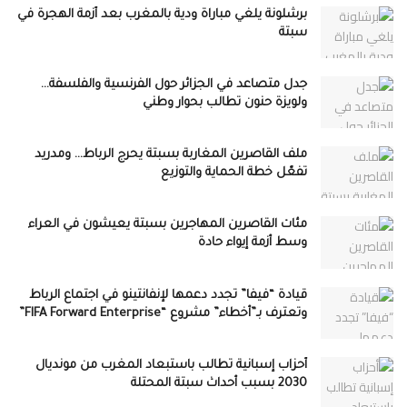
برشلونة يلغي مباراة ودية بالمغرب بعد أزمة الهجرة في
سبتة
جدل متصاعد في الجزائر حول الفرنسية والفلسفة…
ولويزة حنون تطالب بحوار وطني
ملف القاصرين المغاربة بسبتة يحرج الرباط… ومدريد
تفعّل خطة الحماية والتوزيع
مئات القاصرين المهاجرين بسبتة يعيشون في العراء
وسط أزمة إيواء حادة
قيادة “فيفا” تجدد دعمها لإنفانتينو في اجتماع الرباط
وتعترف بـ”أخطاء” مشروع “FIFA Forward Enterprise”
أحزاب إسبانية تطالب باستبعاد المغرب من مونديال
2030 بسبب أحداث سبتة المحتلة