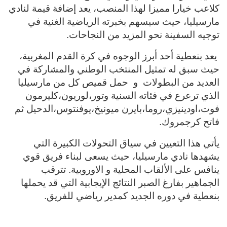
كلاعب خيارا مميزا لهذا المنصب، يعد إضافة قيمة لنادي
مارسيليا، حيث سيسهم بخبرته الرياضية الغنية في
توجيه السفينة نحو المزيد من النجاحات.
يعد بنعطية أحد أبرز الوجوه في كرة القدم المغربية،
حيث سبق له تمثيل المنتخب الوطني والمشاركة في
العديد من البطولات
و
حمل قميص كل من مارسيليا
الذي ترعرع في فئاته السنية وتور،لوريون،كليرمون
فوت،اودينيزي،روما،بايرن ميونيخ،يوفنتوس،الدحيل ثم
فاتح كرجمروك
.
يأتي هذا التعيين في سياق التحولات الكبيرة التي
يشهدها نادي مارسيليا، حيث يسعى لبناء فريق قوي
ينافس على الألقاب المحلية و الاوروبية. تترقب
الجماهير بفارغ الصبر النتائج الإيجابية التي قد يحملها
بنعطية في دوره الجديد كمدير رياضي للفريق
.