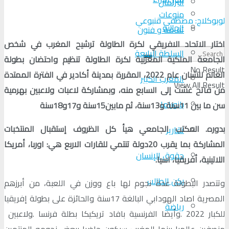
البرلمان
منوعات
لوبوكلاج: مصطفى قنبوعي
الجالية
ثقافة و فنون
اختار الاتحاد الافريقي لكرة الطاولة ترشيح المغرب في شخص
السلطة الرابعة
الجامعة الملكية المغربية لكرة الطاولة تنظيم واحتضان بطولة
No Result
العالم للشبان عام 2022، المقررة بمدينة أكادير في الفترة الممتدة
المغرب الكبير
View All Result
من فاتح غشت إلى السابع منه، وبمشاركة لاعبات ولاعبين بهرمية
بانوراما
سن ما بين 11سنة و13سنة، ثم مابين15سنة و17و18سنة
بدوره. المكتب الجامعي هيأ كل الظروف إستقبال المنتخبات
تقارير
المشاركة بما يقرب 20دولة تنتمي للقارات الاربع هي: اوربا، أمريكا
حقوق الإنسان
اللاتينية، أفريقيا، اسيا.
ركن الطالب
وتتصدر البطولة عدة نجوم لها باع ووزن في اللعبة، من أبرزهم
المصرية اصاد الهودابي البالغة 17سنة والحائزة على بطولة إفريقيا
رياضة
للكبار 2022 .وأيضا الفرنسية بافاد تريكيكا بطلة فرنسا .ولاعبين
منصفين عالميا بينما المغرب سيكون حاضرا ببعض نجومه المنتمين