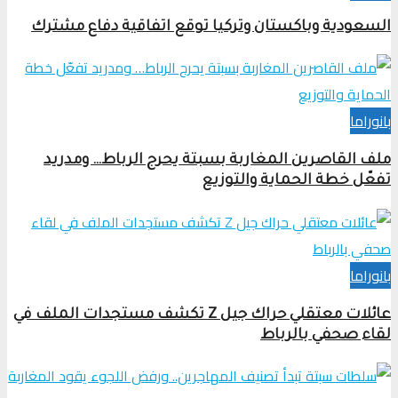
السعودية وباكستان وتركيا توقع اتفاقية دفاع مشترك
بانوراما
ملف القاصرين المغاربة بسبتة يحرج الرباط… ومدريد
تفعّل خطة الحماية والتوزيع
بانوراما
عائلات معتقلي حراك جيل Z تكشف مستجدات الملف في
لقاء صحفي بالرباط