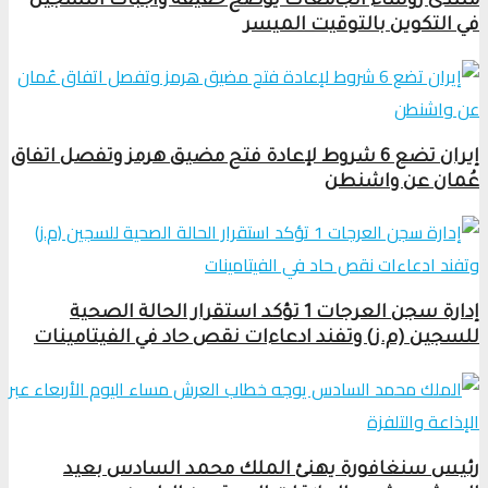
منتدى رؤساء الجامعات يوضح حقيقة واجبات التسجيل
في التكوين بالتوقيت الميسر
إيران تضع 6 شروط لإعادة فتح مضيق هرمز وتفصل اتفاق
عُمان عن واشنطن
إدارة سجن العرجات 1 تؤكد استقرار الحالة الصحية
للسجين (م.ز) وتفند ادعاءات نقص حاد في الفيتامينات
رئيس سنغافورة يهنئ الملك محمد السادس بعيد