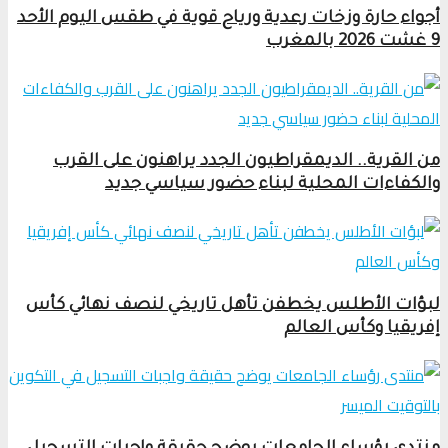
أجواء حارة وزخات رعدية ورياح قوية في طقس اليوم الأحد
9 غشت 2026 بالمغرب
من القرية.. الديمقراطيون الجدد يراهنون على القرب
والكفاءات المحلية لبناء حضور سياسي جديد
لبؤات الأطلس يخطفن تأهل تاريخي لنصف نهائي كأس
إفريقيا وكأس العالم