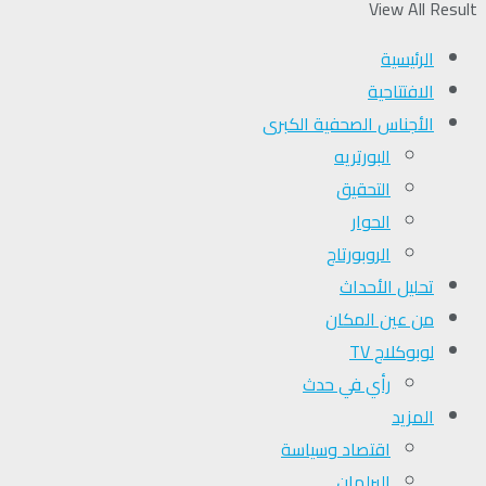
View All Result
الرئيسية
الافتتاحية
الأجناس الصحفية الكبرى
البورتريه
التحقیق
الحوار
الروبورتاج
تحلیل الأحداث
من عين المكان
لوبوكلاج TV
رأي في حدث
المزيد
اقتصاد وسياسة
البرلمان