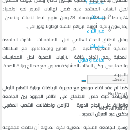
لوبوكلاج Fr
لجيل الشباب المعتمد عليه ضمن نهائيات المرور نحو اولمبياد
مدونات
24وايضا جيل 28لاولمبياد 28.ومن بينهم ايضا لاعبات ولاعبين
يمارسون باندية أوربية ،ابرزهم اللاعبة اوطولا ونور امي.
منبر الآراء
وقبل انطلاق الحدث العالمي قبل المنافسات .. باشرت الجامعة
منوعات
الملكية المغربية للعبة كل التدابير واجتماعاتها مع السلطات
المحلية ،مع اتخاذ كافة الترتيبات الصحية لكل الممارسات
ثقافة و فنون
والممارسين وكل البعثات المشاركة بتعاون مع مصالح وزارة الصحة
بالجهة.
كما تم عقد لقاء موسع مع مديرية الرياضات بوزارة التعليم الأولي
No Result
والرياضة حيث خلص الاجتماع على اظافر الجهود بين الجامعة
والوزارة على إنجاح الدورة تتزامن واحتفالات الشعب المغربي
View All Result
بذكرى عيد العرش المجيد .
وسبق للجامعة الملكية المغربية لكرة الطاولة أن نظمت مجموعة