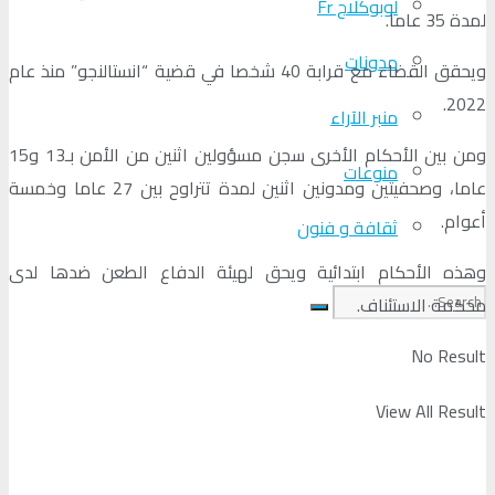
لوبوكلاج Fr
لمدة 35 عاما.
مدونات
ويحقق القضاء مع قرابة 40 شخصا في قضية “انستالنجو” منذ عام
2022.
منبر الآراء
ومن بين الأحكام الأخرى سجن مسؤولين اثنين من الأمن بـ13 و15
منوعات
عاما، وصحفيتين ومدونين اثنين لمدة تتراوح بين 27 عاما وخمسة
أعوام.
ثقافة و فنون
وهذه الأحكام ابتدائية ويحق لهيئة الدفاع الطعن ضدها لدى
محكمة الاستئناف.
No Result
View All Result