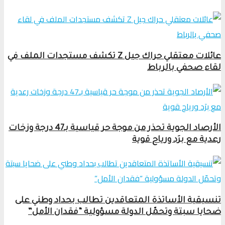
عائلات معتقلي حراك جيل Z تكشف مستجدات الملف في
لقاء صحفي بالرباط
الأرصاد الجوية تحذر من موجة حر قياسية بـ47 درجة وزخات
رعدية مع برَد ورياح قوية
تنسيقية الأساتذة المتعاقدين تطالب بحداد وطني على
ضحايا سبتة وتحمّل الدولة مسؤولية “فقدان الأمل”