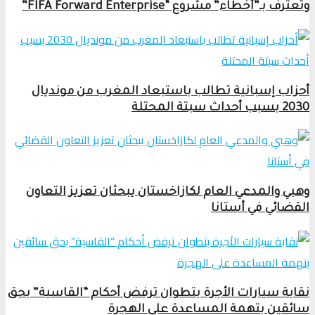
وتعترف بـ”أخطاء” مشروع “FIFA Forward Enterprise”
أحزاب إسبانية تطالب باستبعاد المغرب من مونديال
2030 بسبب أحداث سبتة المحتلة
وهبي والمدعي العام لكازاخستان يبحثان تعزيز التعاون
القضائي في أستانا
نقابة سيارات الأجرة بتطوان ترفض أحكام “القاسية” بحق
سائقين بتهمة المساعدة على الهجرة