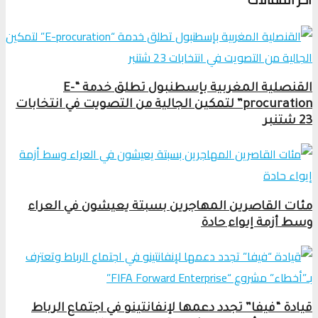
القنصلية المغربية بإسطنبول تطلق خدمة “E-
procuration” لتمكين الجالية من التصويت في انتخابات
23 شتنبر
مئات القاصرين المهاجرين بسبتة يعيشون في العراء
وسط أزمة إيواء حادة
قيادة “فيفا” تجدد دعمها لإنفانتينو في اجتماع الرباط