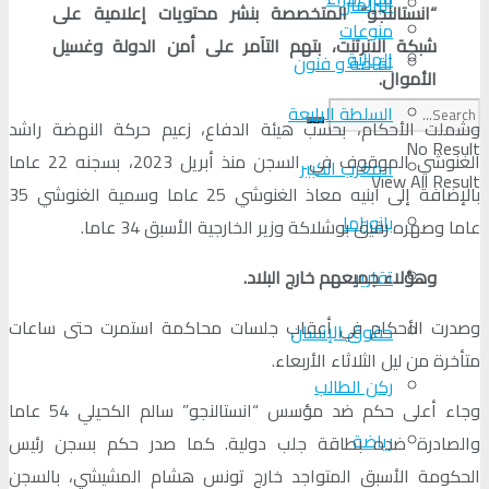
البرلمان
“انستالنجو” المتخصصة بنشر محتويات إعلامية على
منوعات
شبكة الانرتنت، بتهم التآمر على أمن الدولة وغسيل
الجالية
ثقافة و فنون
الأموال.
السلطة الرابعة
وشملت الأحكام، بحسب هيئة الدفاع، زعيم حركة النهضة راشد
No Result
الغنوشي الموقوف في السجن منذ أبريل 2023، بسجنه 22 عاما
المغرب الكبير
View All Result
بالإضافة إلى ابنيه معاذ الغنوشي 25 عاما وسمية الغنوشي 35
بانوراما
عاما وصهره رفيق بوشلاكة وزير الخارجية الأسبق 34 عاما.
وهؤلاء جميعهم خارج البلاد.
تقارير
وصدرت الأحكام في أعقاب جلسات محاكمة استمرت حتى ساعات
حقوق الإنسان
متأخرة من ليل الثلاثاء الأربعاء.
ركن الطالب
وجاء أعلى حكم ضد مؤسس “انستالنجو” سالم الكحيلي 54 عاما
رياضة
والصادرة ضده بطاقة جلب دولية. كما صدر حكم بسجن رئيس
الحكومة الأسبق المتواجد خارج تونس هشام المشيشي، بالسجن