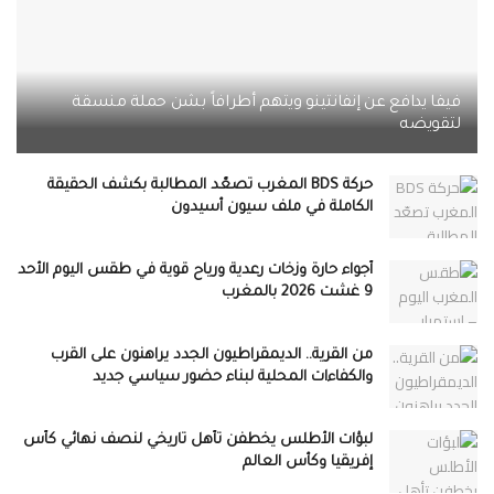
فيفا يدافع عن إنفانتينو ويتهم أطرافاً بشن حملة منسقة
لتقويضه
حركة BDS المغرب تصعّد المطالبة بكشف الحقيقة
الكاملة في ملف سيون أسيدون
أجواء حارة وزخات رعدية ورياح قوية في طقس اليوم الأحد
9 غشت 2026 بالمغرب
من القرية.. الديمقراطيون الجدد يراهنون على القرب
والكفاءات المحلية لبناء حضور سياسي جديد
لبؤات الأطلس يخطفن تأهل تاريخي لنصف نهائي كأس
إفريقيا وكأس العالم