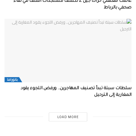
عائلات معتقلي حراك جيل Z تكشف مستجدات الملف في لقاء
صحفي بالرباط
بانوراما
سلطات سبتة تبدأ تصنيف المهاجرين.. ورفض اللجوء يقود
المغاربة إلى الترحيل
LOAD MORE