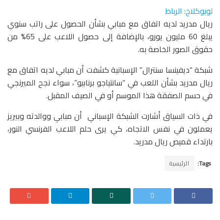
لوبوكلاج: الرباط
ريال مدريد لديه اتفاق مع مبابي بشأن الحصول على راتب سنوي
يبلغ 60 مليون يورو، بالإضافة إلى حصول اللاعب على 65% من
حقوق الصور الخاصة به.
شبكة “ديفينسا سنترال” الإسبانية كشفت أن مبابي لديه اتفاق مع
ريال مدريد بشأن اللعب في “سانتياجو برنابيو”، سواء نجح الميرنجي
في حسم الصفقة هذا الموسم أو في الصيف المقبل.
في ذات السياق أشارت الشبكة الإسباني أن مبابي ووالدته وبيريز
يعملون في نفس الاتجاه، كي يرى حلم اللاعب الفرنسي النور،
بارتداء قميص ريال مدريد.
Tags:
الرئيسية