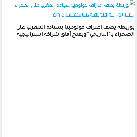
بوريطة يصف اعتراف كولومبيا بسيادة المغرب على
الصحراء بـ”التاريخي” ويفتح آفاق شراكة استراتيجية