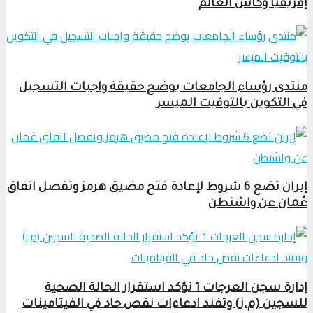
إفريقيا وكأس العالم
منتدى رؤساء الجامعات يوضح حقيقة واجبات التسجيل
في التكوين بالتوقيت الميسر
إيران تضع 6 شروط لإعادة فتح مضيق هرمز وتفصل اتفاق
عُمان عن واشنطن
إدارة سجن العرجات 1 تؤكد استقرار الحالة الصحية
للسجين (م.ز) وتفند ادعاءات نقص حاد في الفيتامينات