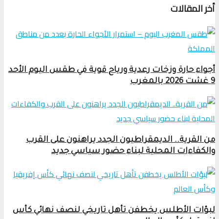
أخر المقالات
أجواء حارة وزخات رعدية ورياح قوية في طقس اليوم الأحد
9 غشت 2026 بالمغرب
من القرية.. الديمقراطيون الجدد يراهنون على القرب
والكفاءات المحلية لبناء حضور سياسي جديد
لبؤات الأطلس يخطفن تأهل تاريخي لنصف نهائي كأس