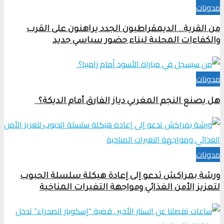
مدونات
من القرية.. الديمقراطيون الجدد يراهنون على القرب
والكفاءات المحلية لبناء حضور سياسي جديد
مدونات
هل يصنع النجم المغربي دياز الفارق أمام الديكة؟
مدونات
ورشة بمراكش تدعو إلى إعادة هيكلة سلسلة الحبوب
لتعزيز الأمن الغذائي ومواجهة التغيرات المناخية