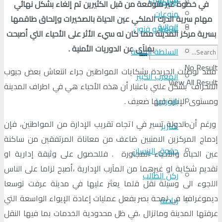
البرلمان
في خطوة غير متوقعة من قبل الكثيرين تم إلغاء بشكل نهائي
منوعات
مهام سرية الدرك الملكي عين الحياة بالصخيرات وإلحاق طاقمها
الجالية
ثقافة و فنون
بسرية مركز المدينة مما كان له سيء الأثر على الأحياء التي أصبحت
بمنآى عن الدوريات الأمنية .
السلطة الرابعة
No Result
فقد توصلت الجريدة بشكايات المواطنين جراء انتعاش بعض جيوب
المغرب الكبير
View All Result
الانحراف بشكل علني باعتبار أن هذه الأحياء هي في اطراف المدينة
بانوراما
ومستوى الإنارة فيها ضعيف .
ورغم أن الدولة تسير في اتجاه تقريب الإدارة من المواطنين، فإن
تقارير
إدماج المركزين الامنيين ضاعف من معاناة المرتفقين من ساكنة
حقوق الإنسان
عين الحياة والأحياء المجاورة . فللحصول على وثيقة إدارية او
تقديم شكاية او غيرهما من المآرب الإدارية ،أصبح لزاما على الناس
ركن الطالب
اللجوء الى وسيلة نقل قلما يعثر عليها في مدينة عرفت توسعا
ديموغرافيا في لمحة بصر بفعل عمليات إعادة الإيواء الواسعة التي
رياضة
عرفتها المدينة وماتزال ،في ظل محدودية الخدمات بما فيها النقل