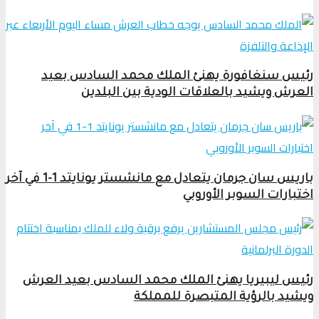
رئيس سنغافورة يهنئ الملك محمد السادس بعيد
العرش ويشيد بالعلاقات الودية بين البلدين
باريس سان جرمان يتعادل مع مانشستر يونايتد 1-1 في آخر
اختبارات السوبر الأوروبي
رئيس ليبيريا يهنئ الملك محمد السادس بعيد العرش
ويشيد بالرؤية المتبصرة للمملكة