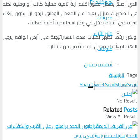
لوبوكلاج Fr
الذي اصبح يشكل محور اقلاع اية تنمية محلية كانت او وطنية لكنه
في الصخيرات مازال بعيدا عن المعدل الوطني نرجو ان يكون إلغاء
مدونات
سرية عين الحياة يدخل في إطار استراتيجية أمنية فعالة ،
منبر الآراء
ولكن ريثما تظهر تجليات هذه الاستراتيجية على أرض الواقع يرجى
الاهتمام بأحياء مدخل المدينة من جهة تمارة
منوعات
ثقافة و فنون
Tags:
الرئيسية
Share
Tweet
Send
Share
Send
No Result
Related
Posts
View All Result