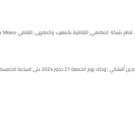
في إ
سة مساء بمقهى ” ميلانو ” شارع أبو فارس المريني حسان بالرباط .