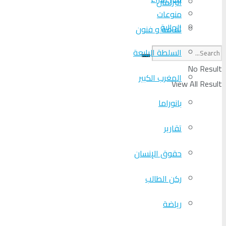
البرلمان
منوعات
الجالية
ثقافة و فنون
السلطة الرابعة
No Result
المغرب الكبير
View All Result
بانوراما
تقارير
حقوق الإنسان
ركن الطالب
رياضة