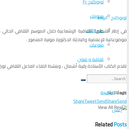
لوبوكلاج Fr
مدونات
لوبوكلاج : الرباط
منبر الآراء
موضوعاتية للإعلامية والباحثة الدكتورة مونية المنصور .
منوعات
ثقافة و فنون
تقدم الكتاب الأستاذة رقية أشمال ، وينشط اللقاء الفاعل الثقافي نورالدين أقشاني ؛ وذلك يوم الجمعة 27 دجنبر 2024 على الساعة الخام
Tags:
الرئيسية
No Result
Share
Tweet
Send
Share
Send
View All Result
Related
Posts