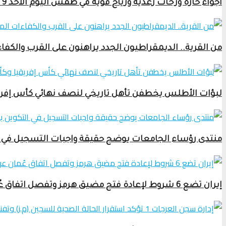
أجواء حارة وزخات رعدية ورياح قوية في طقس اليوم الأحد 9 غشت 2026 بالمغرب
من القرية.. الديمقراطيون الجدد يراهنون على القرب والكف
لبؤات الأطلس يخطفن تأهل تاريخي لنصف نهائي كأس إفري
منتدى رؤساء الجامعات يوضح حقيقة واجبات التسجيل في ا
إيران تضع 6 شروط لإعادة فتح مضيق هرمز وتفصل اتفاق عُمان عن واشنطن