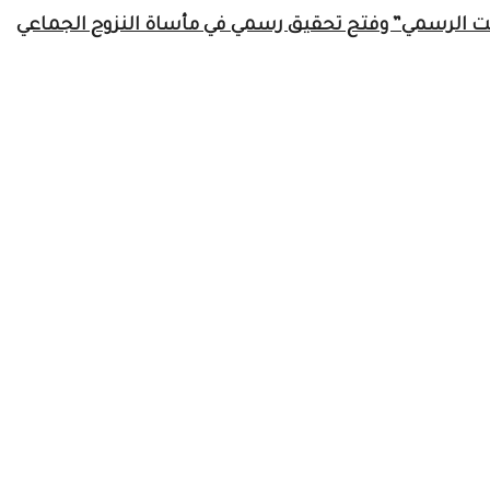
مت الرسمي” وفتح تحقيق رسمي في مأساة النزوح الجماعي