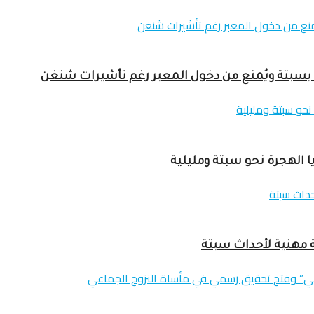
يا الهجرة نحو سبتة ومليلية
ة مهنية لأحداث سبتة