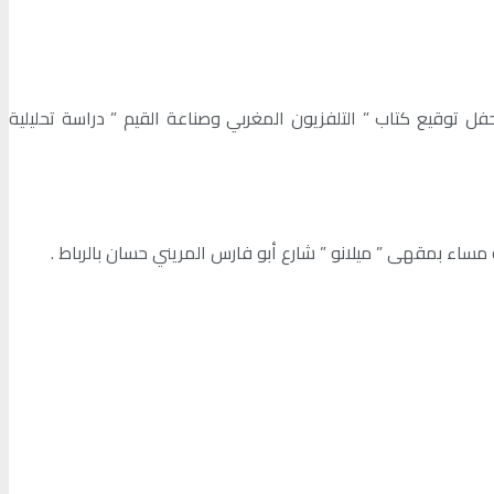
طار أنشطتها الثقافية الإشعاعية خلال الموسم الثقافي الحالي ، تنظم شبكة المقاهي الثقافية بالمغرب والمقهى الثقافي Milano حفل توقيع كتاب ” التلفزيون المغربي وصناعة القيم ” دراسة تحليلية