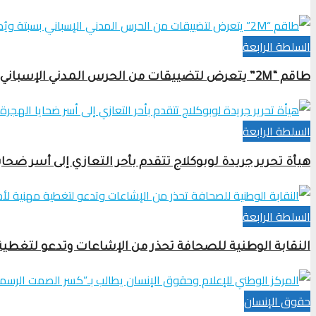
السلطة الرابعة
طاقم “2M” يتعرض لتضييقات من الحرس المدني الإسباني بسبتة ويُمنع من دخول المعبر رغم تأشيرات شنغن
السلطة الرابعة
هيأة تحرير جريدة لوبوكلاج تتقدم بأحر التعازي إلى أسر ضحا
السلطة الرابعة
النقابة الوطنية للصحافة تحذر من الإشاعات وتدعو لتغطي
حقوق الإنسان