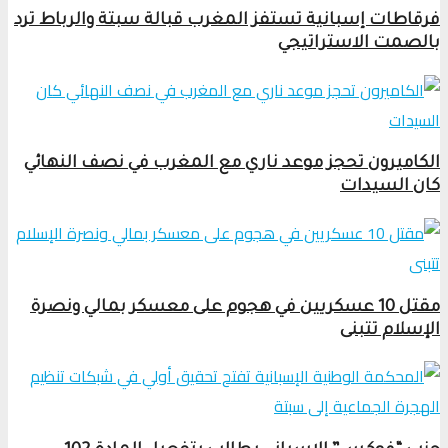
فرقاطات إسبانية تستفز المغرب قبالة سبتة والرباط ترد
بالصمت الاستراتيجي
الكاميرون تحجز موعد ناري مع المغرب في نصف النهائي
كان السيدات
مقتل 10 عسكريين في هجوم على معسكر بمالي ونصرة
الإسلام تتبنى