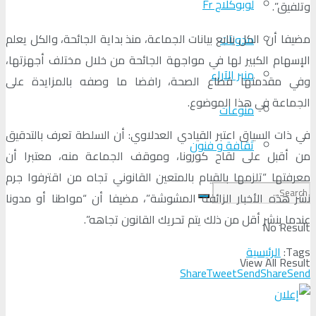
لوبوكلاج Fr
وتلفيق”.
مضيفا أن الكل يتابع بيانات الجماعة، منذ بداية الجائحة، والكل يعلم
مدونات
الإسهام الكبير لها في مواجهة الجائحة من خلال مختلف أجهزتها،
منبر الآراء
وفي مقدمتها قطاع الصحة، رافضا ما وصفه بالمزايدة على
الجماعة في هذا الموضوع.
منوعات
في ذات السياق اعتبر القيادي العدلاوي: أن السلطة تعرف بالتدقيق
ثقافة و فنون
من أقبل على لقاح كورونا، وموقف الجماعة منه، معتبرا أن
معرفتها “تلزمها بالقيام بالمتعين القانوني تجاه من اقترفوا جرم
نشر هذه الأخبار الزائفة المشوشة”، مضيفا أن “مواطنا أو مدونا
عندما ينشر أقل من ذلك يتم تحريك القانون تجاهه”.
No Result
Tags:
الرئيسية
View All Result
Share
Tweet
Send
Share
Send