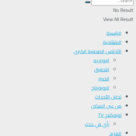
No Result
View All Result
الرئيسية
الافتتاحية
الأجناس الصحفية الكبرى
البورتريه
التحقیق
الحوار
الروبورتاج
تحلیل الأحداث
من عين المكان
لوبوكلاج TV
رأي في حدث
المزيد