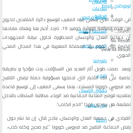
البرلمان
لوبوكلاج: الرباط
منوعات
الجالية
ثقافة و فنون
في الوقت الذي يسعى فيه المغرب لتوسيع دائرة الملقحين للخروج
من هذه الضائقة الوبائية كوفيد 19، تتردد أخبار هنا وهناك مفادها
السلطة الرابعة
أن جماعة العدل والإحسان المحظورة تحاول عرقة المجهودات
No Result
المغرب الكبير
الكبيرة التي تقوم بها المملكة المغربية في هذا المجال الصحي
View All Result
الحيوي.
بانوراما
وبعد صمت طويل أثار العديد من التساؤلات، ردت مؤخرا و بطريقة
تقارير
غاضبة على تلك الأخبار التي تحملها مسؤولية حملة لرفض التلقيح
ضد فيروس كورونا المستجد، بينما يسعى المغرب إلى توسيع قاعدة
حقوق الإنسان
ملقحيه لتوفير المناعة الجماعية ضد الوباء، مطالبة السلطات بالتدخل
لمتابعة من يروجون لهذا “الخبر الكاذب”.
ركن الطالب
القيادي في جمعية العدل والإحسان، بناجح قال: إن ما نشر حول
رياضة
رفض الجماعة التلقيح ضد فيروس كورونا “غير صحيح وكله كذب،