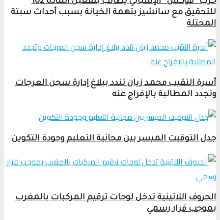
حزب “فوكس” الإسباني يطالب بتفعيل المادة 102
للتحقيق مع سانشيز بتهمة الخيانة بسبب أحداث سبتة
المحتلة
أسرة النقيب محمد زيان تندد ببلاغ إدارة سجن العرجات
وتجدد المطالبة بالإفراج عنه
جدل التوقيت الميسر بين مجانية التعليم وجودة التكوين
الحروف اللاتينية تدخل لوحات ترقيم المركبات بالمغرب
بموجب قرار رسمي