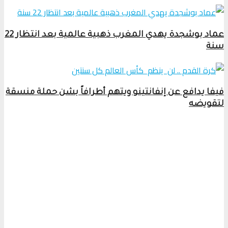
عماد بوشجدة يهدي المغرب ذهبية عالمية بعد انتظار 22
سنة
فيفا يدافع عن إنفانتينو ويتهم أطرافاً بشن حملة منسقة
لتقويضه