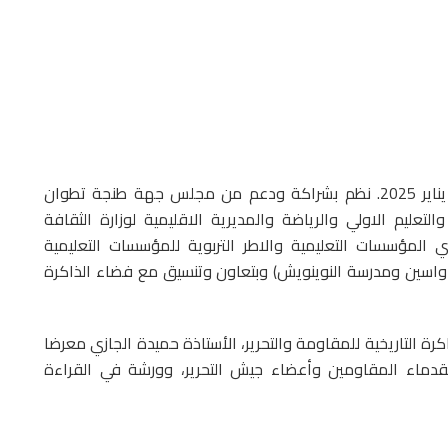
المهرجان الذي امتد على مدى ثلاثة أيام: 8، 9 و10 يناير 2025. نظم بشراكة ودعم من مجلس جهة طنجة تطوان
والتعليم الاولي والرياضة والمديرية الاقليمية لوزارة الثقافة
المؤسسات التعليمية والاطر التربوية للمؤسسات التعليمية
 واسين ومدرسة النوينويش) وبتعاون وتنسيق مع فضاء الذاكرة
 التاريخية للمقاومة والتحرير، الأستاذة حميدة الجازي معرضا
قدماء المقاومين وأعضاء جيش التحرير، وورشة في القراءة