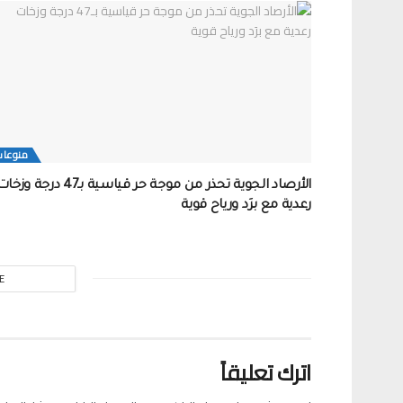
منوعات
الأرصاد الجوية تحذر من موجة حر قياسية بـ47 درجة وز
رعدية مع برَد ورياح قوية
E
اترك تعليقاً