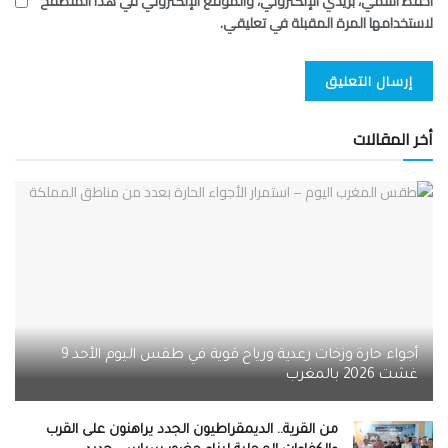
احفظ اسمي، بريدي الإلكتروني، والموقع الإلكتروني في هذا المتصفح
لاستخدامها المرة المقبلة في تعليقي.
أخر المقالات
أجواء حارة وزخات رعدية ورياح قوية في طقس اليوم الأحد 9
غشت 2026 بالمغرب
من القرية.. الديمقراطيون الجدد يراهنون على القرب