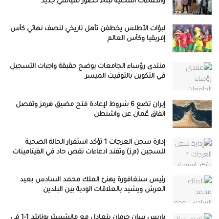
والكفاءات المحلية لبناء حضور سياسي جديد
لبؤات الأطلس يخطفن تأهل تاريخي لنصف نهائي كأس
إفريقيا وكأس العالم
منتدى رؤساء الجامعات يوضح حقيقة واجبات التسجيل
في التكوين بالتوقيت الميسر
إيران تضع 6 شروط لإعادة فتح مضيق هرمز وتفصل
اتفاق عُمان عن واشنطن
إدارة سجن العرجات 1 تؤكد استقرار الحالة الصحية
للسجين (م.ز) وتفند ادعاءات نقص حاد في الفيتامينات
رئيس سنغافورة يهنئ الملك محمد السادس بعيد
العرش ويشيد بالعلاقات الودية بين البلدين
باريس سان جرمان يتعادل مع مانشستر يونايتد 1-1 في