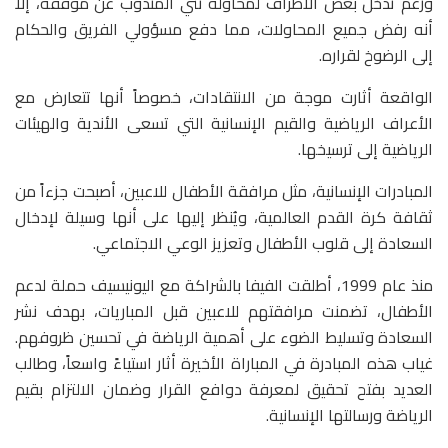
ورغم تدخل بعض الأطراف لمحاولة ثني المندوب عن موقفه، إلا
أنه رفض جميع المحاولات، مما دفع مسؤولي الفريق والحكام
إلى الرضوخ لقراره.
الواقعة أثارت موجة من الانتقادات، خصوصاً أنها تتعارض مع
الأعراف الرياضية والقيم الإنسانية التي تسعى الأندية والهيئات
الرياضية إلى ترسيخها.
المبادرات الإنسانية، مثل مرافقة الأطفال للاعبين، أصبحت جزءاً من
ثقافة كرة القدم العالمية، ويُنظر إليها على أنها وسيلة لإدخال
السعادة إلى قلوب الأطفال وتعزيز الوعي الاجتماعي.
منذ عام 1999، أطلقت الفيفا بالشراكة مع اليونيسيف حملة لدعم
الأطفال، تضمنت مرافقتهم للاعبين قبل المباريات، بهدف نشر
السعادة وتسليط الضوء على أهمية الرياضة في تحسين ظروفهم.
غياب هذه المبادرة في المباراة الأخيرة أثار استياءً واسعاً، وطالب
العديد بفتح تحقيق لمعرفة دوافع القرار وضمان الالتزام بقيم
الرياضة ورسالتها الإنسانية.