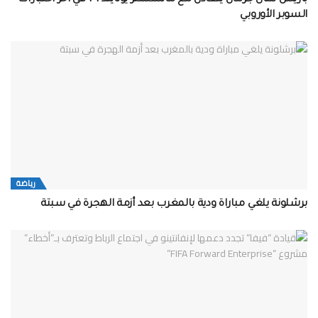
باريس سان جرمان يتعادل مع مانشستر يونايتد 1-1 في آخر اختبارات
السوبر الأوروبي
رياضة
برشلونة يلغي مباراة ودية بالمغرب بعد أزمة الهجرة في سبتة