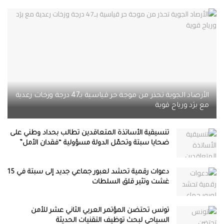
الأرصاد الجوية تحذر من موجة حر قياسية بـ47 درجة وزخات رعدية
مع برَد ورياح قوية
تنسيقية الأساتذة المتعاقدين تطالب بحداد وطني على
ضحايا سبتة وتحمّل الدولة مسؤولية “فقدان الأمل”
دعوات رقمية تحشد لعبور جماعي جديد إلى سبتة في 15
غشت وتثير قلق السلطات
تونس تحتضن المؤتمر العربي الثاني عشر للأمن
السياحي لبحث توظيف التقنيات الحديثة