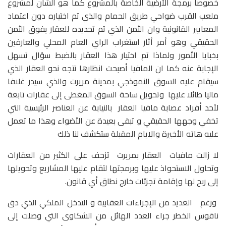
خصوصا برمجة الأرضية الخاصة بالمشروع كما هو الشأن لمشروع
ملعب القرب ضواحي طريق الحمام والذي تم اختياره دون اعتماد
المعايير القانونية وان الثمن الذي تم تحديده للعقار يفوق الثمن
الحقيقي وهو أمر أثار استغراب الراي العام المحلي والعارفين
بخبايا الأمور ولماذا تم اختيار هذا العقار بالضبط سؤال تسهل
الإجابة عنه كما ان المافيا أصبحت انظارها تتجه نحو العقار الذي
سيقام عليه السوق النموذجي بمدينة مريرت والذي سيدر غلافا
ماليا طائلا عليها وتحويل ساحة السوق المغطى إلى عقارات تابعة
لأحد أفراد عصابة مافيا العقار بالنيابة عن العناصر الرئيسية التي
تخفي وجهها الحقيقي و تبقى بعيدة عن الأضواء وهذا ما تعمل
عليه هاته الأخيرة والايام المقبلة ستكشف لنا ذلك
لا زالت مافيات العقار بمريرت تزحف على الكثير من العقارات
وتحاول الاستحواذ عليها وبرمجتها لتقام عليها المشاريع وتحويلها
إلى ربح لها وإقامة تجزئات خارج نطاق أي قانون.
ورغم العديد من الإجراءات العقابية و التدخل الملكي الذي دق
ناقوس الخطر جراء العدد الهائل من الشكاوى التي وصلت إلى