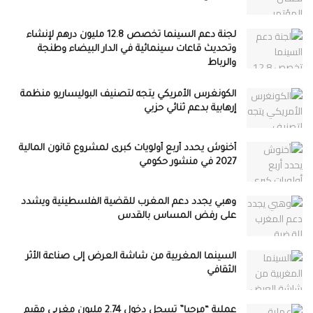
لجنة دعم السينما تخصص 12.8 مليون درهم لإنشاء
وتحديث قاعات سينمائية في الدار البيضاء وطنجة
والرباط
الكونغرس الأمريكي يتجه لتصنيف البوليساريو منظمة
إرهابية بدعم ثنائي حزبي
أخنوش يحدد أربع أولويات كبرى لمشروع قانون المالية
2027 في منشور حكومي
وهبي يجدد دعم المغرب للقضية الفلسطينية ويشدد
على رفض المساس بالقدس
السينما المغربية من شاشة العرض إلى صناعة الأثر
الثقافي
عملية “مرحبا” تسجل دخول 2.74 مليون مغربي مقيم