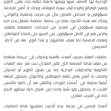
الإدارية لها التصرف فيها وبيعها بأثمنة خيالية حيث يبقى التزوير
وتغيير الوقائع والإحداثيات سيدة الموقف وبذلك إذ أصبح افرادها
مسؤولون و اشخاص نافذون بكل من مريرت وخنيفرة والنواحي
وبذلك تعد هذه الأخيرة عبارة عن عصابة منظمة تشتغل بحذر كبير
وبمعية مسؤولين في العديد من المجالات المتعلقة بالعقار،
والذين هم في الأصل مسؤولون على السهر على قضايا المواطنين
وتنتابك الدهشة لما تعرف مناصبهم و هذا النوع يعد من أخطر
المجرمين
مافيات العقار بمريرت أصبحت ظاهرة وتحولت إلى جريمة منظمة
من طرف هاته العصابة التي تتقن الميدان حيث يتم رصد الثغرات
القانونية والتجاوزات الإدارية إما عن طريق التزوير أو الاحتيال
والنصب إذ أصبح بعض صغار الموظفين والأعوان يملكون قطعا
أرضية مدونة في أسماء الزوجات والأهل بعد أن كانوا بالأمس
القريب لا يملكون ولو شبرا واحدا من الارض كما ستظهر الايام
ذلك في القريب العاجل
أصبحنا تلامس في مدينة عدة ألاعيب تمارسها هاته المافيات