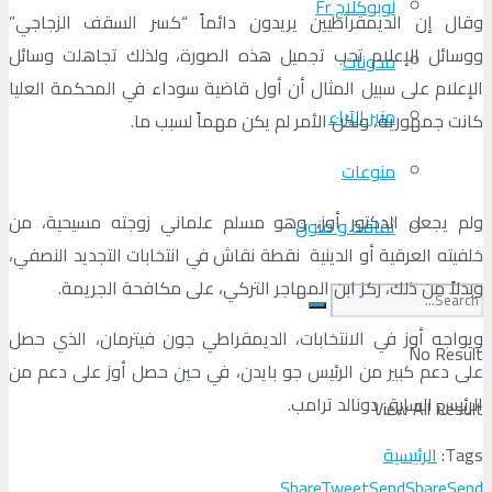
لوبوكلاج Fr
وقال إن الديمقراطيين يريدون دائماً “كسر السقف الزجاجي”
ووسائل الإعلام تحب تجميل هذه الصورة، ولذلك تجاهلت وسائل
مدونات
الإعلام على سبيل المثال أن أول قاضية سوداء في المحكمة العليا
منبر الآراء
كانت جمهورية، ولكن الأمر لم يكن مهماً لسبب ما.
منوعات
ولم يجعل الدكتور أوز، وهو مسلم علماني زوجته مسيحية، من
ثقافة و فنون
خلفيته العرقية أو الدينية نقطة نقاش في انتخابات التجديد النصفي،
وبدلاً من ذلك، ركز ابن المهاجر التركي، على مكافحة الجريمة.
ويواجه أوز في الانتخابات، الديمقراطي جون فيترمان، الذي حصل
No Result
على دعم كبير من الرئيس جو بايدن، في حين حصل أوز على دعم من
الرئيس السابق دونالد ترامب.
View All Result
Tags:
الرئيسية
Share
Tweet
Send
Share
Send