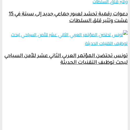
دعوات رقمية تحشد لعبور جماعي جديد إلى سبتة في 15
غشت وتثير قلق السلطات
تونس تحتضن المؤتمر العربي الثاني عشر للأمن السياحي
لبحث توظيف التقنيات الحديثة