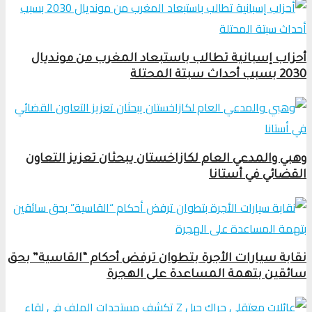
أحزاب إسبانية تطالب باستبعاد المغرب من مونديال
2030 بسبب أحداث سبتة المحتلة
وهبي والمدعي العام لكازاخستان يبحثان تعزيز التعاون
القضائي في أستانا
نقابة سيارات الأجرة بتطوان ترفض أحكام “القاسية” بحق
سائقين بتهمة المساعدة على الهجرة