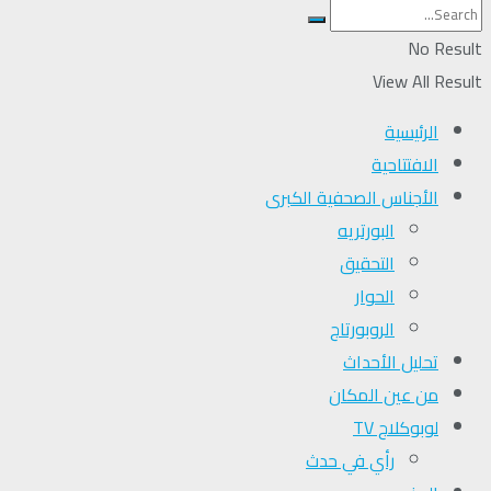
No Result
View All Result
الرئيسية
الافتتاحية
الأجناس الصحفية الكبرى
البورتريه
التحقیق
الحوار
الروبورتاج
تحلیل الأحداث
من عين المكان
لوبوكلاج TV
رأي في حدث