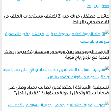
عائلات معتقلي حراك جيل Z تكشف مستجدات الملف في
لقاء صحفي بالرباط
الأرصاد الجوية تحذر من موجة حر قياسية بـ47 درجة وزخات
رعدية مع برَد ورياح قوية
تنسيقية الأساتذة المتعاقدين تطالب بحداد وطني على
ضحايا سبتة وتحمّل الدولة مسؤولية “فقدان الأمل”