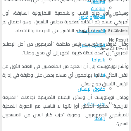
البرلمان
منوعات
وسيكون أوز، جراح القلب والشخصية التلفزيونية السابقة، أول
الجالية
ثقافة و فنون
أمريكي مسلم يتم انتخابه لعضوية مجلس الشيوخ، وهو احتمال لم
السلطة الرابعة
يحظ باهتمام كبير نظراً لتركيز الناخبين على الجريمة والاقتصاد.
No Result
وقال غروفر نوركويست، رئيس منظمة “أمريكيون من أجل الإصلاح
المغرب الكبير
View All Result
الضريبي” إن “هذه لحظة كبيرة تظهر إلى أي مدى وصلنا”.
بانوراما
وأشار نوركويست إلى أن العديد من المتعصبين في العقد الأول من
تقارير
القرن الحالي، كانوا يهاجمون أي مسلم يحصل على وظيفة في إدارة
الرئيس الأسبق جورج بوش.
حقوق الإنسان
وجادل نوركويست أن وسائل الإعلام الأمريكية تجاهلت “الطبيعة
ركن الطالب
التاريخية” لصعود الدكتور أوز لأنها لا تتناسب مع الصورة النمطية
للمرشحين الجمهوريين وصورة “حزب كبار السن من المسيحيين
رياضة
البيض”.