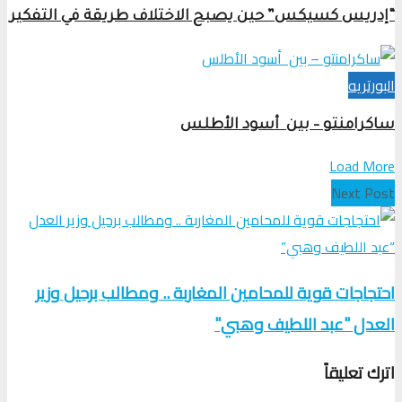
“إدريس كسيكس” حين يصبح الاختلاف طريقة في التفكير
البورتريه
ساكرامنتو – بين أسود الأطلس
Load More
Next Post
احتجاجات قوية للمحامين المغاربة .. ومطالب برحيل وزير
العدل "عبد اللطيف وهبي"
اترك تعليقاً