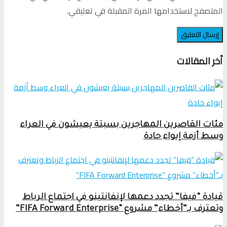
المتصفح لاستخدامها المرة المقبلة في تعليقي.
أخر المقالات
مئات القاصرين المهاجرين بسبتة يعيشون في العراء
وسط أزمة إيواء حادة
قيادة “فيفا” تجدد دعمها لإنفانتينو في اجتماع الرباط
وتعترف بـ”أخطاء” مشروع “FIFA Forward Enterprise”