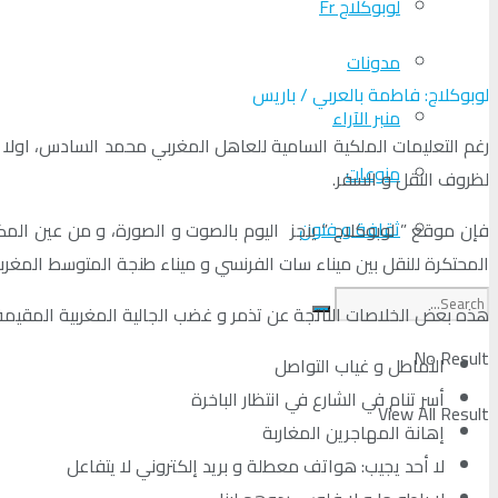
لوبوكلاج Fr
مدونات
لوبوكلاج: فاطمة بالعربي / باريس
منبر الآراء
رغم التعليمات الملكية السامية للعاهل المغربي محمد السادس، اولا بتخ
منوعات
لظروف النقل و السفر.
ثقافة و فنون
فإن موقع ” لوبوكلاج ” ينجز اليوم بالصوت و الصورة، و من عين المكان
المحتكرة للنقل بين ميناء سات الفرنسي و ميناء طنجة المتوسط المغربي 
هذه بعض الخلاصات الناتجة عن تذمر و غضب الجالية المغربية المقيمة 
No Result
التماطل و غياب التواصل
أسر تنام في الشارع في انتظار الباخرة
View All Result
إهانة المهاجرين المغاربة
لا أحد يجيب: هواتف معطلة و بريد إلكتروني لا يتفاعل