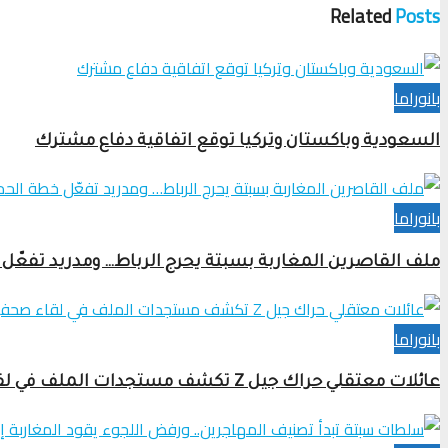
Related
Posts
بانوراما
السعودية وباكستان وتركيا توقع اتفاقية دفاع مشترك
بانوراما
ملف القاصرين المغاربة بسبتة يحرج الرباط… ومدريد تفعّل 
بانوراما
عائلات معتقلي حراك جيل Z تكشف مستجدات الملف في لقاء صحفي بالرباط