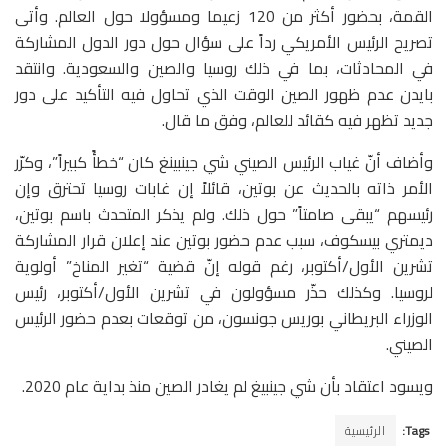
القمة، بحضور أكثر من 120 زعيما ومسؤولا حول العالم. وأتى
تصريح الرئيس الأمريكي رداً على سؤال حول دور الدول المشاركة
في المحادثات، بما في ذلك روسيا والصين والسعودية. وانتقد
بايدن عدم ظهور الصين الوقت الذي تحاول فيه التأكيد على دور
جديد تظهر فيه كقائد للعالم، وفق ما قال.
وأضاف أنّ غياب الرئيس الصيني شي جينبينغ كان “خطأً كبيراً”، وكرّر
الأمر ذاته بالحديث عن بوتين، قائلاً إن غابات روسيا تحترق وإن
رئيسهم “يبقى صامتاً” حول ذلك. ولم يذكر المتحدث باسم بوتين،
ديمتري بيسكوف، سبب عدم حضور بوتين عند إعلان قرار المشاركة
تشرين الأول/أكتوبر، رغم قوله إنّ قضية “تغير المناخ” أولوية
لروسيا. وكذلك حذّر مسؤولون في تشرين الأول/أكتوبر، رئيس
الوزراء البريطاني بوريس جونسون، من توقعات بعدم حضور الرئيس
الصيني.
ويسود اعتقاد بأن شي جينبيغ لم يغادر الصين منذ بداية عام 2020.
Tags:
الرئيسية