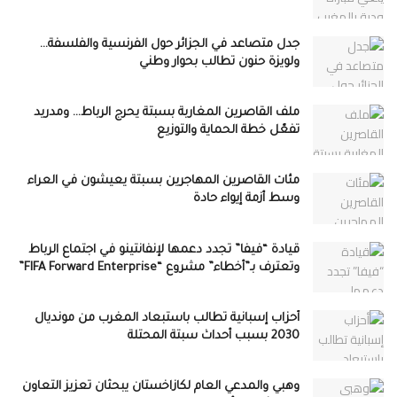
جدل متصاعد في الجزائر حول الفرنسية والفلسفة…
ولويزة حنون تطالب بحوار وطني
ملف القاصرين المغاربة بسبتة يحرج الرباط… ومدريد
تفعّل خطة الحماية والتوزيع
مئات القاصرين المهاجرين بسبتة يعيشون في العراء
وسط أزمة إيواء حادة
قيادة “فيفا” تجدد دعمها لإنفانتينو في اجتماع الرباط
وتعترف بـ”أخطاء” مشروع “FIFA Forward Enterprise”
أحزاب إسبانية تطالب باستبعاد المغرب من مونديال
2030 بسبب أحداث سبتة المحتلة
وهبي والمدعي العام لكازاخستان يبحثان تعزيز التعاون