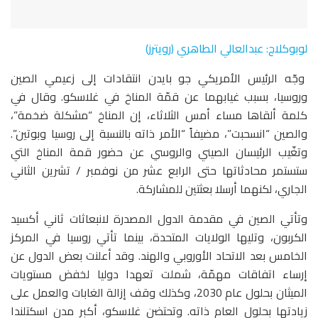
لوبوكلاج: عبدالعالي الطاهري (رويترز)
وجّه الرئيس الأمريكي جو بايدن انتقادات إلى زعيمي الصين
وروسيا، بسبب غيابهما عن قمّة المناخ في غلاسكو. وقال في
كلمة ألقاها مساء أمس الثلاثاء، إن المناخ “مشكلة ضخمة”،
والصين “انسحبت”، مضيفاً “الأمر ذاته بالنسبة إلى روسيا وبوتين”.
وتغّيب الرئيسان الصيني والروسي عن حضور قمة المناخ التي
ستستمر محادثاتها حتى الرابع عشر من نوفمبر / تشرين الثاني
الجاري، لكنهما أرسلا بعثتين للمشاركة.
وتأتي الصين في مقدمة الدول المصدرة لانبعاثات ثاني أكسيد
الكربون، وتليها الولايات المتحدة، بينما تأتي روسيا في المركز
الخامس بعد الاتحاد الأوروبي والهند. وقد أعلنت بعض الدول عن
إرساء اتفاقات مهمّة، شملت تعهدا دوليا لخفض مستويات
الميثان بحلول عام 2030، وكذلك وقف إزالة الغابات والعمل على
زيادتها بحلول العام ذاته. وتحتضن غلاسكو، أكبر مدن اسكتلندا