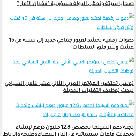
ضحايا سبتة وتحمّل الدولة مسؤولية “فقدان الأمل”
دعوات رقمية تحشد لعبور جماعي جديد إلى سبتة في 15
غشت وتثير قلق السلطات
تونس تحتضن المؤتمر العربي الثاني عشر للأمن السياحي
لبحث توظيف التقنيات الحديثة
لجنة دعم السينما تخصص 12.8 مليون درهم لإنشاء
وتحديث قاعات سينمائية في الدار البيضاء وطنجة والرباط