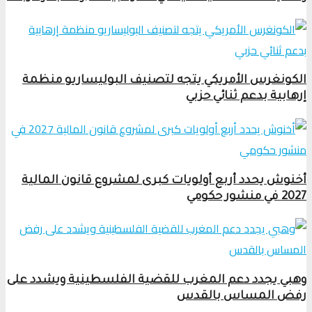
الكونغرس الأمريكي يتجه لتصنيف البوليساريو منظمة
إرهابية بدعم ثنائي حزبي
أخنوش يحدد أربع أولويات كبرى لمشروع قانون المالية
2027 في منشور حكومي
وهبي يجدد دعم المغرب للقضية الفلسطينية ويشدد على
رفض المساس بالقدس