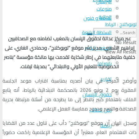
البرلمان
منوعات
الجالية
ثقافة و فنون
لوبوكلاج : الرباط
السلطة الرابعة
عبر مركز عدالة لحقوق الإنسان بالمغرب تضامنه مع الصحافيين
No Result
إبراهيم الشعبي، مدير نشر موقع “لوبوكلاج”، وحمادي الغاري، على
المغرب الكبير
View All Result
خلفية متابعتهما في إطار شكاية تقدمت بها مالكة مؤسسة “بناصر
بانوراما
الخصوصية للتعليم الأولي والابتدائي” بمدينة تيفلت.
تقارير
وأوضح المركز، في بيان أصدره بمناسبة اقتراب موعد الجلسة
المقررة يوم 2 يونيو 2026 بالمحكمة الابتدائية بالرباط، أنه يتابع
حقوق الإنسان
الملف باهتمام كبير بالنظر إلى ما يطرحه من أسئلة مرتبطة بحرية
الصحافة والتعبير وحدود ممارسة العمل الإعلامي.
ركن الطالب
وسجل البيان أن موقع “لوبوكلاج” دأب على تناول عدد من القضايا
رياضة
ذات الاهتمام العام، معتبراً أن المؤسسة الإعلامية راكمت حضوراً