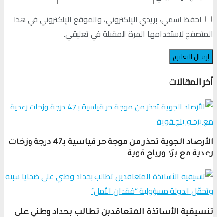
احفظ اسمي، بريدي الإلكتروني، والموقع الإلكتروني في هذا
المتصفح لاستخدامها المرة المقبلة في تعليقي.
أخر المقالات
الأرصاد الجوية تحذر من موجة حر قياسية بـ47 درجة وزخات
رعدية مع برَد ورياح قوية
تنسيقية الأساتذة المتعاقدين تطالب بحداد وطني على