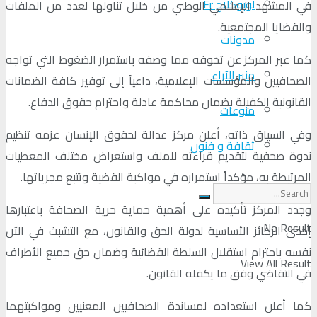
لوبوكلاج Fr
في المشهد الإعلامي الوطني من خلال تناولها لعدد من الملفات
والقضايا المجتمعية.
مدونات
كما عبر المركز عن تخوفه مما وصفه باستمرار الضغوط التي تواجه
منبر الآراء
الصحافيين والمؤسسات الإعلامية، داعياً إلى توفير كافة الضمانات
القانونية الكفيلة بضمان محاكمة عادلة واحترام حقوق الدفاع.
منوعات
وفي السياق ذاته، أعلن مركز عدالة لحقوق الإنسان عزمه تنظيم
ثقافة و فنون
ندوة صحفية لتقديم قراءته للملف واستعراض مختلف المعطيات
المرتبطة به، مؤكداً استمراره في مواكبة القضية وتتبع مجرياتها.
وجدد المركز تأكيده على أهمية حماية حرية الصحافة باعتبارها
No Result
إحدى الركائز الأساسية لدولة الحق والقانون، مع التشبث في الآن
نفسه باحترام استقلال السلطة القضائية وضمان حق جميع الأطراف
View All Result
في التقاضي وفق ما يكفله القانون.
كما أعلن استعداده لمساندة الصحافيين المعنيين ومواكبتهما