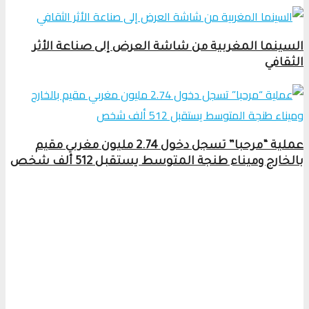
السينما المغربية من شاشة العرض إلى صناعة الأثر
الثقافي
عملية “مرحبا” تسجل دخول 2.74 مليون مغربي مقيم
بالخارج وميناء طنجة المتوسط يستقبل 512 ألف شخص