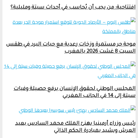
افتتاحية: من يجب أن يُحاسب في أحداث سبتة ومليلية؟
موجة حر مستمرة وزخات رعدية مع حبات البرد في طقس
السبت 8 غشت 2026 بالمغرب
المجلس الوطني لحقوق الإنسان يرفع حصيلة وفيات
سبتة إلى 14 في الجانب المغربي
رئيس وزراء أرمينيا يهنئ الملك محمد السادس بعيد
العرش ويشيد بمبادرة الحكم الذاتي