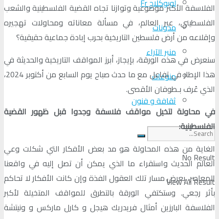
لوبوكلاج Fr
الفلاسفة الأكثر موضوعية وتوازنا تجاه القضية الفلسطينية والشعب
الفلسطيني، عبر العالم، في مسألة معاناته ومحاولات تهجيره
مدونات
وإقلاعه من أرض فلسطين التاريخية بحرب إبادة جماعية حقيقية؟
منبر الآراء
سنعرض في هذه الورقة، بإيجاز، أبرز المواقف التاريخية والحديثة في
هذا الإطار في تفاعل مع ما حدث صباح يوم السابع من أكتوبر 2024،
منوعات
الذي عُرف بـطوفان الأقصى.
ثقافة و فنون
في محاولة لتخيل مواقف فلاسفة وجدوا قبل ظهور القضية
الفلسطينية:
الغاية من هذه المحاولة هو مد بعض الأفكار التي شكلت وعي
No Result
العالم الحديث واستقراء ما الذي يمكن أن تصل إليه في واقعنا
المعاصر، بعرض مسار تلك العقول الفذة وإن كانت الأفكار لا تحاكم
View All Result
بأثر رجعي. وستكتفي الورقة بالتطرق للمواقف المتخيلة لأكبر
الفلاسفة البارزين أمثال فريدريك هيجل و كارل ماركس و ونيتشة