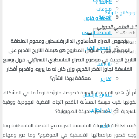
البرلمان
منوعات
لوبوكلاج : الرباط
الجالية
ثقافة و فنون
* ذ. العلمي الحروني
السلطة الرابعة
بخصوص الصراع المأساوي الدائر بفلسطين وعموم المنطقة
No Result
المغرب الكبير
المحيطة، يبقى السؤال المطروح هو هيمنة التاريخ القديم على
View All Result
التاريخ الحديث في موضوع الصراع الفلسطيني الاسرائيلي، فهل بوسع
بانوراما
الفلسفة تجاوز الفكر القديم، وإن كان له ما يبرره، وتقديم أفكار
معمّقة بهذا الشأن؟
تقارير
أم أنّ هذه الفلسفة، الغربية خصوصا، متورّطة نوعاً ما في المشكلة،
حقوق الإنسان
لكونها بقيت حبيسة المسألة الأقدم اتجاه القضية اليهودية ووفية
ركن الطالب
للسردية التي تضخمها الحركة الصهيونية؟
كيف تعاملت الأصوات الفلسفية العربية مع القضية الفلسطينية وما
رياضة
وجه قصور مرافعاتها الفلسفية في الموضوع؟ وما دور ومهام