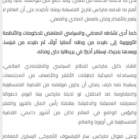
أهم ما قدمه ماركس لتاريخ الفلسفة برمته تأكيده على أن العالم لا
يتغير بالأفكار ولكن بالعمل المادي والفعلي.
كما أدى نشاطه الصحفي والسياسي المناهض للحكومات والأنظمة
الأوروبية إلى طرده من وطنه ألمانيا أولًا، ثم طرده من فرنسا،
وبعدها بلجيكا، ليستقر أخيرًا في بريطانيا حتى وفاته.
انتقاد كارل ماركس للنظام السياسي والاقتصادي العالمي،
ومساندته المبدئية للطبقات الأفقر والأضعف من المجتمعات
يستنبط منه كيف يمكن أن يكون موقفه من القضية الفلسطينية
والمقاومة ضد الاحتلال، لو تخيلنا ماركس بيننا اليوم، خصوصًا
لمعرفته العميقة والدقيقة بعلاقة رأس المال بالقهر والفقر
والبؤس الواقع في العالم لكان من أشهر داعمي القضية
الفلسطينية في أوروبا والعالم.
وعلى منوال ماركس، سار الفيلسوف الأميركي اليساري المعاصر