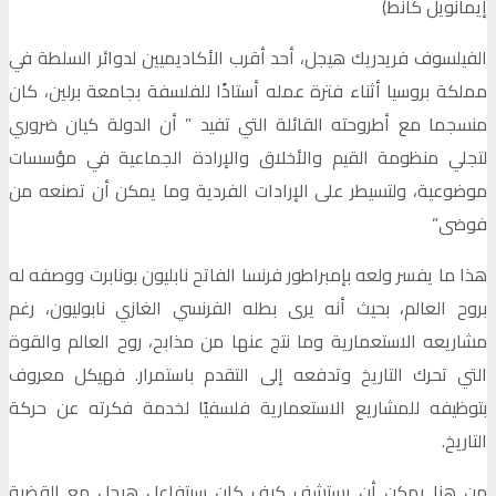
إيمانويل كانط)
الفيلسوف فريدريك هيجل، أحد أقرب الأكاديميين لدوائر السلطة في
مملكة بروسيا أثناء فترة عمله أستاذًا للفلسفة بجامعة برلين، كان
منسجما مع أطروحته القائلة التي تفيد ” أن الدولة كيان ضروري
لتجلي منظومة القيم والأخلاق والإرادة الجماعية في مؤسسات
موضوعية، ولتسيطر على الإرادات الفردية وما يمكن أن تصنعه من
فوضى”
هذا ما يفسر ولعه بإمبراطور فرنسا الفاتح نابليون بونابرت ووصفه له
بروح العالم، بحيث أنه يرى بطله الفرنسي الغازي نابوليون، رغم
مشاريعه الاستعمارية وما نتج عنها من مذابح، روح العالم والقوة
التي تحرك التاريخ وتدفعه إلى التقدم باستمرار. فهيكل معروف
بتوظيفه للمشاريع الاستعمارية فلسفيًا لخدمة فكرته عن حركة
التاريخ.
من هنا يمكن أن يستشف كيف كان سيتفاعل هيجل مع القضية