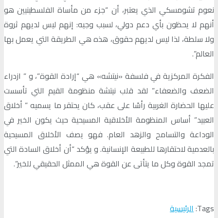
نعوم تشومسكي الذي يعتبر، أن “جزء من مأساة الفلسطينيين هو
أنهم لا يحظون بأي دعم دولي، لسبب وجيه: إنهم ليس لديهم ثروة
ولا سلطة، لذا ليس لديهم حقوق، هذه هي الطريقة التي يعمل بها
العالم”.
الفكرة المركزية في فلسفة «نيتشه» هي “إرادة القوة”، و ” ازدراء
الضعف والضعفاء” لقد قلب نيتشة منظومة القيم التي تأسست
عليها الحضارة الغربية رأسًا على عقب، كان يحتقر ما يسميه ” أخلاق
العبيد” أساس المنظومة الأخلاقية المسيحية حيث يكون الخير في
الوداعة والتسامح والزهد العام. فهو يصف الأخلاق المسيحية
بالعدمية لاحتقارها للطبيعة الإنسانية. و يؤكد “أن أخلاق السادة التي
تمجد القوة وكل ما يتأتى عن القوة هي الممثل الحقيقي للخير”.
Tags:
الرئيسية