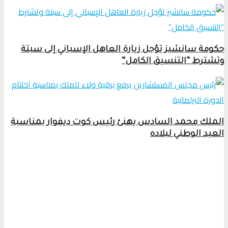
حكومة سانشيز تؤجل زيارة العاهل الإسباني إلى سبتة
وتشترط “التنسيق الكامل”
الملك محمد السادس يهنئ رئيس كوت ديفوار بمناسبة
العيد الوطني لبلاده