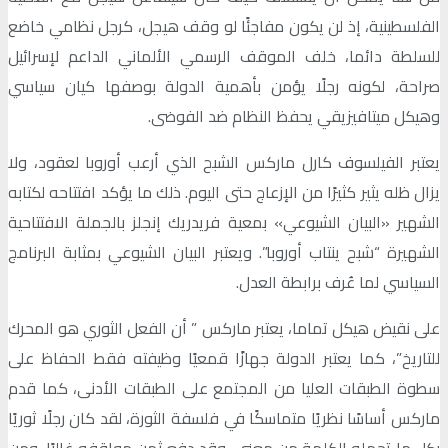
الفلسطينية، إذ لن يكون مفاجئًا لو وقف هيجل، كرجل نظامي خاضع
للسلطة دائما، خلف الموقف الرسمي الألماني الداعم لإسرائيل
صراحة، لكونه رجلًا يؤمن بأهمية الدولة بوصفها كيان سياسي
وهيكل ميتافيزيقي يحفظ النظام ضد الفوضى.
يعتبر الفيلسوف كارل ماركس الشبح الذي أرعب أوروبا لعقود، ولا
يزال ظله يثير كثيرًا من الإزعاج حتى اليوم. ذلك ما يؤكد افتتاحه لكتابه
الشهير «البيان الشيوعي» بمعية فريدريك إنجلز بالجملة الافتتاحية
الشهيرة “شبح ينتاب أوروبا”. ويعتبر البيان الشيوعي بمثابة البرنامج
السياسي لما عُرف برابطة العدل.
على نقيض هيكل تماما، يعتبر ماركس ” أن الفعل الثوري هو المحرك
للتاريخ”، كما يعتبر الدولة جهازًا قمعيًا وظيفته فقط الحفاظ على
سطوة الطبقات العليا من المجتمع على الطبقات الأدنى، كما قدم
ماركس أساسًا نظريًا متماسكًا في فلسفة الثورة، لقد كان رجلًا ثوريًا
بكل ما تحمله الكلمة من معنى، وقد دفع ثمن مواقفه غاليًا، ومن