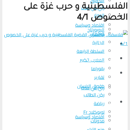
التحقیق
الفلسطينية و حرب غزة على
رأي في حدث
الحوار
المزيد
الخصوص 4/1
اقتصاد وسياسة
الروبورتاج
البرلمان
الجالية
تحلیل الأحداث
السلطة الرابعة
من عين المكان
المغرب الكبير
بانوراما
لوبوكلاج TV
تقارير
حقوق الإنسان
رأي في حدث
ركن الطالب
المزيد
رياضة
لوبوكلاج Fr
اقتصاد وسياسة
مدونات
منبر الآراء