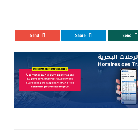
Send
Share
Send