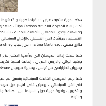
هذه الدورة 
وفلسفية بإحدى المقاهي الثقافية بالمدينة ، بشراك
التشكيلية ، وورشات للفن التشكيلي والإخراج السينمائي و
طارق صدقي ، وmartina Martinez من إسبانيا وCaroline من الأرجنتين.
كما عملت إدارة المهرجان التي يترأسها الدكتور عزي
ورشيد الوالي وادريس المريني ، إضافة لفقرة تكري
ومروان الطرابلسي من تونس ، ومديرة مهرجان vérone بإيطاليا Guisy Buemie .
كما برمج المهرجان القافلة السينمائية بتنسيق مع مج
نشر الفن السينمائي ، وعرض خاص لفيلم جبل موسى ب
والتربية .