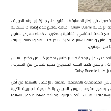
ستعرف عرض 11 فيلما طويلا و 12شريطا قصيرا ، في إطار المسابقة ، للتباري على جائزة إبن رشد الدولية ،
تحت رئاسة المخرجة البلجيكية Filipa Cardoso ، والمخرجة الإيطالية Glusy Buemi إضافة لتوقيع عدة إصدارات سينمائية
ة مع شبكة المقاهي الثقافية بالمغرب ، كذلك معرض للفنون
التمثيل وكتابة السيناريو بمركب الحرية للتلاميذ والطلبة بإشراف
ز الحدادي ، على برمجة ماستر كلاس بحضور كل من حكيم بلعباس
مات ، وتخص هذه السنة المخرجين حكيم بلعباس من المغرب ،
الس المقاطعات بالعاصمة العلمية ، للإحتفاء بالسينما من أجل
حضور مخرجه إدريس المريني بالاكاديمية الجهوية للتربية
والتكوين ، وندوة دولية حول” السينما بين الصناعة والإستيطيقا ” مساء الأحد 9 يونيو ، ومائدة مستديرة حول السينما