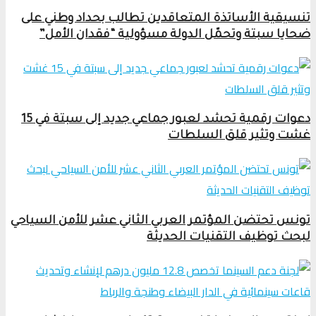
تنسيقية الأساتذة المتعاقدين تطالب بحداد وطني على
ضحايا سبتة وتحمّل الدولة مسؤولية “فقدان الأمل”
دعوات رقمية تحشد لعبور جماعي جديد إلى سبتة في 15
غشت وتثير قلق السلطات
تونس تحتضن المؤتمر العربي الثاني عشر للأمن السياحي
لبحث توظيف التقنيات الحديثة