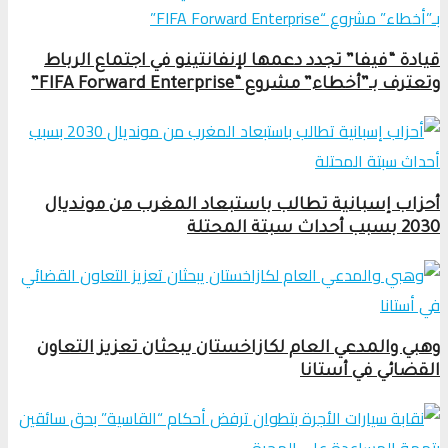
قيادة “فيفا” تجدد دعمها لإنفانتينو في اجتماع الرباط
وتعترف بـ”أخطاء” مشروع “FIFA Forward Enterprise”
أحزاب إسبانية تطالب باستبعاد المغرب من مونديال
2030 بسبب أحداث سبتة المحتلة
وهبي والمدعي العام لكازاخستان يبحثان تعزيز التعاون
القضائي في أستانا