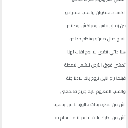
الكسدة فتطوان والقلب فتمراحو
بين زقاق فاس ومراكش وصلاحو
ينسج خيال صورتو وينظم مداحو
هنا ذاتي تتغنى بلا روح لقات لهنا
تمشي فوق الأرض لاشغل لامحنة
فينما راح الليل تروح ياك بلادنا جنة
والقلب المغروم تايه جريح فالمعنى
آش من عطرة بقات فالورد لا من يسقيه
آش من نظرة ولات فالبدر لا من يحلم به