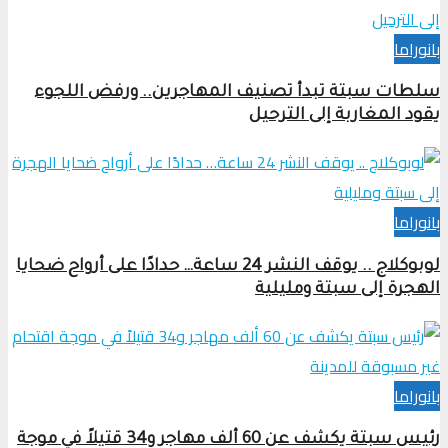
بانوراما
سلطات سبتة تبدأ تصنيف المهاجرين.. ورفض اللجوء
يقود المغاربة إلى الترحيل
بانوراما
لوبوكلاج .. يوقف النشر 24 ساعة… حدادًا على أرواح ضحايا
الهجرة إلى سبتة ومليلية
بانوراما
رئيس سبتة يكشف عن 60 ألف مهاجر و34 قتيلاً في موجة