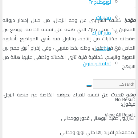
لوبوكلاج Fr
.
مدونات
مؤخرا
كشف الشرايبي عن وجه الزجال، من خلال إصدار ديوانه
المعنون ب” عقلي طار”، الذي طبعه على نفقته الخاصة، ووضع بين
منبر الآراء
صفحاته مختارات من إنتاجه، وتناول فيه شتى المواضيع بأسلوبه
الخاص في فن القول، وذلك بخط مغربي ، وفي إخراج أنيق جمع بين
منوعات
الصورة والرسم، كخلفية فنية تثري القصائد وتضفي عليها هالة من
ثقافة و فنون
التوهج
.
وهو يتحدث عن
نفسه للقراء بصيغته الخاصة عبر منصة الزجل،
No Result
فيقول:
View All Result
“شرايبي حفيد البوهالي قدور ووحداني
بمجمعكم لفريد زها حالي نورو وجداني