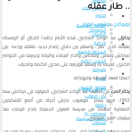
التحقیق
.. طار عقله
رأي في حدث
الحوار
المزيد
لوبوكلاج : بوشعيب الضبار
اقتصاد وسياسة
الروبورتاج
البرلمان
يحاول
عبد الواحد الشرايبي هذه الأيام جاهدا اللحاق أو الإمساك
الجالية
تحلیل الأحداث
بعقله الذي “طار”، واستقر بين دفتي إصدار جديد، متنقلا وراءه بين
السلطة الرابعة
مراكش وفاس ومكناس والدار البيضاء والرباط وغيرها من الحواضر
من عين المكان
المغرب الكبير
الكبرى، تعريفا به وسعيا لتوزيعه على محبي الكلمة والحرف.
بانوراما
لوبوكلاج TV
اعتبارا لتعدد أنشطته ومهاراته.
تقارير
حقوق الإنسان
رأي في حدث
يحتار المرء
في تصنيف عبد الواحد الشرايبي، المولود في مراكش سنة
ركن الطالب
1952، فهو رسام موهوب عايش أجيالا من ألمع التشكيليين
المزيد
رياضة
المغاربة انطلاقا من مدرسة الفنون الجميلة بالدار البيضاء منذ
لوبوكلاج Fr
ستينيات القرن الماضي.
اقتصاد وسياسة
مدونات
وهو مصمم “غرافيك” فني ابتكر ملصقات وهويات بصرية لعدد من
منبر الآراء