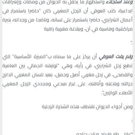
وعند استجلاء
واستظهار ما يحفل به الديوان من ومضات وإشراقات
ابداعية، كتب العوفي أن الزجل المغربي كان “حاضرا باستمرار في
أعمال الشرايبي، حاضرا باستمرار على لسانه، وناضحا من وجدانه، بنبرة
مراكشية وفاسية في آن، وببلاغة مغربية راقية
.”
ولم يفت العوفي
أن يركز على ما سماه ب”الميزة الأساسية” التي
تطبع زجل الشرايبي، في رأيه، وهي “توليفه الجمالي بين العامية
والفصحى، في زجل مغربي أصيل وجميل، يعيد للسان المغربي الدارج
جزالته وبلاغته وأناقته، على غرار مبدعي ومجددي الزجل المغربي
الأصلاء الوازنين”.
ومن أجواء الديوان نقتطف هذه الشذرة الزجلية
:
“
عقلي طار ولرياح هزات جناحو