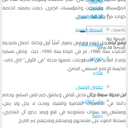
البرلمان
المؤسسات والشركات والمؤسسات الكبرى، حملت بصمته الخاصة
منوعات
الجالية
كواحد من رواد هذا المجال.
ثقافة و فنون
.
السلطة الرابعة
No Result
وهو أيضا
رجل إعلام وتواصل بامتياز، أنشأ أول وكالة اتصال بالمدينة
المغرب الكبير
View All Result
الحمراء سنة 1980، ثم في الرباط سنة 1990، حيث واصل مساره
بانوراما
بإصدار العديد من المطبوعات، ضمنها مجلة “في الأولى” التي كانت
مكرسة للإعلام السمعي البصري
تقارير
.
حقوق الإنسان
ابن مدينة سبعة رجال
فاعل ثقافي وعاشق كبير للفن السابع، وحاضر
ركن الطالب
دائما في التظاهرات الثقافية والفنية، وباحث لا يكل ولا يمل،
ومنشغل منذ سنوات بمشروعه في تتبع ورصد جذور آل الشرايبي،
رياضة
مسلطا الضوء على ملامحهم ورصيدهم ومنجزهم عبر التاريخ