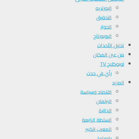
البورتريه
التحقیق
الحوار
الروبورتاج
تحلیل الأحداث
من عين المكان
لوبوكلاج TV
رأي في حدث
المزيد
اقتصاد وسياسة
البرلمان
الجالية
السلطة الرابعة
المغرب الكبير
بانوراما