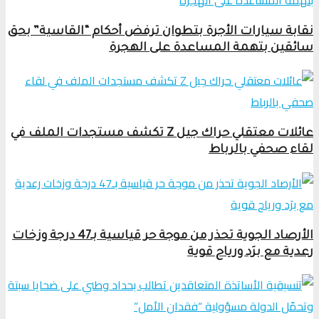
نقابة سيارات الأجرة بتطوان ترفض أحكام “القاسية” بحق
سائقين بتهمة المساعدة على الهجرة
عائلات معتقلي حراك جيل Z تكشف مستجدات الملف في
لقاء صحفي بالرباط
الأرصاد الجوية تحذر من موجة حر قياسية بـ47 درجة وزخات
رعدية مع برَد ورياح قوية