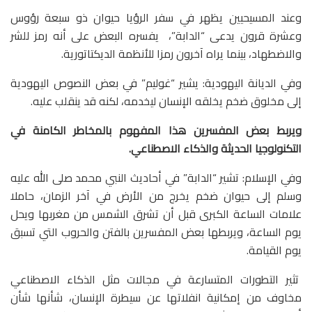
وعند المسيحيين يظهر في سفر الرؤيا حيوان ذو سبعة رؤوس
وعشرة قرون يدعى “الدابة”، يفسره البعض على أنه رمز للشر
والاضطهاد، بينما يراه آخرون رمزا للأنظمة الديكتاتورية.
وفي الديانة اليهودية: يشير “غوليم” في بعض النصوص اليهودية
إلى مخلوق ضخم يخلقه الإنسان ليخدمه، لكنه قد ينقلب عليه.
ويربط بعض المفسرين هذا المفهوم بالمخاطر الكامنة في
التكنولوجيا الحديثة والذكاء الاصطناعي.
وفي الإسلام: تشير “الدابة” في أحاديث النبي محمد صلى الله عليه
وسلم إلى حيوان ضخم يخرج من الأرض في آخر الزمان، حاملا
علامات الساعة الكبرى قبل أن تشرق الشمس من مغربها ويحل
يوم الساعة، ويربطها بعض المفسرين بالفتن والحروب التي تسبق
يوم القيامة.
تثير التطورات المتسارعة في مجالات مثل الذكاء الاصطناعي
مخاوف من إمكانية انفلاتها عن سيطرة الإنسان، شأنها شأن