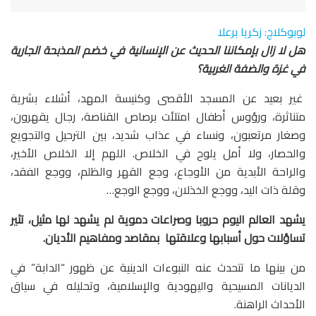
لوبوكلاج: زكريا برعلا
هل لا زال بإمكاننا الحديث عن الإنسانية في خضم المذبحة الجارية
في غزة والضفة الغربية؟
غير بعيد عن المسجد الأقصى وكنيسة المهد، أشلاء بشرية
متناثرة، ورؤوس أطفال امتلأت برصاص القناصة، رجال يقهرون،
وصغار مرتعبون، ونساء في عذاب شديد، بين الترحيل والتجويع
والحصار، ولا أمل يلوح في الخلاص. اللهم إلا الخلاص الأخير،
والراحة الأبدية من الأوجاع، وجع القهر والظلم، ووجع الفقد،
وقلة ذات اليد، ووجع الخذلان، ووجع الوجع…
يشهد العالم اليوم حروبا وصراعات دموية لم يشهد لها مثيل، تثير
تساؤلات حول أسبابها وعلاقتها بمقاصد ومفاهيم الأديان.
من بينها ما تتحدث عنه النبوءات الدينية عن ظهور “الدابة” في
الديانات المسيحية واليهودية والإسلامية، وتحليله في سياق
الأحداث الراهنة.