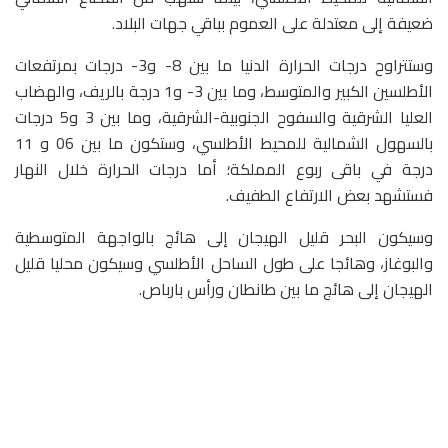
ضعيفة إلى معتدلة على العموم بباقي جهات البلاد.
وستتراوح درجات الحرارة الدنيا ما بين 8- و3- درجات بمرتفعات
الأطلسين الكبير والمتوسط، وما بين 3- و1 درجة بالريف، والهضاب
العليا الشرقية والسفوح الجنوبية-الشرقية، وما بين 3 و5 درجات
بالسهول الشمالية للمحيط الأطلسي، وستكون ما بين 06 و 11
درجة في باقى ربوع المملكة؛ أما درجات الحرارة خلال النهار
فستشهد بعض الارتفاع الطفيف.
وسيكون البحر قليل الهيجان إلى هائج بالواجهة المتوسطية
والبوغاز، وهائجا على طول الساحل الأطلسي وسيكون محليا قليل
الهيجان إلى هائج ما بين طانطان ورأس بارباص.