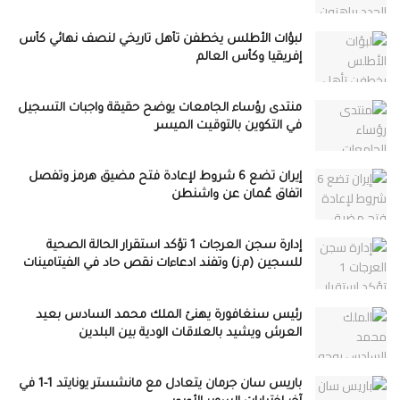
لبؤات الأطلس يخطفن تأهل تاريخي لنصف نهائي كأس
إفريقيا وكأس العالم
منتدى رؤساء الجامعات يوضح حقيقة واجبات التسجيل
في التكوين بالتوقيت الميسر
إيران تضع 6 شروط لإعادة فتح مضيق هرمز وتفصل
اتفاق عُمان عن واشنطن
إدارة سجن العرجات 1 تؤكد استقرار الحالة الصحية
للسجين (م.ز) وتفند ادعاءات نقص حاد في الفيتامينات
رئيس سنغافورة يهنئ الملك محمد السادس بعيد
العرش ويشيد بالعلاقات الودية بين البلدين
باريس سان جرمان يتعادل مع مانشستر يونايتد 1-1 في