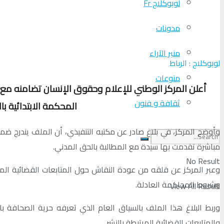
لوبوكلاج Fr
مدونات
منبر الآراء
لوبوكلاج : الرباط
منوعات
أعلن المركز الوطني للإعلام وحقوق الإنسان تضامنه مع 
ثقافة و فنون
المحكمة الابتدائية بالرباط يوم 2 يونيو 2026، في إطار شكاية مباشرة 
وأوضح المركز، في بلاغ صادر عن مكتبه التنفيذي، أن الملف يندرج ضم
مباشرة تقدمت بها سيدة مع المطالبة بالحق المدني.
No Result
وعبر المركز عن قلقه من عودة النقاش حول المتابعات القضائية المر
وشروط المحاكمة العادلة.
View All Result
وربط البلاغ هذا الملف بالسياق العام الذي تعرفه حرية الصحافة با
والمتابعات القضائية المرتبطة بالنشر.