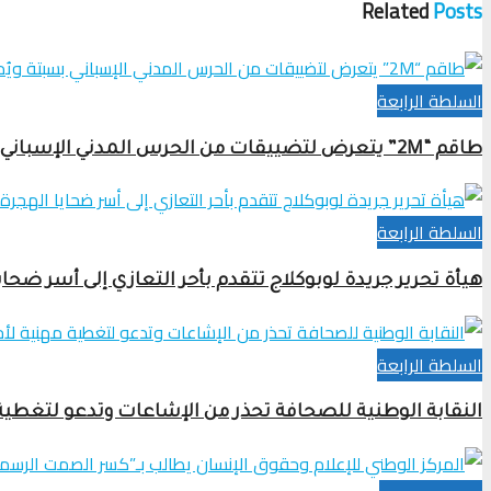
Related
Posts
السلطة الرابعة
طاقم “2M” يتعرض لتضييقات من الحرس المدني الإسباني بسبتة ويُمنع من دخول المعبر رغم تأشيرات شنغن
السلطة الرابعة
هيأة تحرير جريدة لوبوكلاج تتقدم بأحر التعازي إلى أسر ضحا
السلطة الرابعة
النقابة الوطنية للصحافة تحذر من الإشاعات وتدعو لتغطي