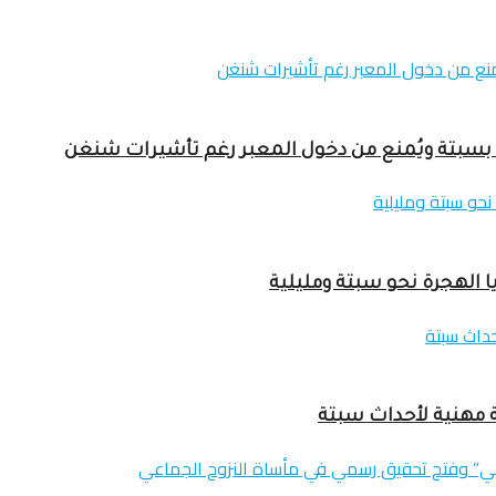
يا الهجرة نحو سبتة ومليلية
ة مهنية لأحداث سبتة