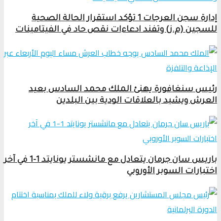
إدارة سجن العرجات 1 تؤكد استقرار الحالة الصحية
للسجين (م.ز) وتفند ادعاءات نقص حاد في الفيتامينات
رئيس سنغافورة يهنئ الملك محمد السادس بعيد
العرش ويشيد بالعلاقات الودية بين البلدين
باريس سان جرمان يتعادل مع مانشستر يونايتد 1-1 في آخر
اختبارات السوبر الأوروبي