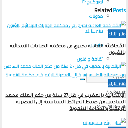
لوبوكلاج Fr
Related
Posts
مدونات
منبر الآراء
منبر الآراء
منوعات
المُحاكمة العادلة تحترق في محكمة الجنايات الابتدائية
بالعُيون
ثقافة و فنون
منبر الآراء
No Result
الإنتخابية بالمغرب في ظل27 سنة من حكم الملك محمد
السادس من ضبط الخرائط السياسية إلى العصرنة
View All Result
الرقمية والحكامة التنموية