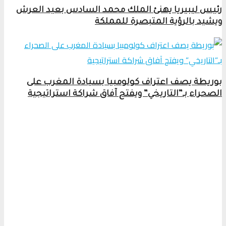
رئيس ليبيريا يهنئ الملك محمد السادس بعيد العرش
ويشيد بالرؤية المتبصرة للمملكة
بوريطة يصف اعتراف كولومبيا بسيادة المغرب على
الصحراء بـ”التاريخي” ويفتح آفاق شراكة استراتيجية