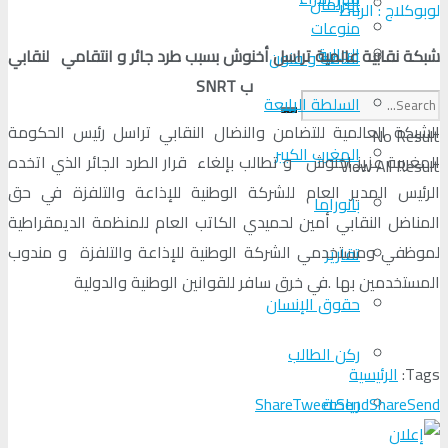
البرلمان
لوبوكلاج : الرباط
منوعات
الجالية
شبكة نقابية عالمية تراسل أخنوش بسبب طرد جائر و انتقامي لنقابي
ثقافة و فنون
ب SNRT
السلطة الرابعة
الشبكة العالمية للتضامن والنضال النقابي تراسل رئيس الحكومة
No Result
المغرب الكبير
المغربية عزيز اخنوش و تطالب بإلغاء قرار الطرد الجائر الذي اتخده
View All Result
الرئيس المدير العام للشركة الوطنية للإذاعة والتلفزة في حق
بانوراما
المناضل النقابي أمين لحميدي الكاتب العام للمنظمة الديمقراطية
لموظفي ومستخدمي الشركة الوطنية للإذاعة والتلفزة و مندوب
تقارير
المستخدمين بها .في خرق سافر للقوانين الوطنية والدولية
حقوق الإنسان
ركن الطالب
Tags:
الرئيسية
Share
Tweet
Send
Share
Send
رياضة