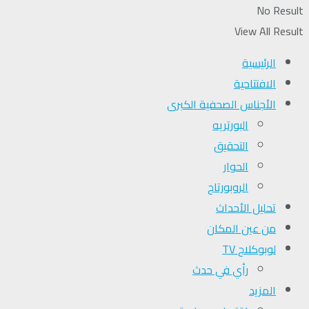
No Result
View All Result
الرئيسية
الافتتاحية
الأجناس الصحفية الكبرى
البورتريه
التحقیق
الحوار
الروبورتاج
تحلیل الأحداث
من عين المكان
لوبوكلاج TV
رأي في حدث
المزيد