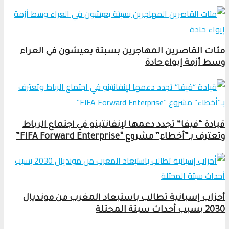
مئات القاصرين المهاجرين بسبتة يعيشون في العراء
وسط أزمة إيواء حادة
قيادة “فيفا” تجدد دعمها لإنفانتينو في اجتماع الرباط
وتعترف بـ”أخطاء” مشروع “FIFA Forward Enterprise”
أحزاب إسبانية تطالب باستبعاد المغرب من مونديال
2030 بسبب أحداث سبتة المحتلة