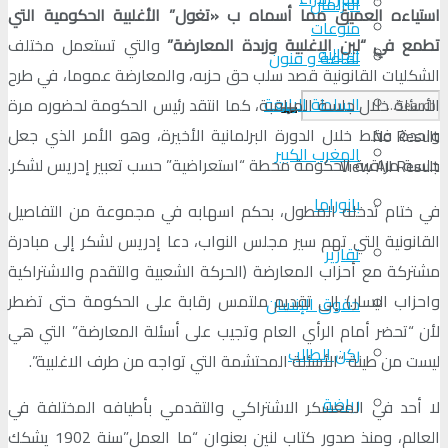
البرلمان
استياءه العميق مما أسماه ب «تغول” الأغلبية الحكومية التي
منوعات
تطمع في “لبن الاغلبية وزبدة المعارضة”
والتي تستعمل مختلف
الجالية
ثقافة و فنون
الشكليات القانونية قصد سلب حق حزبه، والمعارضة عموما، في طرح
السلطة الرابعة
الأسئلة خلال جلسة المراقبة، كما انتقد رئيس الحكومة لحضوره مرة
واحدة فقط خلال الدورة البرلمانية الأخيرة، وهو الأمر الذي جعل
No Result
المغرب الكبير
جلسة مراقبة الحكومة محطة “استعراضية” حسب تعبير إدريس لشكر.
View All Result
بانوراما
في ختام تدخله المطول، بحكم اسهابه في مجموعة من التفاصيل
القانونية التي تهم سير مجلس النواب، دعا إدريس لشكر إلى مبادرة
تقارير
مشتركة مع أحزاب المعارضة (الحركة الشعبية والتقدم والاشتراكية
واحزاب اليسار.) إلى تقديم ملتمس رقابة على الحكومة حتى تضطر
حقوق الإنسان
لأن “تحضر أمام الرأي العام وتجيب على أسئلة المعارضة” التي هي
ركن الطالب
ليست من طينة “الأسئلة المحتشمة التي تواجه من طرف الاغلبية”.
رياضة
لا أحد في المعسكر الاشتراكي والتقدمي بأطيافه المختلفة في
العالم، ومنذ صدور كتاب لنين بعنوان “ما العمل”سنة 1902 يشكك