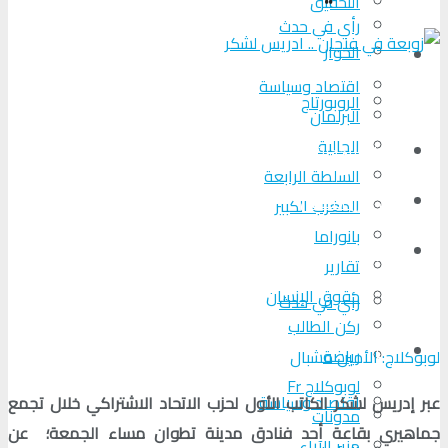
التحقیق
رأي في حدث
الحوار
المزيد
اقتصاد وسياسة
الروبورتاج
البرلمان
الجالية
تحلیل الأحداث
السلطة الرابعة
من عين المكان
المغرب الكبير
بانوراما
لوبوكلاج TV
تقارير
حقوق الإنسان
رأي في حدث
ركن الطالب
المزيد
رياضة
لوبوكلاج: الأمين مشبال
لوبوكلاج Fr
اقتصاد وسياسة
عبر إدريس لشكر الكاتب الأول لحزب الاتحاد الاشتراكي خلال تجمع
مدونات
جماهيري بقاعة أحد فنادق مدينة تطوان مساء الجمعة؛ عن
منبر الآراء