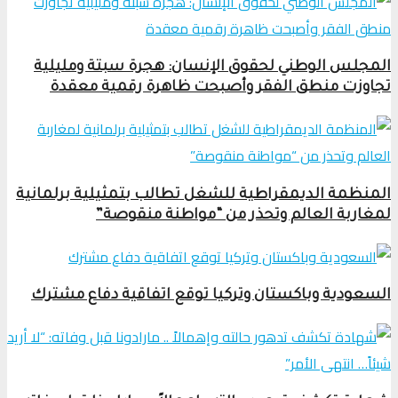
المجلس الوطني لحقوق الإنسان: هجرة سبتة ومليلية
تجاوزت منطق الفقر وأصبحت ظاهرة رقمية معقدة
المنظمة الديمقراطية للشغل تطالب بتمثيلية برلمانية
لمغاربة العالم وتحذر من “مواطنة منقوصة”
السعودية وباكستان وتركيا توقع اتفاقية دفاع مشترك