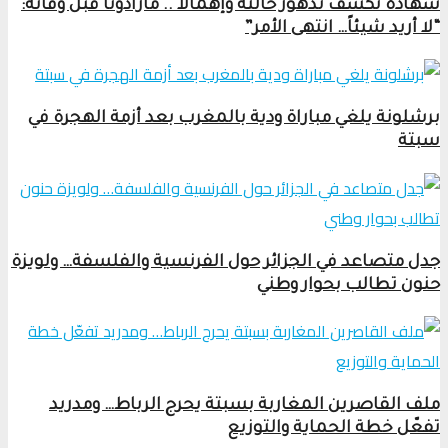
شهادة تكشف تدهور حالته وإهمالاً .. مارادونا قبل وفاته:
“لا أريد شيئاً… انتهى الأمر”
برشلونة يلغي مباراة ودية بالمغرب بعد أزمة الهجرة في
سبتة
جدل متصاعد في الجزائر حول الفرنسية والفلسفة… ولويزة
حنون تطالب بحوار وطني
ملف القاصرين المغاربة بسبتة يحرج الرباط… ومدريد
تفعّل خطة الحماية والتوزيع