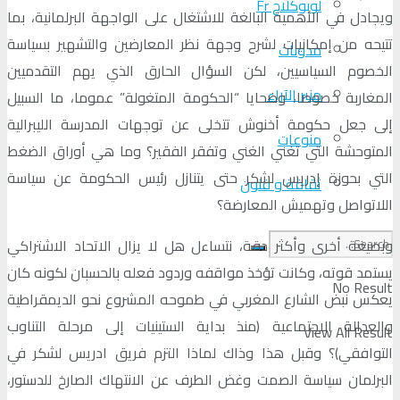
لوبوكلاج Fr
ويجادل في الأهمية البالغة للاشتغال على الواجهة البرلمانية، بما
تتيحه من إمكانيات لشرح وجهة نظر المعارضين والتشهير بسياسة
مدونات
الخصوم السياسيين، لكن السؤال الحارق الذي يهم التقدميين
منبر الآراء
المغاربة خصوصا، وضحايا “الحكومة المتغولة” عموما، ما السبيل
إلى جعل حكومة أخنوش تتخلى عن توجهات المدرسة الليبرالية
منوعات
المتوحشة التي تغني الغني وتفقر الفقير؟ وما هي أوراق الضغط
التي بحوزة إدريس لشكر حتى يتنازل رئيس الحكومة عن سياسة
ثقافة و فنون
اللاتواصل وتهميش المعارضة؟
وبصيغة أخرى وأكثر دقة، نتساءل هل لا يزال الاتحاد الاشتراكي
يستمد قوته، وكانت تؤخذ مواقفه وردود فعله بالحسبان لكونه كان
No Result
يعكس نبض الشارع المغربي في طموحه المشروع نحو الديمقراطية
والعدالة الاجتماعية (منذ بداية الستينيات إلى مرحلة التناوب
View All Result
التوافقي)؟ وقبل هذا وذاك لماذا التزم فريق ادريس لشكر في
البرلمان سياسة الصمت وغض الطرف عن الانتهاك الصارخ للدستور،