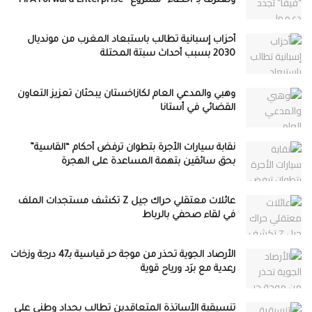
وتعترف بـ”أخطاء” مشروع “FIFA Forward Enterprise”
أحزاب إسبانية تطالب باستبعاد المغرب من مونديال
2030 بسبب أحداث سبتة المحتلة
وهبي والمدعي العام لكازاخستان يبحثان تعزيز التعاون
القضائي في أستانا
نقابة سيارات الأجرة بتطوان ترفض أحكام “القاسية”
بحق سائقين بتهمة المساعدة على الهجرة
عائلات معتقلي حراك جيل Z تكشف مستجدات الملف
في لقاء صحفي بالرباط
الأرصاد الجوية تحذر من موجة حر قياسية بـ47 درجة وزخات
رعدية مع برَد ورياح قوية
تنسيقية الأساتذة المتعاقدين تطالب بحداد وطني على