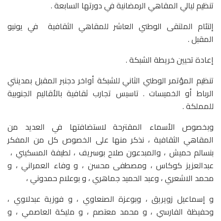
تنظيم ليالي المقاهي الرمضانية في دورتها السابعة .
إلتئام الملتقى الوطني العاشر للمقاهي الثقافية في يونيو
المقبل .
إعادة تحيين خريطة الشبكة .
تنظيم المؤتمر الوطني الثاني للشبكة أواخر دجنبر المقبل بمدينتي
الرباط أو الخميسات . تاسيس تجارب ثقافية بالأقاليم الجنوبية
للمملكة .
وبخصوص الأسماء المقترحة لاستضافتها في العديد من
المقاهي الثقافية ، نذكر منها على الخصوص كل من المفكر
بنسالم حميش ، والمبدعون صلاح بوسريف ، لطيفة المسكيني ،
عبدالعزيز كوكاس ، ومصطفى محسن ، و وفاء العمراني ، و
محمد الاشعري ، وعبد الحميد جماهري ، و بوعلام حمدوني ،
و إسماعيل زويريق ، وبوعزة الصنعاوي ، و فوزية عبدلاوي ،
وحفيظة الفارسي ، و محمد معتصم ، و مليكة العاصمي ، و