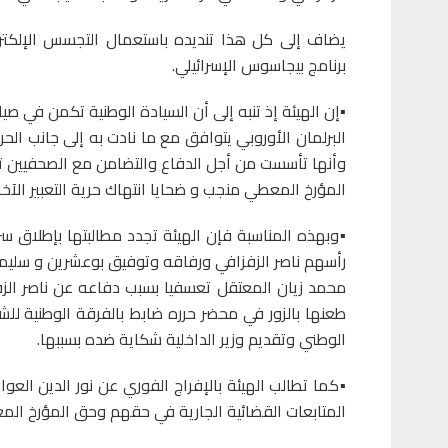
يضاف إلى كل هذا تنديده باستعمال التجسس الإلك
برنامج بيجاسوس الإسرائيلي.
▪️إن الهيئة إذ تنبه إلى أن السيادة الوطنية تكمن في صي
البرلمان الأوروبي يتوافق مع ما نادت به إلى جانب ال
وأنها تأسست من أجل الدفاع والتضامن مع الصحفيين ت
المؤرخ المعطي منجب و ضحايا انتهاك حرية التعبير الآخر
▪️وبهذه المناسبة فإن الهيئة تجدد مطالبتها بإطلاق سر
رأسهم ناصر الزفزافي ورفاقه وتوفيق بوعشرين و سليما
محمد زيان المعتقل تعسفيا بسبب دفاعه عن ناصر الز
طعنها بالزور في محضر حرره ضابط بالفرقة الوطنية للشر
الوطني وتقديم وزير الداخلية شكاية ضده بسببها.
▪️كما تطالب الهيئة بالإفراج الفوري عن نور الدين ال
المتابعات القضائية الجارية في حقهم وحق المؤرخ الم