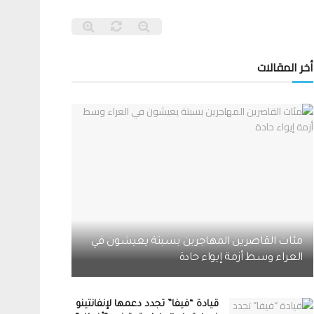
أخر المقالات
مئات القاصرين المهاجرين بسبتة يعيشون في
العراء وسط أزمة إيواء حادة
قيادة “فيفا” تجدد دعمها لإنفانتينو