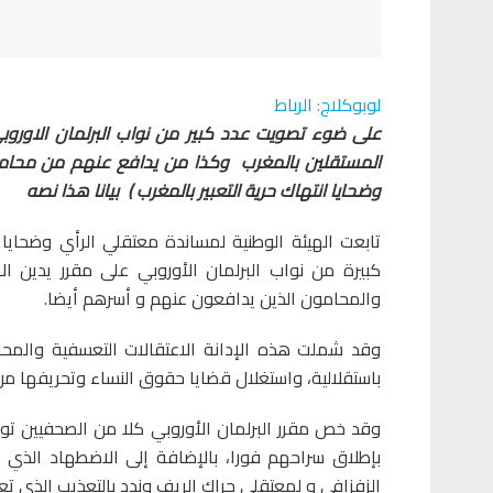
لوبوكلاج: الرباط
على ضوء تصويت عدد كبير من نواب البرلمان الاوروب
المستقلين بالمغرب وكذا من يدافع عنهم من محامين
وضحايا انتهاك حرية التعبير بالمغرب ) بيانا هذا نصه
تابعت الهيئة الوطنية لمساندة معتقلي الرأي وضحايا انته
كبيرة من نواب البرلمان الأوروبي على مقرر يدين ا
والمحامون الذين يدافعون عنهم و أسرهم أيضا.
وقد شملت هذه الإدانة الاعتقالات التعسفية والمحا
باستقلالية، واستغلال قضايا حقوق النساء وتحريفها من 
وقد خص مقرر البرلمان الأوروبي كلا من الصحفيين تو
بإطلاق سراحهم فورا، بالإضافة إلى الاضطهاد الذي 
الزفزافي و لمعتقلي حراك الريف وندد بالتعذيب الذي تعر