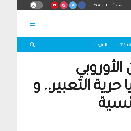
الجمعة 7 أغسطس 2026
ج TV
المزيد
الأوروبي
رية التعبير.. و
نسية