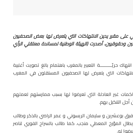
ي على مقرر يدين الانتهاكات التي يتعرض لها بعض الصحفيين
 وحقوقيين، أصدرت (الهيئة الوطنية لمساندة معتقلي الرأي
اك حريّــــــــــة التعبير بالمغرب باهتمام بالغ تصويت أغلبية
لانتهاكات التي يتعرض لها الصحفيون المستقلون في المغرب
كمات غير العادلة التي تعرضوا لها بسبب ممارستهم لعملهم
أجل التنكيل بهم.
فيق بوعشرين و سليمان الريسوني و عمر الراضي بالذكر وطالب
يطال المؤرخ المعطي منجب. كما طالب بالسراح الفوري لناصر
ضوا له.