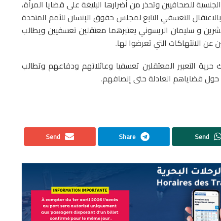
جنسية للصحافيين وتحذر من أضرارها البليغة على قضايا المرأة،
الاعتقال التعسفي التابع لمجلس حقوق الإنسان للأمم المتحدة
شرين و سليمان الريسوني يعتبرهما معتقلين تعسفيين ويطالب
ن الانتهاكات التي تعرضوا لها.
ك حرية التعبير المعتقلين تعسفيا وعائلاتهم ودفاعهم وتطالب
اف حول قضاياهم العادلة حتى إنصافهم.
Send
Share
Send