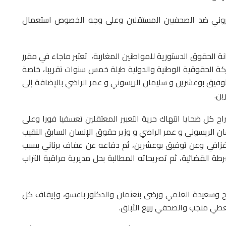
تروني ضد الصحفيين المستقلين وعلى وجه الخصوص استعمال
انة الحقوق الدستورية للمواطنين المغاربة، تعتبر ماجاء في مقرر
حركة الحقوقية الوطنية والدولية طيلة خمس سنوات تقريبا، خاصة
وفيق بوعشرين و سليمان الريسوني و عمر الراضي بالإضافة إلى
ين.
اح كل ضحايا انتهاك حرية التعبير المعتقلين تعسفيا فورا وعلى
ن الريسوني و عمر الراضي و وزير حقوق الإنسان السابق النقيب
فزافي وعن توفيق بوعشرين، ثم دفاعه عن عفاف برناني بسبب
طة القضائية، ثم تصريحاته المطالبة بحل مديرية مراقبة التراب
عواج وسعيدة العلمي ورضى بنعثمان والدكتور باعسو، وإيقاف كل
عطي منجب والصحفي ربيع الأبلق.