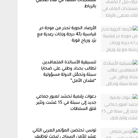
مستجدات الملف في لقاء صحفي
بالرباط
الأرصاد الجوية تحذر من موجة حر
قياسية بـ47 درجة وزخات رعدية مع
برَد ورياح قوية
تنسيقية الأساتذة المتعاقدين
تطالب بحداد وطني على ضحايا
سبتة وتحمّل الدولة مسؤولية
“فقدان الأمل”
دعوات رقمية تحشد لعبور جماعي
جديد إلى سبتة في 15 غشت وتثير
قلق السلطات
تونس تحتضن المؤتمر العربي الثاني
عشر للأمن السياحي لبحث توظيف