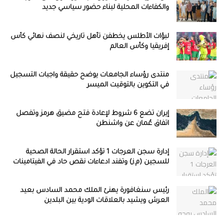
والكفاءات المحلية لبناء حضور سياسي جديد
لبؤات الأطلس يخطفن تأهل تاريخي لنصف نهائي كأس
إفريقيا وكأس العالم
منتدى رؤساء الجامعات يوضح حقيقة واجبات التسجيل
في التكوين بالتوقيت الميسر
إيران تضع 6 شروط لإعادة فتح مضيق هرمز وتفصل
اتفاق عُمان عن واشنطن
إدارة سجن العرجات 1 تؤكد استقرار الحالة الصحية
للسجين (م.ز) وتفند ادعاءات نقص حاد في الفيتامينات
رئيس سنغافورة يهنئ الملك محمد السادس بعيد
العرش ويشيد بالعلاقات الودية بين البلدين