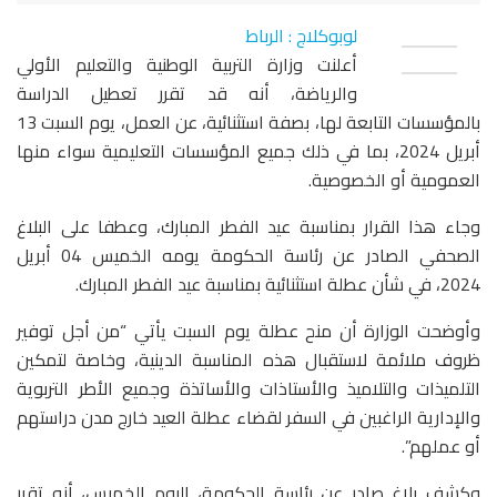
لوبوكلاج : الرباط
أعلنت وزارة التربية الوطنية والتعليم الأولي
والرياضة، أنه قد تقرر تعطيل الدراسة
بالمؤسسات التابعة لها، بصفة استثنائية، عن العمل، يوم السبت 13
أبريل 2024، بما في ذلك جميع المؤسسات التعليمية سواء منها
العمومية أو الخصوصية.
وجاء هذا القرار بمناسبة عيد الفطر المبارك، وعطفا على البلاغ
الصحفي الصادر عن رئاسة الحكومة يومه الخميس 04 أبريل
2024، في شأن عطلة استثنائية بمناسبة عيد الفطر المبارك.
وأوضحت الوزارة أن منح عطلة يوم السبت يأتي “من أجل توفير
ظروف ملائمة لاستقبال هذه المناسبة الدينية، وخاصة لتمكين
التلميذات والتلاميذ والأستاذات والأساتذة وجميع الأطر التربوية
والإدارية الراغبين في السفر لقضاء عطلة العيد خارج مدن دراستهم
أو عملهم”.
وكشف بلاغ صادر عن رئاسة الحكومة، اليوم الخميس، أنه تقرر