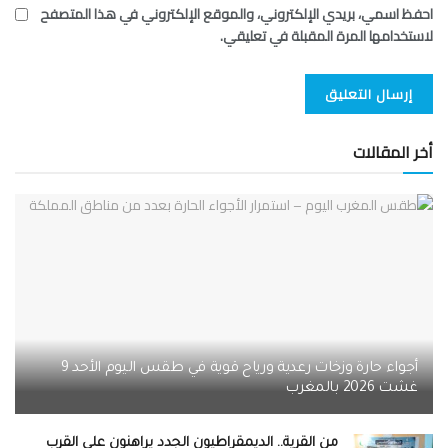
احفظ اسمي، بريدي الإلكتروني، والموقع الإلكتروني في هذا المتصفح
لاستخدامها المرة المقبلة في تعليقي.
أخر المقالات
أجواء حارة وزخات رعدية ورياح قوية في طقس اليوم الأحد 9
غشت 2026 بالمغرب
من القرية.. الديمقراطيون الجدد يراهنون على القرب