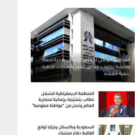
المجلس الوطني لحقوق الإنسان: هجرة سبتة
ومليلية تجاوزت منطق الفقر وأصبحت ظاهرة
رقمية معقدة
المنظمة الديمقراطية للشغل
تطالب بتمثيلية برلمانية لمغاربة
العالم وتحذر من “مواطنة منقوصة”
السعودية وباكستان وتركيا توقع
اتفاقية دفاع مشترك