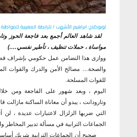
لوبوكلاج: ابراهيم الأشهب / للرابطة المغربية للمواطنة
لقد شاهد العالم أجمع بعد فاجعة الحوز وتا
مواساة ، حملات تنظيف ، تأطير نفسي….)
ووازى هذا التضامن عمل حكومي بإشراف قطاعات 
والصحة… مصالح الأمن والدرك والقوات المساع
للقوات المسلحة.
اليوم ، وبعد شهور على الفاجعة ومن خلال
وتارودانت ، يبدو أن معاناة الساكنة مازالت ق
التي ضربها الزلزال لاعتبارات عديدة ، لن أ
الجماعات الترابية في مسألة تدبير المخاطر وا
صحيح أن الجماعات الترابية شريك أساسي لل