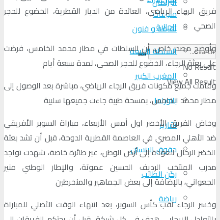
البرلمان
فريق الرجاء الرياضي، العائدة من الديار القطرية، الخضوع للحجر
منوعات
الصحي
الجالية
ثقافة و فنون
وأوضح مصدر خاص، أن السلطات في مطار محمد الخامس، فرضت
السلطة الرابعة
على بعثة الرجاء، الخضوع للحجر الصحي، لمدة سبعة أيام
No Result
المغرب الكبير
View All Result
وقامت جميع مكونات فريق الرجاء الرياضي، مباشرة بعد الوصول إلى
مطار محمد الخامس، بمسحة طبية جاءت جميعها سلبية
بانوراما
وخاض الفريق الأخضر اول أمس الأربعاء، مباراة السوبر الأفريقي
تقارير
ضد الأهلي المصري في العاصمة القطرية الدوحة، قبل أن تشد بعثة
حقوق الإنسان
الخضر الرحال للعودة إلى أرض الوطن، عبر طائرة خاصة، شهدت تواجد
مدرب المنتخب الرديف الحسين عموتة، والإطار الوطني منير
ركن الطالب
الجعواني، بالإضافة إلى بعض الجماهير والمنخرطين
رياضة
وخسر الرجاء لقب كأس السوبر، بعد انتهاء الوقت الأصلي للمباراة
بالتعادل الإيجابي هدف في كل شبكة، قبل أن يحتكم الفريقان إلى