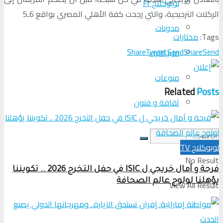
لوبوكلاج Fr
الركلات الترجيحية، والتي رجحت كفة الأهلي المصري بواقع 6ـ5
مدونات
Tags:
مختارات
Share
Tweet
Send
Share
Send
منبر الآراء
منوعات
Related
Posts
ثقافة و فنون
لوبوكلاج TV
No Result
فرحة و آمال خريجي ل ISIC في حفل التخرج 2026 .. تكويننا
يؤهلنا لولوج عالم الصحافة
View All Result