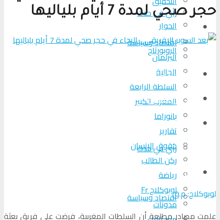
التحقیق
حجر صحي لمدة 7 أيام بلياليها
رأي في حدث
الحوار
المزيد
اقتصاد وسياسة
الروبورتاج
البرلمان
الجالية
تحلیل الأحداث
السلطة الرابعة
من عين المكان
المغرب الكبير
بانوراما
لوبوكلاج TV
تقارير
حقوق الإنسان
رأي في حدث
ركن الطالب
المزيد
رياضة
لوبوكلاج Fr
لوبوكلاج: م.ق
اقتصاد وسياسة
مدونات
علمت مصادر مطلعة أن السلطات المغربية، فرضت على فريق بعثة
منبر الآراء