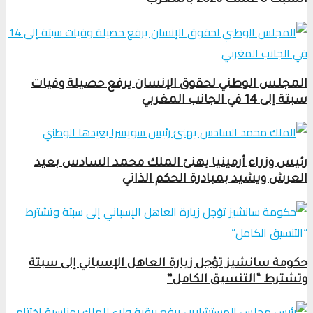
السبت 8 غشت 2026 بالمغرب
المجلس الوطني لحقوق الإنسان يرفع حصيلة وفيات
سبتة إلى 14 في الجانب المغربي
رئيس وزراء أرمينيا يهنئ الملك محمد السادس بعيد
العرش ويشيد بمبادرة الحكم الذاتي
حكومة سانشيز تؤجل زيارة العاهل الإسباني إلى سبتة
وتشترط “التنسيق الكامل”