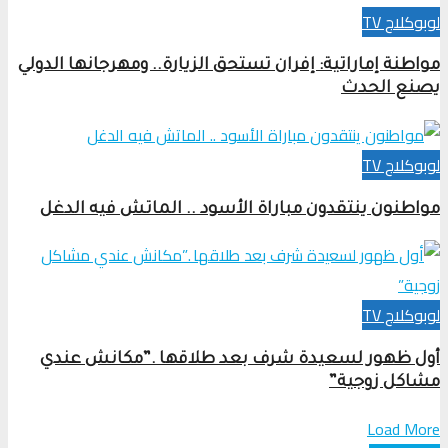
لوبوكلاج TV
مواطنة إماراتية: إفران تستحق الزيارة.. ومهرجانها الدولي
يصنع الحدث
لوبوكلاج TV
مواطنون ينتقدون مباراة الأسود .. الماتش فيه الدغل
لوبوكلاج TV
أول ظهور لسعيدة شرف بعد طلاقها .”مكانش عندي
مشاكل زوجية”
Load More