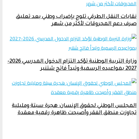
نقابات النقل الطرقي تلوح بإضراب وطني بعد تعليق
صرف دعم المحروقات لأكثر من شهر
وزارة التربية الوطنية تؤكد التزام الدخول المدرسي 2026-
2027 بمواعيده الرسمية وتبدأ فاتح شتنبر
المجلس الوطني لحقوق الإنسان: هجرة سبتة ومليلية
تجاوزت منطق الفقر وأصبحت ظاهرة رقمية معقدة