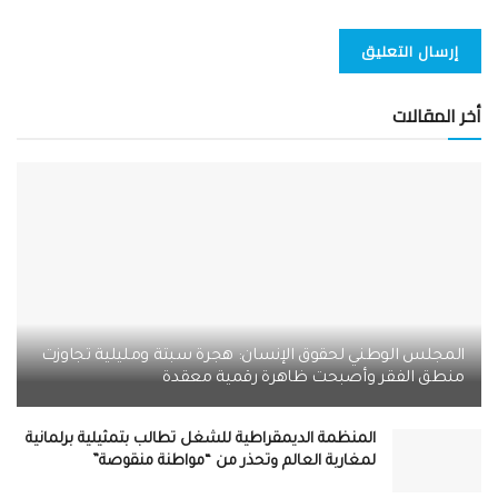
أخر المقالات
المجلس الوطني لحقوق الإنسان: هجرة سبتة ومليلية تجاوزت
منطق الفقر وأصبحت ظاهرة رقمية معقدة
المنظمة الديمقراطية للشغل تطالب بتمثيلية برلمانية
لمغاربة العالم وتحذر من “مواطنة منقوصة”