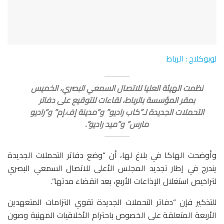
لوبوكلاج : الرباط
نظمت الهيئة العليا للاتصال السمعي البصري، الخميس
بمقر المؤسسة بالرباط، لقاءات للتوقيع على دفاتر
التحملات الجديدة لـ”كاب راديو” و”مدينة إف.إم” و”راديو
مارس” و”ميد راديو”.
وأوضحت الهاكا في بلاغ لها، أن “وضع دفاتر التحملات الجديدة
يندرج في إطار تجديد المجلس الأعلى للاتصال السمعي البصري
لتراخيص استغلال الإذاعات الأربع، بعد انقضاء مدتها”.
للتذكير فإن “دفاتر التحملات الجديدة تقوي التزامات المتعهدين
الأربعة المتعلقة على الخصوص باحترام الأخلاقيات المهنية وصون