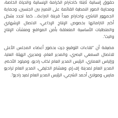
حقوق إنسانية ثابتة؛ كاحترام الكرامة الإنسانية والحياة الخاصة،
ومحاربة الصور النمطية القائمة على التمييز بين الجنسين، وحماية
الجمهور الناشئ، واحترام مبدأ قرينة البراءة… كما تحدد بشكل
أكبر التزاماتها بخصوص الإنتاج الإذاعي، الاتصال الإشهاري
والمتطلبات الأساسية المتعلقة بأمن المواقع ومنشآت الإنتاج
والبث”.
مضيفة أن “لقاءات التوقيع جرت بحضور أعضاء المجلس الأعلى
للاتصال السمعي البصري، والمدير العام، ومديري الهيئة العليا،
وإلياس العماري، الرئيس المدير العام لكاب راديو، وميلود الأخضر،
المدير العام لمدينة إف.إم، وهشام الخليفي، المدير العام لراديو
مارس، ومولاي أحمد الشرعي، الرئيس المدير العام لميد راديو”.