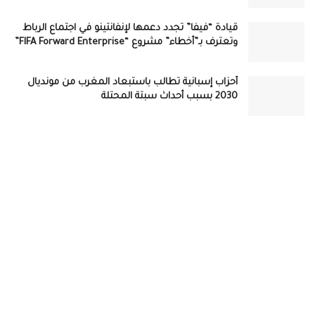
قيادة “فيفا” تجدد دعمها لإنفانتينو في اجتماع الرباط
وتعترف بـ”أخطاء” مشروع “FIFA Forward Enterprise”
أحزاب إسبانية تطالب باستبعاد المغرب من مونديال
2030 بسبب أحداث سبتة المحتلة