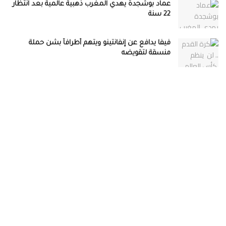
عماد بوشجدة يهدي المغرب ذهبية عالمية بعد انتظار
22 سنة
فيفا يدافع عن إنفانتينو ويتهم أطرافاً بشن حملة
منسقة لتقويضه