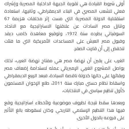
أولى شروط القيادة هي تقوية الجبهة الداخلية المصرية وإشراك
فعلي للشعب المصري في البناء الديمقراطي، وثانيها، استعادة
استقلالية الدولة المصرية التي مست إثر مخلفات هزيمة 67
وتنازل مصر السادات عن علاقتها الاستراتيجية مع الاتحاد
السوفياتي بطرده سنة 1972، وتوقيع معاهدة كامب ديفد
وقبول مصر العيش على المساعدات الأمريكية التي ما فتئت
تنخفض إلى أن قاربت الصفر.
الغرب على يقين أن نهضة مصر هي مفتاح نهضة العرب، لذلك
يواصل المشروع الغربي الإمبريالي عمله لاستدامة إضعاف مصر
وبقائها على حالها كدولة ناقصة السيادة، فبعد الربيع الديمقراطي
واسقاط نظام حسني مبارك سنة 2011، طلع الإخوان المسلمون
كأول تنظيم سياسي في الانتخابات،
وبعدها سقط نتيجة لظروف موضوعية ولأخطاء استراتيجية وقع
فيها هذا التنظيم الإسلامي التاريخي وكان لسقوطه بالغ التأثير
على فروعه بالدول الأخرى.