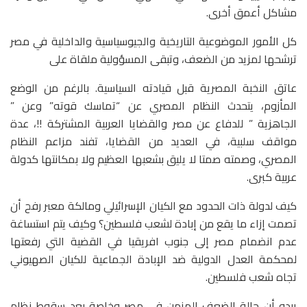
مشاكل أعمق أخرى.
كل الأمور الموضوعية التاريخية والجيوسياسية والداخلية في مصر
ترشحها لمزيد من الضعف، وتبقى المسؤولية ملقاة على
عاتق النخبة المصرية قبل قيادته السياسية. بالرغم من الوضع
المأزوم، يتحدث النظام المصري عن “تماسك قوته” وعن ”
الجاهزية ” للدفاع عن مصر والقضايا العربية المشتركة !!، عدة
مواقف سلبية، في العديد من القضايا، تفند مزاعم النظام
المصري، وصمته صمتا لا يليق بشعبها العظيم ولا بمكانتها كدولة
عربية كبرى.
كيف لدولة ذات الحدود مع الكيان الإسرائيلي ومالكة معبر رفح أن
تصمت إزاء ما يقع من إبادة لشعب فلسطين؟ وكيف يتم استساغة
عدم انضمام مصر إلى جنوب افريقيا في القضية التي رفعتها
لمحكمة العدل الدولية ضد الإبادة الجماعية للكيان الصهيوني
تجاه شعب فلسطين.
يبدو أن حالة الضعف المزمن في مصر وخاصة بعد سقوط نظام