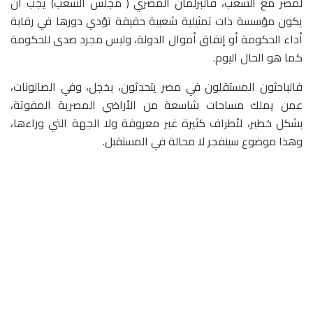
لمصر مع الشعب، فالبرلمان المصري ( مجلس الشعب) يجب أن
يكون مؤسسة ذات تمثيلية شعبية حقيقة تؤدي دورها في رقابة
أداء الحكومة أو إنفاق أموال الدولة، وليس مجرد صدى للحكومة
كما هو الحال اليوم.
فالباحثون المستقلون في مصر يتحدثون، بخجل، وفي الصالونات،
عمن يملك مساحات شاسعة من الأراضي المصرية المفوتة،
بشكل خطير، لأطراف كثيرة غير معروفة ولا الجهة التي وراءها،
وهذا موضوع سينفجر لا محالة في المستقبل.