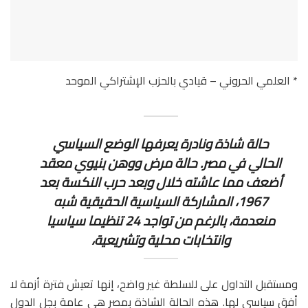
* العلمي الحروني – قيادي بالحزب الإشتراكي الموحد
حالة شاذة ونادرة يعرفها الوضع السياسي
الحالي في مصر. حالة مرض ووهن بنيوي معقد
أضعف مما عاشته خلال وبعد حرب النكسة بعد
1967، المشاركة السياسية الحقيقية شبه
منعدمة، بالرغم من تواجد 24 تنظيما سياسيا
وانتخابات محلية وتشريعية،
ومستقبل التداول على للسلطة غير واضح، إنها تعيش فترة أزمة لا
أفق سياسي لها. هذه الحالة الشاذة بمصر هي عامة بجل الدول