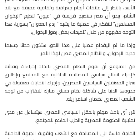
الأسد، بالنظر إلى علاقات أرحام جغرافية وثقافية عميقة مع بلاد
الشام، يبدو أن مصر ستصبح فريسة في “عيون” تنظيم “الإخوان
المسلمين” للتفكير في عملية ما يشبه ” ردع العدوان” بسوريا، هذا
التوجه مفهوم من خلال تلميحات بعض رموز الإخوان،
وإذا ما تم الإقدام عمليا على هذا النحو، ستكون خطئا جسيما
جديدا للإخوان، والنظام المصري فطن لهذا الأمر.
من المتوقع أن يقوم النظام المصري باتخاذ إجراءات وقائية
كإجراء انفتاح سياسي للمصالحة الداخلية مع المجتمع وإطلاق
سراح المعتقلين السياسيين المصريين، وإجراء انتخابات معقولة في
حدودها الدنيا على شاكلة نظام حسني مبارك للاقتراب من توجه
الشعب المصري لضمان استمراريته.
لأن أي باحث مهتم بالحقل السياسي المصري سيتساءل عن مدى
تمثيلية الحكومة المصرية والحزب الحاكم للمجتمع.
الحاجة ماسة الى المصالحة مع الشعب وتقوية الجبهة الداخلية