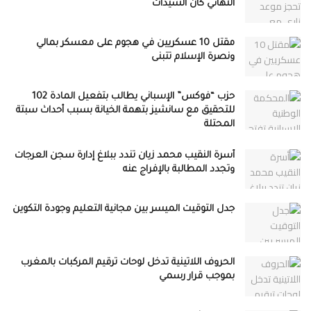
النهائي كان السيدات
مقتل 10 عسكريين في هجوم على معسكر بمالي
ونصرة الإسلام تتبنى
حزب “فوكس” الإسباني يطالب بتفعيل المادة 102
للتحقيق مع سانشيز بتهمة الخيانة بسبب أحداث سبتة
المحتلة
أسرة النقيب محمد زيان تندد ببلاغ إدارة سجن العرجات
وتجدد المطالبة بالإفراج عنه
جدل التوقيت الميسر بين مجانية التعليم وجودة التكوين
الحروف اللاتينية تدخل لوحات ترقيم المركبات بالمغرب
بموجب قرار رسمي