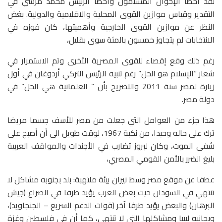
لقد أخطأ الإخوان المسلمون وأخطأ الرئيس محمد مرسي في
التقدير وقياس موازين القوى المحلية والاقليمية والدولية. بغض
النظر عن موازين القوى الخارجية وأهميتها، كان فوزه في
الانتخابات لم يتجاوز خمسون بالمئة سوى بقليل،
رغم ذلك وقع إقصاء للقوى المصرية الأخرى وتم الاستمرار في
شعار “الإسلام هو الحل” رغم تنبيه الرئيس التركي أردوغان في أول
زيارة لمصر سنة 2011 والتصريح بأن ” العلمانية هي الحل” في
دولة مصر.
هذا جزء من العوامل التي جعلت من مصر للأسف جسما مريضا
ترك على حاله وحيدا، من نكبة 1967، لوقت طويل الى أن أصبح على
شفى الموت، وكان لبروز تضارب في الأجندات والمواقف العربية
بليغ الضرر بالأمن القومي المصري،
عطفا عن موقع مصر وسط نيران بيئة ملتهبة: بلد بجنوبه مشاكل لا
تنتهي في السودان حيث بعض العرب يؤيد طرفا في الصراع (جيش
البرهان) والبعض يؤيد طرفا آخر (قوات الدعم السريع – الجنجاويد)،
وبجانبه ليبيا ومشاكلها التي لا تنتهي، كما أن في فلسطين وغزة