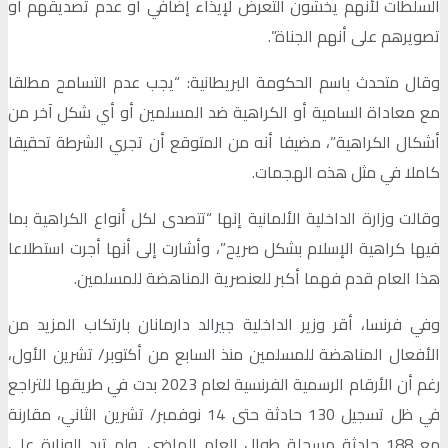
السلطات لأنهم يخشون التعرض لإيذاء إضافي أو عدم تصديقهم أو
تصويرهم على أنهم الجناة”.
وقال متحدث باسم الحكومة البريطانية: “يجب عدم التسامح مطلقا
مع معاداة السامية أو الكراهية ضد المسلمين أو أي شكل آخر من
أشكال الكراهية”، مضيفا أنه من المتوقع أن تجري الشرطة تحقيقا
كاملا في مثل هذه الهجمات.
وقالت وزارة الداخلية الألمانية إنها “تتصدى لكل أنواع الكراهية بما
فيها كراهية الإسلام بشكل صريح”، وأشارت إلى أنها أجرت استطلاعا
هذا العام قدم فهما أكبر للعنصرية المناهضة للمسلمين.
وفي فرنسا، أقر وزير الداخلية جيرالد دارمانان بارتكاب المزيد من
الأفعال المناهضة للمسلمين منذ السابع من أكتوبر/ تشرين الأول،
رغم أن الأرقام الرسمية الفرنسية لعام 2023 بدت في طريقها للتراجع
في ظل تسجيل 130 حادثة حتى 14 نوفمبر/ تشرين الثاني، مقارنة
مع 188 حادثة مسجلة طوال العام الماضي. ولم ترد الوزارة على