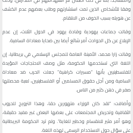
والمساجد، بما في ذلك أطفال تم استهدافهم في المدارس، وذلك
وفقا للأشخاص الذين تمت استشارتهم وطلب بعضهم عدم الكشف
عن هويته بسبب الخوف من الانتقام.
وقالت جماعات يهودية وقادة يهود في الدول الثلاث، إن عدم
الإبلاغ عن كل الحوادث أمر شائع أيضا بين ضحايا معاداة السامية.
وقالت زارا محمد، الأمينة العامة للمجلس الإسلامي في بريطانيا، إن
اللغة التي تستخدمها الحكومة، مثل وصف الاحتجاجات المؤيدة
للفلسطينيين بأنها “مسيرات كراهية” جعلت الحرب ضد معاداة
السامية ومن أجل حقوق المسلمين أو الفلسطينيين، لعبة محصلتها
صفر في ذهن كثير من الناس.
وأضافت: “لقد كان الوزراء متهورين حقا، وهذا الترويج للحروب
الثقافية وتحريض المجتمعات على بعضها البعض غير مفيد حقيقة،
وهو أمر مثير للانقسام وخطير للغاية”. ولم ترد الحكومة البريطانية
على سؤال حول الاستخدام الرسمي لهذه اللغة.