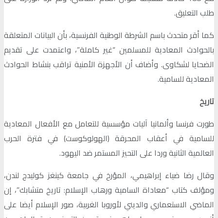
طلب التعليق.
كما أقر متحدث باسم الشرطة الوطنية الفرنسية، بأن البيانات المتعلقة
بالحوادث المعادية للمسلمين “غير كاملة”، واعتمدت على تقديم
الضحايا لشكاوى. وأضاف أن الأجهزة الأمنية تراقب بنشاط الحوادث
المعادية للسامية.
تاريخ
طورت فرنسا وألمانيا آليات مؤسسية للتعامل مع الأفعال المعادية
للسامية في أعقاب المحرقة (الهولوكوست) في فترة الحرب
العالمية الثانية وردا على التحيز المستمر ضد اليهود.
وقال رضا ضياء إبراهيمي، المؤرخ في جامعة كينغز كوليدج لندن،
ومؤلف كتاب “معاداة السامية ورهاب الإسلام: تاريخ متشابك”، إن
الماضي الاستعماري والديني لأوروبا الغربية، صور الإسلام أيضا على