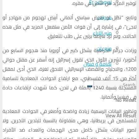
لوبوكلاج Fr
توفير المزيد من الأمن في مقره.
مدونات
وتابع: “تخيل لو تعرض سياسي ألماني أبيض لهجوم من مهاجر أو
لاجئ”، في إشارة إلى أن قوات الأمن ستفعل المزيد في مثل هذه
منبر الآراء
الحالات. ولم ترد شرطة برلين على طلب للتعليق.
منوعات
وزادت جرائم الكراهية بشكل كبير في أوروبا منذ هجوم السابع من
أكتوبر/ تشرين الأول الذي تقول إسرائيل إنه أسفر عن مقتل حوالي
ثقافة و فنون
1200، والاجتياح والقصف الإسرائيلي اللاحق لغزة، الذي أدى لمقتل
أكثر من 15 ألف فلسطيني، مع ارتفاع الحوادث المعادية للسامية
المسجلة بنسبة 1240 بالمئة في لندن، كما شهدت ارتفاعات حادة
في فرنسا وألمانيا.
No Result
وتظهر البيانات الرسمية زيادة واضحة وأصغر في الحوادث المعادية
View All Result
للمسلمين في بريطانيا، وهي متفاوتة بالنسبة للبلدين الآخرين. ولا
تصور البيانات بشكل كامل مدى الهجمات والعداء ضد الأفراد