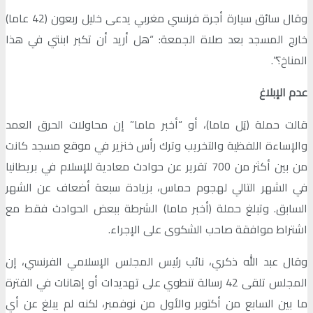
وقال سائق سيارة أجرة فرنسي مغربي يدعى خليل ربعون (42 عاما)
خارج المسجد بعد صلاة الجمعة: “هل أريد أن تكبر ابنتي في هذا
المناخ؟”.
عدم الإبلاغ
قالت حملة (تِل ماما)، أو “أخبر ماما” إن محاولات الحرق العمد
والإساءة اللفظية والتخريب وترك رأس خنزير في موقع مسجد كانت
من بين أكثر من 700 تقرير عن حوادث معادية للإسلام في بريطانيا
في الشهر التالي لهجوم حماس، بزيادة سبعة أضعاف عن الشهر
السابق. وتبلغ حملة (أخبر ماما) الشرطة ببعض الحوادث فقط مع
اشتراط موافقة صاحب الشكوى على الإجراء.
وقال عبد الله ذكري، نائب رئيس المجلس الإسلامي الفرنسي، إن
المجلس تلقى 42 رسالة تنطوي على تهديدات أو إهانات في الفترة
ما بين السابع من أكتوبر والأول من نوفمبر، لكنه لم يبلغ عن أي