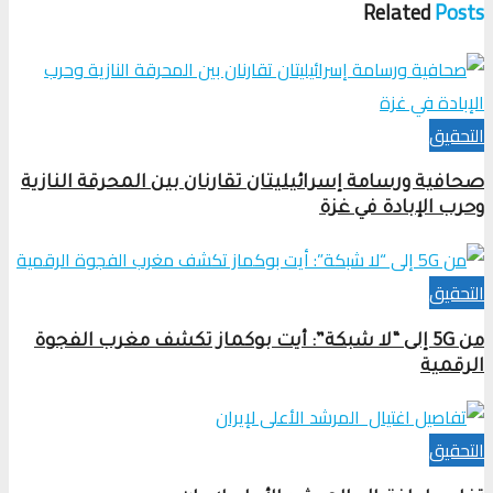
Related
Posts
التحقیق
صحافية ورسامة إسرائيليتان تقارنان بين المحرقة النازية
وحرب الإبادة في غزة
التحقیق
من 5G إلى “لا شبكة”: أيت بوكماز تكشف مغرب الفجوة
الرقمية
التحقیق