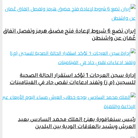
إيران تضع 6 شروط لإعادة فتح مضيق هرمز وتفصل اتفاق
عُمان عن واشنطن
إدارة سجن العرجات 1 تؤكد استقرار الحالة الصحية
للسجين (م.ز) وتفند ادعاءات نقص حاد في الفيتامينات
رئيس سنغافورة يهنئ الملك محمد السادس بعيد
العرش ويشيد بالعلاقات الودية بين البلدين