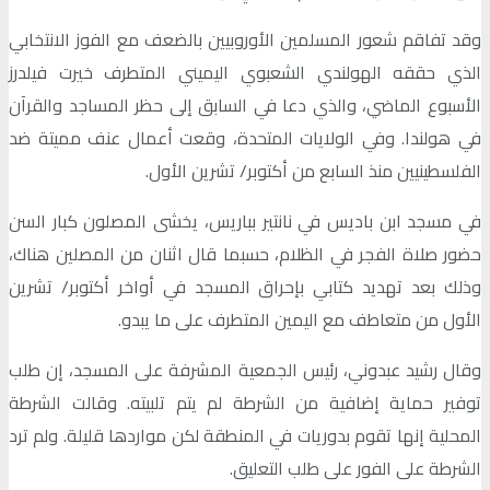
وقد تفاقم شعور المسلمين الأوروبيين بالضعف مع الفوز الانتخابي
الذي حققه الهولندي الشعبوي اليميني المتطرف خيرت فيلدرز
الأسبوع الماضي، والذي دعا في السابق إلى حظر المساجد والقرآن
في هولندا. وفي الولايات المتحدة، وقعت أعمال عنف مميتة ضد
الفلسطينيين منذ السابع من أكتوبر/ تشرين الأول.
في مسجد ابن باديس في نانتير بباريس، يخشى المصلون كبار السن
حضور صلاة الفجر في الظلام، حسبما قال اثنان من المصلين هناك،
وذلك بعد تهديد كتابي بإحراق المسجد في أواخر أكتوبر/ تشرين
الأول من متعاطف مع اليمين المتطرف على ما يبدو.
وقال رشيد عبدوني، رئيس الجمعية المشرفة على المسجد، إن طلب
توفير حماية إضافية من الشرطة لم يتم تلبيته. وقالت الشرطة
المحلية إنها تقوم بدوريات في المنطقة لكن مواردها قليلة. ولم ترد
الشرطة على الفور على طلب التعليق.