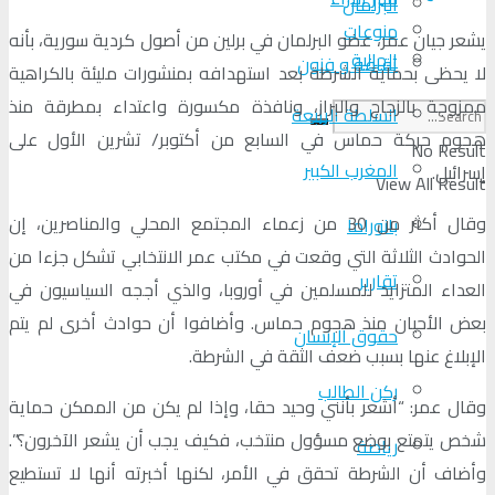
البرلمان
منوعات
يشعر جيان عمر، عضو البرلمان في برلين من أصول كردية سورية، بأنه
الجالية
ثقافة و فنون
لا يحظى بحماية الشرطة بعد استهدافه بمنشورات مليئة بالكراهية
ممزوجة بالزجاج والبراز، ونافذة مكسورة واعتداء بمطرقة منذ
السلطة الرابعة
هجوم حركة حماس في السابع من أكتوبر/ تشرين الأول على
No Result
المغرب الكبير
إسرائيل.
View All Result
وقال أكثر من 30 من زعماء المجتمع المحلي والمناصرين، إن
بانوراما
الحوادث الثلاثة التي وقعت في مكتب عمر الانتخابي تشكل جزءا من
تقارير
العداء المتزايد للمسلمين في أوروبا، والذي أججه السياسيون في
بعض الأحيان منذ هجوم حماس. وأضافوا أن حوادث أخرى لم يتم
حقوق الإنسان
الإبلاغ عنها بسبب ضعف الثقة في الشرطة.
ركن الطالب
وقال عمر: “أشعر بأنني وحيد حقا، وإذا لم يكن من الممكن حماية
شخص يتمتع بوضع مسؤول منتخب، فكيف يجب أن يشعر الآخرون؟”.
رياضة
وأضاف أن الشرطة تحقق في الأمر، لكنها أخبرته أنها لا تستطيع