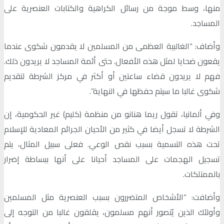
منها، وسط موجة من رسائل الكراهية والكتابات العنصرية على
المساجد.
وأضاف: “الغالبية العظمى من المسلمين لا يقدمون شكوى عندما
يقعون ضحايا لمثل هذه الأفعال. حتى أئمة المساجد لا يريدون ذلك.
فهم لا يريدون قضاء ساعتين أو أكثر في مركز الشرطة لتقديم
شكوى غالبا ما سيتم حفظها في النهاية”.
وفي ألمانيا، تقول ريما هنانو من منظمة (كليم) غير الحكومية، إن
الشرطة لا تسجل أيضا في كثير من الأحيان الجرائم المعادية للإسلام
تحت هذه التسمية بسبب نقص الوعي. فعلى سبيل المثال، يتم
تسجيل الهجمات على المساجد أحيانا على أنها ببساطة إضرار
بالممتلكات.
وأضافت: “الأشخاص المتضررون بسبب العنصرية مثل المسلمين
وأولئك الذين يُتصور أنهم مسلمون، يقلقون غالبا من التوجه إلى