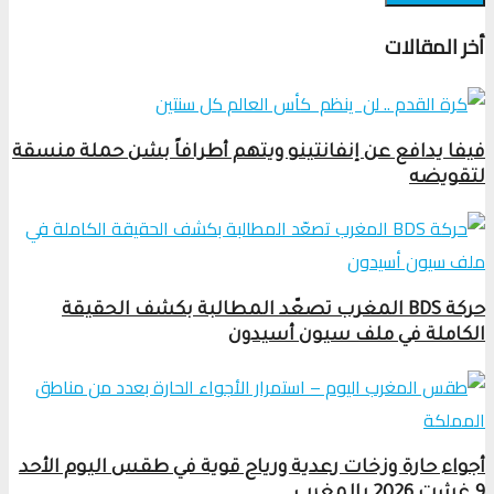
أخر المقالات
فيفا يدافع عن إنفانتينو ويتهم أطرافاً بشن حملة منسقة
لتقويضه
حركة BDS المغرب تصعّد المطالبة بكشف الحقيقة
الكاملة في ملف سيون أسيدون
أجواء حارة وزخات رعدية ورياح قوية في طقس اليوم الأحد