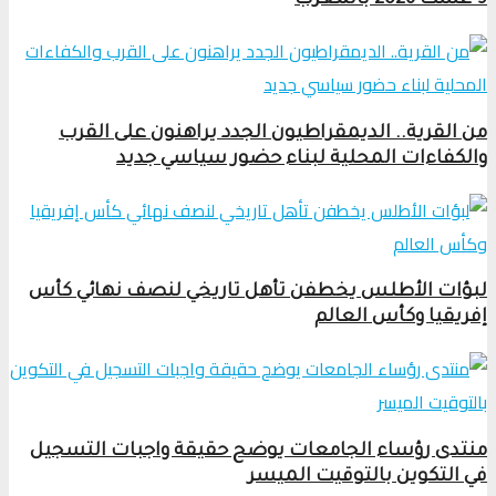
9 غشت 2026 بالمغرب
من القرية.. الديمقراطيون الجدد يراهنون على القرب
والكفاءات المحلية لبناء حضور سياسي جديد
لبؤات الأطلس يخطفن تأهل تاريخي لنصف نهائي كأس
إفريقيا وكأس العالم
منتدى رؤساء الجامعات يوضح حقيقة واجبات التسجيل
في التكوين بالتوقيت الميسر