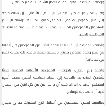
ووصفت منظمة العفو الدولية الحظر الشامل بأنه غير متكافئ.
وقال أيمن مزيك من المجلس الإسلامي الألماني، إن هناك حاجة
إلى تعيين مفوض حكومي اتحادي معني بمسألة كراهية الإسلام
لاستكمال المفوضين الحاليين المعنيين بمعاداة السامية والعنصرية
المناهضة للغجر.
وأضاف: “حقيقة أن لدينا هذا العدد الكبير من المفوضين في ألمانيا
مع عدم وجود مفوض معني بالإسلام بصفة خاصة، هو بمثابة تمييز
في حد ذاته”.
وأقرت ريم العبلي- رادوفان، المفوضة الألمانية المعينة حديثا
لشؤون العنصرية، بالحاجة إلى القيام بمراقبة أفضل بعدما أظهر
استطلاع أجرته وزارة الداخلية أن واحدا من بين كل اثنين من الألمان
لديه آراء معادية للإسلام.
وبالنسبة لبعض المسلمين في ألمانيا، التي استقبلت حوالي مليون