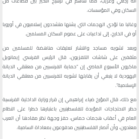
أنه رجعي وغريب، مما ساهم في ترسيخ التحيز بين قطاعات من
السكان وفي المؤسسات.
وغالبا ما تؤدي الهجمات التي يشنها متشددون إسلاميون في أوروبا
أو في الخارج، إلى تداعيات على عموم السكان المسلمين.
وبعد تشويه مساجد وانتشار تعليقات مناهضة للمسلمين من
مثقفين على شاشات التلفزيون، قال الرئيس الفرنسي إيمانويل
ماكرون الأسبوع الماضي إن “حماية الفرنسيين من معتنقي الديانة
اليهودية لا ينبغي أن يقابلها تشويه للفرنسيين من معتنقي الديانة
الإسلامية”.
مع ذلك، قال المؤرخ ضياء إبراهيمي إن قرار وزارة الداخلية الفرنسية
حظر الاحتجاجات المؤيدة للفلسطينيين باعتبارها خطرا على النظام
العام في أعقاب هجمات حماس، حفز وجهة نظر مفادها أن العرب
معتدون، وأن أنصار الفلسطينيين مدفوعون بمعاداة السامية.